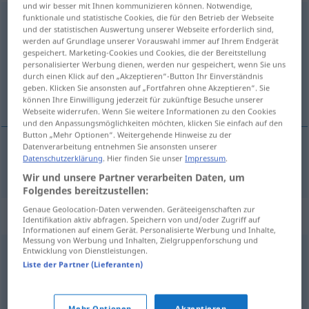
und wir besser mit Ihnen kommunizieren können. Notwendige,
funktionale und statistische Cookies, die für den Betrieb der Webseite
Einzelheit
f
<
Einzelheit
;
Einzelheiten
>
und der statistischen Auswertung unserer Webseite erforderlich sind,
werden auf Grundlage unserer Vorauswahl immer auf Ihrem Endgerät
Übersicht aller Übersetzungen
gespeichert. Marketing-Cookies und Cookies, die der Bereitstellung
(Für mehr Details die Übersetzung anklicken/antippen)
personalisierter Werbung dienen, werden nur gespeichert, wenn Sie uns
durch einen Klick auf den „Akzeptieren“-Button Ihr Einverständnis
geben. Klicken Sie ansonsten auf „Fortfahren ohne Akzeptieren“. Sie
detaliu
können Ihre Einwilligung jederzeit für zukünftige Besuche unserer
Webseite widerrufen. Wenn Sie weitere Informationen zu den Cookies
und den Anpassungsmöglichkeiten möchten, klicken Sie einfach auf den
Button „Mehr Optionen“. Weitergehende Hinweise zu der
Datenverarbeitung entnehmen Sie ansonsten unserer
Datenschutzerklärung
. Hier finden Sie unser
Impressum
.
detaliu
n
Einzelheit
Wir und unsere Partner verarbeiten Daten, um
Folgendes bereitzustellen:
Genaue Geolocation-Daten verwenden. Geräteeigenschaften zur
Synonyme für "Einzelheit"
Identifikation aktiv abfragen. Speichern von und/oder Zugriff auf
Informationen auf einem Gerät. Personalisierte Werbung und Inhalte,
Messung von Werbung und Inhalten, Zielgruppenforschung und
Entwicklung von Dienstleistungen.
Kleinigkeit
,
Detail
Liste der Partner (Lieferanten)
Element
,
Komponente
,
Stück
,
Detail
,
Glied
,
Baustein
,
Mehr Optionen
Akzeptieren