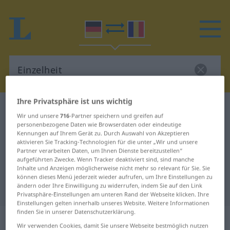
Ihre Privatsphäre ist uns wichtig
Deutsch-Rumänisch Wörterbuch
Einzelheit
Wir und unsere
716
-Partner speichern und greifen auf
Deutsch-Rumänisch Übersetzung
personenbezogene Daten wie Browserdaten oder eindeutige
Kennungen auf Ihrem Gerät zu. Durch Auswahl von Akzeptieren
für "Einzelheit"
aktivieren Sie Tracking-Technologien für die unter „Wir und unsere
Partner verarbeiten Daten, um Ihnen Dienste bereitzustellen“
aufgeführten Zwecke. Wenn Tracker deaktiviert sind, sind manche
Inhalte und Anzeigen möglicherweise nicht mehr so relevant für Sie. Sie
"Einzelheit" Rumänisch
können dieses Menü jederzeit wieder aufrufen, um Ihre Einstellungen zu
ändern oder Ihre Einwilligung zu widerrufen, indem Sie auf den Link
Übersetzung
Privatsphäre-Einstellungen am unteren Rand der Webseite klicken. Ihre
Einstellungen gelten innerhalb unseres Website. Weitere Informationen
finden Sie in unserer Datenschutzerklärung.
„Einzelheit“
: Femininum
Wir verwenden Cookies, damit Sie unsere Webseite bestmöglich nutzen