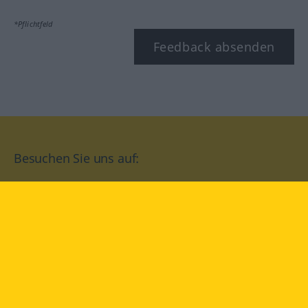
*Pflichtfeld
Feedback absenden
Besuchen Sie uns auf:
facebook
YouTube
Instagram
Langenscheidt