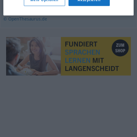
Gegenstand
,
Bestandteil
,
Modul
,
Punkt
,
Teil
© OpenThesaurus.de