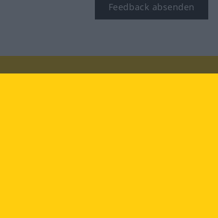
Feedback absenden
Besuchen Sie uns auf:
facebook
YouTube
Instagram
Langenscheidt
NUTZUNGSBEDINGUNGEN
DATENSCHUTZBESTIMMUNGEN