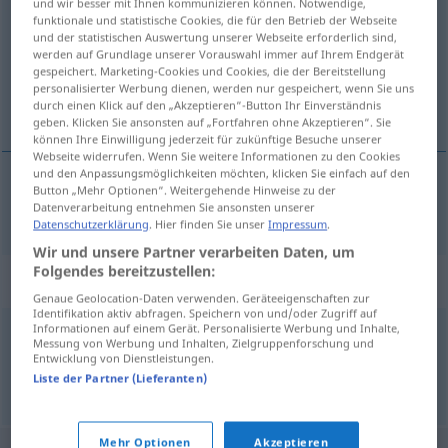
und wir besser mit Ihnen kommunizieren können. Notwendige,
funktionale und statistische Cookies, die für den Betrieb der Webseite
Übersicht aller Übersetzungen
und der statistischen Auswertung unserer Webseite erforderlich sind,
werden auf Grundlage unserer Vorauswahl immer auf Ihrem Endgerät
(Für mehr Details die Übersetzung anklicken/antippen)
gespeichert. Marketing-Cookies und Cookies, die der Bereitstellung
personalisierter Werbung dienen, werden nur gespeichert, wenn Sie uns
a mulge
durch einen Klick auf den „Akzeptieren“-Button Ihr Einverständnis
geben. Klicken Sie ansonsten auf „Fortfahren ohne Akzeptieren“. Sie
können Ihre Einwilligung jederzeit für zukünftige Besuche unserer
Webseite widerrufen. Wenn Sie weitere Informationen zu den Cookies
und den Anpassungsmöglichkeiten möchten, klicken Sie einfach auf den
Button „Mehr Optionen“. Weitergehende Hinweise zu der
a
mulge
melken
Datenverarbeitung entnehmen Sie ansonsten unserer
Datenschutzerklärung
. Hier finden Sie unser
Impressum
.
Wir und unsere Partner verarbeiten Daten, um
Folgendes bereitzustellen:
Synonyme für "melken"
Genaue Geolocation-Daten verwenden. Geräteeigenschaften zur
Identifikation aktiv abfragen. Speichern von und/oder Zugriff auf
Informationen auf einem Gerät. Personalisierte Werbung und Inhalte,
Messung von Werbung und Inhalten, Zielgruppenforschung und
ausnutzen
,
ausbeuten
Entwicklung von Dienstleistungen.
Liste der Partner (Lieferanten)
© OpenThesaurus.de
Mehr Optionen
Akzeptieren