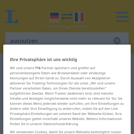
Ihre Privatsphäre ist uns wichtig
Deutsch-Rumänisch Wörterbuch
ausnutzen
Wir und unsere
716
-Partner speichern und greifen auf
Deutsch-Rumänisch Übersetzung
personenbezogene Daten wie Browserdaten oder eindeutige
Kennungen auf Ihrem Gerät zu. Durch Auswahl von Akzeptieren
für "ausnutzen"
aktivieren Sie Tracking-Technologien für die unter „Wir und unsere
Partner verarbeiten Daten, um Ihnen Dienste bereitzustellen“
aufgeführten Zwecke. Wenn Tracker deaktiviert sind, sind manche
Inhalte und Anzeigen möglicherweise nicht mehr so relevant für Sie. Sie
"ausnutzen" Rumänisch
können dieses Menü jederzeit wieder aufrufen, um Ihre Einstellungen zu
Übersetzung
ändern oder Ihre Einwilligung zu widerrufen, indem Sie auf den Link
Privatsphäre-Einstellungen am unteren Rand der Webseite klicken. Ihre
Einstellungen gelten innerhalb unseres Website. Weitere Informationen
finden Sie in unserer Datenschutzerklärung.
„ausnutzen“
: transitives Verb
Wir verwenden Cookies, damit Sie unsere Webseite bestmöglich nutzen