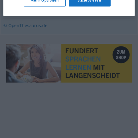
Mehr Optionen
Akzeptieren
nutzen
,
ausbeuten
© OpenThesaurus.de