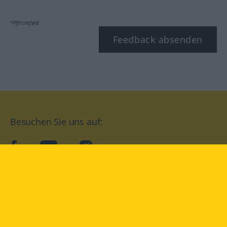
*Pflichtfeld
Feedback absenden
Besuchen Sie uns auf:
facebook
YouTube
Instagram
Langenscheidt