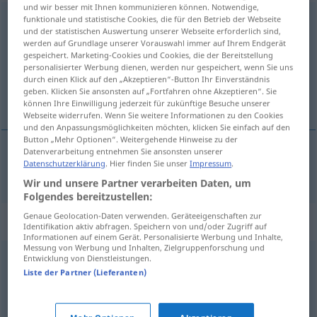
und wir besser mit Ihnen kommunizieren können. Notwendige,
funktionale und statistische Cookies, die für den Betrieb der Webseite
ausnutzen
v/t
und der statistischen Auswertung unserer Webseite erforderlich sind,
werden auf Grundlage unserer Vorauswahl immer auf Ihrem Endgerät
Übersicht aller Übersetzungen
gespeichert. Marketing-Cookies und Cookies, die der Bereitstellung
(Für mehr Details die Übersetzung anklicken/antippen)
personalisierter Werbung dienen, werden nur gespeichert, wenn Sie uns
durch einen Klick auf den „Akzeptieren“-Button Ihr Einverständnis
geben. Klicken Sie ansonsten auf „Fortfahren ohne Akzeptieren“. Sie
a se folosi de
können Ihre Einwilligung jederzeit für zukünftige Besuche unserer
Webseite widerrufen. Wenn Sie weitere Informationen zu den Cookies
und den Anpassungsmöglichkeiten möchten, klicken Sie einfach auf den
Button „Mehr Optionen“. Weitergehende Hinweise zu der
Datenverarbeitung entnehmen Sie ansonsten unserer
Datenschutzerklärung
. Hier finden Sie unser
Impressum
.
a
se
folosi
de
ausnutzen
Wir und unsere Partner verarbeiten Daten, um
Folgendes bereitzustellen:
Genaue Geolocation-Daten verwenden. Geräteeigenschaften zur
Synonyme für "ausnutzen"
Identifikation aktiv abfragen. Speichern von und/oder Zugriff auf
Informationen auf einem Gerät. Personalisierte Werbung und Inhalte,
Messung von Werbung und Inhalten, Zielgruppenforschung und
Entwicklung von Dienstleistungen.
melken (ugs.)
,
ausbeuten
Liste der Partner (Lieferanten)
missbrauchen