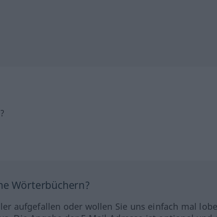
h?
ine Wörterbüchern?
hler aufgefallen oder wollen Sie uns einfach mal lob