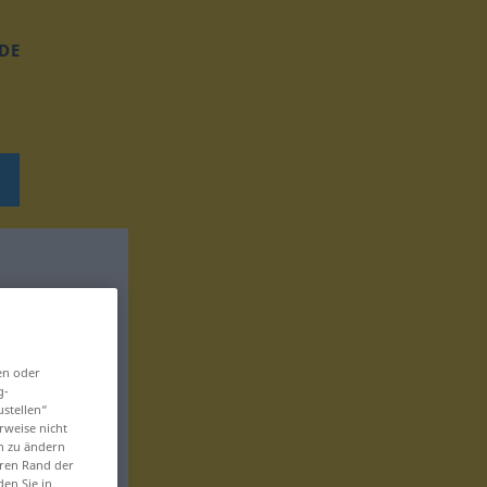
DE
en oder
g-
ustellen“
rweise nicht
en zu ändern
eren Rand der
den Sie in