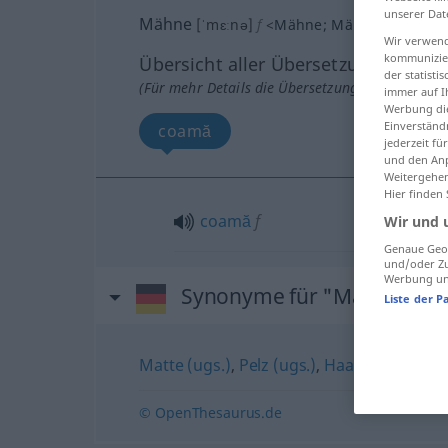
unserer Dat
Mähne
[ˈmɛːnə]
f
<
Mähne
;
Mähnen
>
Wir verwend
kommunizier
Übersicht aller Übersetzungen
der statist
(Für mehr Details die Übersetzung anklicken/an
immer auf I
Werbung die
Einverständ
coamă
jederzeit f
und den Anp
Weitergehen
Hier finden
coamă
f
Wir und 
Genaue Geol
und/oder Zu
Werbung und
Synonyme für "Mähne"
Liste der P
Matte (ugs.)
,
Pelz (ugs.)
,
Haar
,
Fell (ugs.)
© OpenThesaurus.de