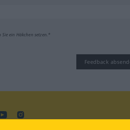
m Sie ein Häkchen setzen.*
Feedback absend
ook
YouTube
Instagram