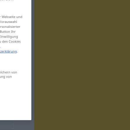
er Webseite und
 Vorauswahl
sonalisierter
Button Ihr
Einwilligung
zu den Cookies
.
zerklärung
.
eichern von
sung von