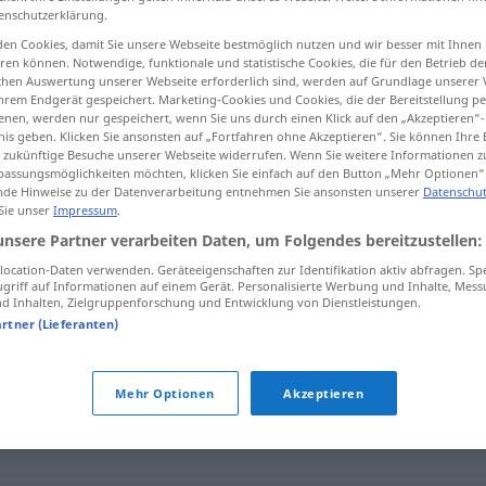
enschutzerklärung.
en Cookies, damit Sie unsere Webseite bestmöglich nutzen und wir besser mit Ihnen
en können. Notwendige, funktionale und statistische Cookies, die für den Betrieb d
ischen Auswertung unserer Webseite erforderlich sind, werden auf Grundlage unserer
tippen)
hrem Endgerät gespeichert. Marketing-Cookies und Cookies, die der Bereitstellung per
nen, werden nur gespeichert, wenn Sie uns durch einen Klick auf den „Akzeptieren“-
nis geben. Klicken Sie ansonsten auf „Fortfahren ohne Akzeptieren“. Sie können Ihre 
ür zukünftige Besuche unserer Webseite widerrufen. Wenn Sie weitere Informationen 
assungsmöglichkeiten möchten, klicken Sie einfach auf den Button „Mehr Optionen“
de Hinweise zu der Datenverarbeitung entnehmen Sie ansonsten unserer
Datenschut
 Sie unser
Impressum
.
Mähne
a.
unsere Partner verarbeiten Daten, um Folgendes bereitzustellen:
FIG
HUM
ocation-Daten verwenden. Geräteeigenschaften zur Identifikation aktiv abfragen. Sp
griff auf Informationen auf einem Gerät. Personalisierte Werbung und Inhalte, Mes
 Inhalten, Zielgruppenforschung und Entwicklung von Dienstleistungen.
artner (Lieferanten)
,
Wolle (ugs.)
Mehr Optionen
Akzeptieren