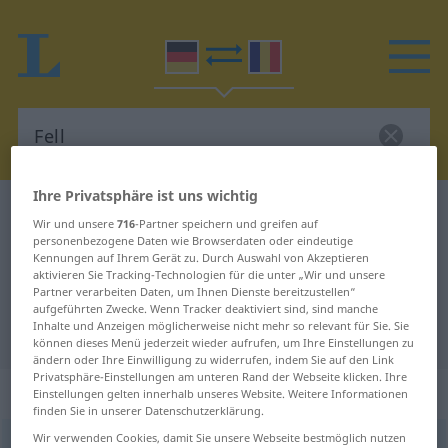
Ihre Privatsphäre ist uns wichtig
Deutsch-Rumänisch Wörterbuch
Fell
Wir und unsere
716
-Partner speichern und greifen auf
Deutsch-Rumänisch Übersetzung
personenbezogene Daten wie Browserdaten oder eindeutige
Kennungen auf Ihrem Gerät zu. Durch Auswahl von Akzeptieren
für "Fell"
aktivieren Sie Tracking-Technologien für die unter „Wir und unsere
Partner verarbeiten Daten, um Ihnen Dienste bereitzustellen“
aufgeführten Zwecke. Wenn Tracker deaktiviert sind, sind manche
Inhalte und Anzeigen möglicherweise nicht mehr so relevant für Sie. Sie
"Fell" Rumänisch Übersetzung
können dieses Menü jederzeit wieder aufrufen, um Ihre Einstellungen zu
ändern oder Ihre Einwilligung zu widerrufen, indem Sie auf den Link
Privatsphäre-Einstellungen am unteren Rand der Webseite klicken. Ihre
„Fell“
: Neutrum, sächlich
Einstellungen gelten innerhalb unseres Website. Weitere Informationen
finden Sie in unserer Datenschutzerklärung.
Wir verwenden Cookies, damit Sie unsere Webseite bestmöglich nutzen
Fell
n