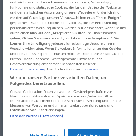
und wir besser mit Ihnen kommunizieren können. Notwendige,
funktionale und statistische Cookies, die für den Betrieb der Webseite
Übersicht aller Übersetzungen
und der statistischen Auswertung unserer Webseite erforderlich sind,
werden auf Grundlage unserer Vorauswahl immer auf Ihrem Endgerät
(Für mehr Details die Übersetzung anklicken/antippen)
gespeichert. Marketing-Cookies und Cookies, die der Bereitstellung
personalisierter Werbung dienen, werden nur gespeichert, wenn Sie uns
blană
durch einen Klick auf den „Akzeptieren“-Button Ihr Einverständnis
geben. Klicken Sie ansonsten auf „Fortfahren ohne Akzeptieren“. Sie
können Ihre Einwilligung jederzeit für zukünftige Besuche unserer
Webseite widerrufen. Wenn Sie weitere Informationen zu den Cookies
und den Anpassungsmöglichkeiten möchten, klicken Sie einfach auf den
Button „Mehr Optionen“. Weitergehende Hinweise zu der
blană
f
Fell
Datenverarbeitung entnehmen Sie ansonsten unserer
Datenschutzerklärung
. Hier finden Sie unser
Impressum
.
Wir und unsere Partner verarbeiten Daten, um
Folgendes bereitzustellen:
Genaue Geolocation-Daten verwenden. Geräteeigenschaften zur
Synonyme für "Fell"
Identifikation aktiv abfragen. Speichern von und/oder Zugriff auf
Informationen auf einem Gerät. Personalisierte Werbung und Inhalte,
Messung von Werbung und Inhalten, Zielgruppenforschung und
Entwicklung von Dienstleistungen.
Mähne
,
Matte (ugs.)
,
Pelz (ugs.)
,
Haar
,
Wolle (ugs.)
Liste der Partner (Lieferanten)
(behaarte) Haut
,
Decke (fachspr., Jägersprache)
,
Pelz
Mehr Optionen
Akzeptieren