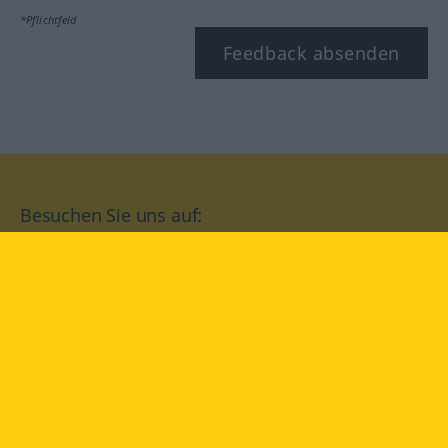
*Pflichtfeld
Feedback absenden
Besuchen Sie uns auf:
facebook
YouTube
Instagram
Langenscheidt
NUTZUNGSBEDINGUNGEN