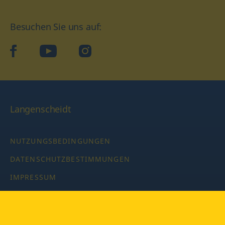
Besuchen Sie uns auf:
facebook
YouTube
Instagram
Langenscheidt
NUTZUNGSBEDINGUNGEN
DATENSCHUTZBESTIMMUNGEN
IMPRESSUM
PRIVATSPHÄRE-EINSTELLUNGEN
LATEINWÖRTERBUCH MIT CODE