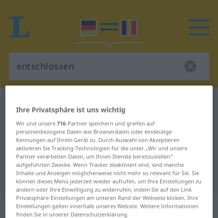
Deutsch-Rumänisch Wörterbuch
entschlossen
Ihre Privatsphäre ist uns wichtig
Deutsch-Rumänisch Übersetzung
Wir und unsere
716
-Partner speichern und greifen auf
für "entschlossen"
personenbezogene Daten wie Browserdaten oder eindeutige
Kennungen auf Ihrem Gerät zu. Durch Auswahl von Akzeptieren
aktivieren Sie Tracking-Technologien für die unter „Wir und unsere
Partner verarbeiten Daten, um Ihnen Dienste bereitzustellen“
"entschlossen" Rumänisch
aufgeführten Zwecke. Wenn Tracker deaktiviert sind, sind manche
Inhalte und Anzeigen möglicherweise nicht mehr so relevant für Sie. Sie
Übersetzung
können dieses Menü jederzeit wieder aufrufen, um Ihre Einstellungen zu
ändern oder Ihre Einwilligung zu widerrufen, indem Sie auf den Link
Privatsphäre-Einstellungen am unteren Rand der Webseite klicken. Ihre
„entschlossen“
: adjektivisch
Einstellungen gelten innerhalb unseres Website. Weitere Informationen
finden Sie in unserer Datenschutzerklärung.