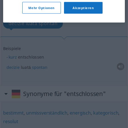
Übersicht aller Übersetzungen
Mehr Optionen
Akzeptieren
(Für mehr Details die Übersetzung anklicken/antippen)
decizie luată spontan
Beispiele
kurz
entschlossen
decizie
luată
spontan
Synonyme für "entschlossen"
bestimmt
,
unmissverständlich
,
energisch
,
kategorisch
,
resolut