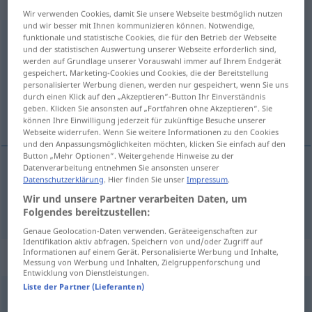
gebraucht
Wir verwenden Cookies, damit Sie unsere Webseite bestmöglich nutzen
und wir besser mit Ihnen kommunizieren können. Notwendige,
entschlossen
funktionale und statistische Cookies, die für den Betrieb der Webseite
[ɛntˈʃlɔsən]
adjt
und der statistischen Auswertung unserer Webseite erforderlich sind,
werden auf Grundlage unserer Vorauswahl immer auf Ihrem Endgerät
Übersicht aller Übersetzungen
gespeichert. Marketing-Cookies und Cookies, die der Bereitstellung
(Für mehr Details die Übersetzung anklicken/antippen)
personalisierter Werbung dienen, werden nur gespeichert, wenn Sie uns
durch einen Klick auf den „Akzeptieren“-Button Ihr Einverständnis
geben. Klicken Sie ansonsten auf „Fortfahren ohne Akzeptieren“. Sie
hotărât
können Ihre Einwilligung jederzeit für zukünftige Besuche unserer
Webseite widerrufen. Wenn Sie weitere Informationen zu den Cookies
und den Anpassungsmöglichkeiten möchten, klicken Sie einfach auf den
Button „Mehr Optionen“. Weitergehende Hinweise zu der
Datenverarbeitung entnehmen Sie ansonsten unserer
Datenschutzerklärung
. Hier finden Sie unser
Impressum
.
hotărât
entschlossen
Wir und unsere Partner verarbeiten Daten, um
Folgendes bereitzustellen:
Genaue Geolocation-Daten verwenden. Geräteeigenschaften zur
Identifikation aktiv abfragen. Speichern von und/oder Zugriff auf
Informationen auf einem Gerät. Personalisierte Werbung und Inhalte,
„entschlossen“
: adverbial gebraucht
Messung von Werbung und Inhalten, Zielgruppenforschung und
Entwicklung von Dienstleistungen.
Liste der Partner (Lieferanten)
entschlossen
[ɛntˈʃlɔsən]
advl