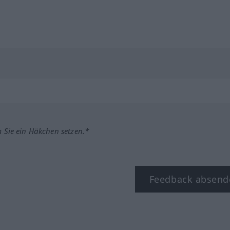
m Sie ein Häkchen setzen.*
Feedback absend