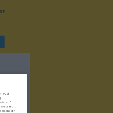
DE
en oder
g-
ustellen“
rweise nicht
en zu ändern