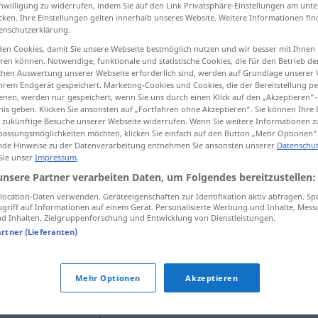
inwilligung zu widerrufen, indem Sie auf den Link Privatsphäre-Einstellungen am unt
cken. Ihre Einstellungen gelten innerhalb unseres Website. Weitere Informationen fin
enschutzerklärung.
en Cookies, damit Sie unsere Webseite bestmöglich nutzen und wir besser mit Ihnen
tippen)
en können. Notwendige, funktionale und statistische Cookies, die für den Betrieb d
ischen Auswertung unserer Webseite erforderlich sind, werden auf Grundlage unserer
hrem Endgerät gespeichert. Marketing-Cookies und Cookies, die der Bereitstellung per
r, confessar
permitir, deixar
nen, werden nur gespeichert, wenn Sie uns durch einen Klick auf den „Akzeptieren“-
nis geben. Klicken Sie ansonsten auf „Fortfahren ohne Akzeptieren“. Sie können Ihre 
ür zukünftige Besuche unserer Webseite widerrufen. Wenn Sie weitere Informationen 
assungsmöglichkeiten möchten, klicken Sie einfach auf den Button „Mehr Optionen“
de Hinweise zu der Datenverarbeitung entnehmen Sie ansonsten unserer
Datenschut
zugeben
(≈ dazugeben)
 Sie unser
Impressum
.
unsere Partner verarbeiten Daten, um Folgendes bereitzustellen:
zugeben
FIG
ocation-Daten verwenden. Geräteeigenschaften zur Identifikation aktiv abfragen. Sp
griff auf Informationen auf einem Gerät. Personalisierte Werbung und Inhalte, Mes
 Inhalten, Zielgruppenforschung und Entwicklung von Dienstleistungen.
artner (Lieferanten)
zugeben
Mehr Optionen
Akzeptieren
zugeben
(≈ bekennen)