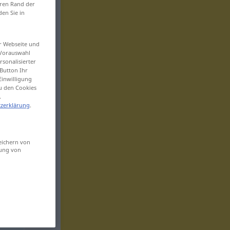
eren Rand der
den Sie in
er Webseite und
 Vorauswahl
sonalisierter
Button Ihr
Einwilligung
zu den Cookies
.
zerklärung
.
eichern von
sung von