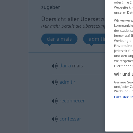
oder Ihre E
zugeben
Webseite kli
unserer Dat
Übersicht aller Übersetzungen
Wir verwend
(Für mehr Details die Übersetzung anklicken/an
kommunizier
der statist
immer auf I
dar a mais
admitir, reconhece
Werbung die
Einverständ
jederzeit f
und den Anp
Weitergehen
dar
a
mais
Hier finden
Wir und 
admitir
Genaue Geol
und/oder Zu
Werbung und
Liste der P
reconhecer
confessar