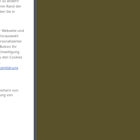
en zu ändern
eren Rand der
den Sie in
er Webseite und
 Vorauswahl
sonalisierter
Button Ihr
Einwilligung
zu den Cookies
.
zerklärung
.
eichern von
sung von