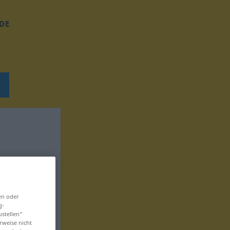
DE
en oder
g-
ustellen“
rweise nicht