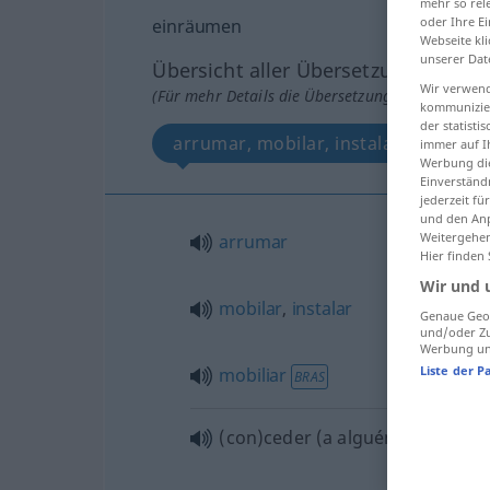
mehr so rel
oder Ihre E
einräumen
Webseite kli
unserer Dat
Übersicht aller Übersetzungen
Wir verwend
(Für mehr Details die Übersetzung anklicken/an
kommunizier
der statist
arrumar, mobilar, instalar, mobiliar
immer auf I
Werbung die
Einverständ
jederzeit f
und den Anp
Weitergehen
arrumar
Hier finden
Wir und 
mobilar
,
instalar
Genaue Geol
und/oder Zu
Werbung und
Liste der P
mobiliar
BRAS
(con)ceder
(
a alguém
)