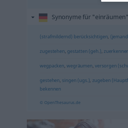
Synonyme für "einräumen
(strafmildernd) berücksichtigen
,
(jemand
zugestehen
,
gestatten (geh.)
,
zuerkenne
wegpacken
,
wegräumen
,
versorgen (schw
gestehen
,
singen (ugs.)
,
zugeben (Haupt
bekennen
© OpenThesaurus.de