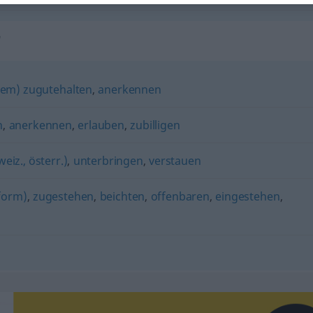
"
em) zugutehalten
,
anerkennen
n
,
anerkennen
,
erlauben
,
zubilligen
eiz., österr.)
,
unterbringen
,
verstauen
form)
,
zugestehen
,
beichten
,
offenbaren
,
eingestehen
,