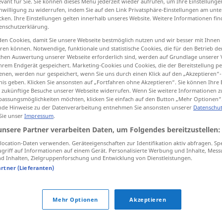
evant für Sie. Sie können dieses Menü jederzeit wieder aufrufen, um Ihre Einstellung
inwilligung zu widerrufen, indem Sie auf den Link Privatsphäre-Einstellungen am unt
cken. Ihre Einstellungen gelten innerhalb unseres Website. Weitere Informationen fin
enschutzerklärung.
en Cookies, damit Sie unsere Webseite bestmöglich nutzen und wir besser mit Ihnen
tippen)
en können. Notwendige, funktionale und statistische Cookies, die für den Betrieb d
ischen Auswertung unserer Webseite erforderlich sind, werden auf Grundlage unserer
conceder
hrem Endgerät gespeichert. Marketing-Cookies und Cookies, die der Bereitstellung per
nen, werden nur gespeichert, wenn Sie uns durch einen Klick auf den „Akzeptieren“-
nis geben. Klicken Sie ansonsten auf „Fortfahren ohne Akzeptieren“. Sie können Ihre 
ür zukünftige Besuche unserer Webseite widerrufen. Wenn Sie weitere Informationen 
assungsmöglichkeiten möchten, klicken Sie einfach auf den Button „Mehr Optionen“
de Hinweise zu der Datenverarbeitung entnehmen Sie ansonsten unserer
Datenschut
einräumen
Sachen
 Sie unser
Impressum
.
unsere Partner verarbeiten Daten, um Folgendes bereitzustellen:
einräumen
Wohnung
ocation-Daten verwenden. Geräteeigenschaften zur Identifikation aktiv abfragen. Sp
griff auf Informationen auf einem Gerät. Personalisierte Werbung und Inhalte, Mes
 Inhalten, Zielgruppenforschung und Entwicklung von Dienstleistungen.
artner (Lieferanten)
einräumen
einräumen
jemandem
Rechte
etc
Mehr Optionen
Akzeptieren
FIG