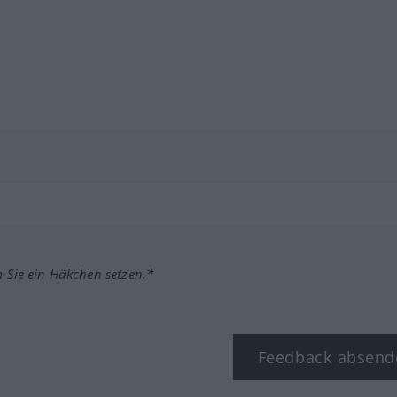
m Sie ein Häkchen setzen.*
Feedback absend