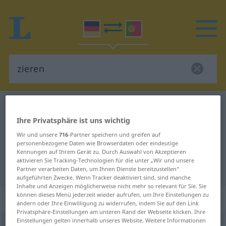
Deutsch-Portugiesisch Wörterbuch
zieren
Ihre Privatsphäre ist uns wichtig
Deutsch-Portugiesisch
Wir und unsere
716
-Partner speichern und greifen auf
Übersetzung für "zieren"
personenbezogene Daten wie Browserdaten oder eindeutige
Kennungen auf Ihrem Gerät zu. Durch Auswahl von Akzeptieren
aktivieren Sie Tracking-Technologien für die unter „Wir und unsere
"zieren" Portugiesisch Übersetzung
Partner verarbeiten Daten, um Ihnen Dienste bereitzustellen“
aufgeführten Zwecke. Wenn Tracker deaktiviert sind, sind manche
Inhalte und Anzeigen möglicherweise nicht mehr so relevant für Sie. Sie
können dieses Menü jederzeit wieder aufrufen, um Ihre Einstellungen zu
„zieren“
: transitives Verb
ändern oder Ihre Einwilligung zu widerrufen, indem Sie auf den Link
Privatsphäre-Einstellungen am unteren Rand der Webseite klicken. Ihre
Einstellungen gelten innerhalb unseres Website. Weitere Informationen
zieren
v/t