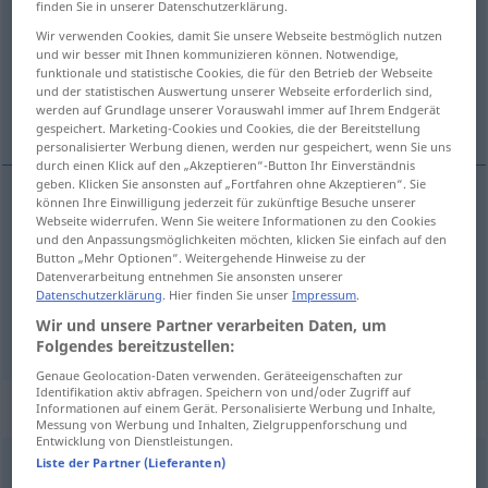
finden Sie in unserer Datenschutzerklärung.
Wir verwenden Cookies, damit Sie unsere Webseite bestmöglich nutzen
Übersicht aller Übersetzungen
und wir besser mit Ihnen kommunizieren können. Notwendige,
(Für mehr Details die Übersetzung anklicken/antippen)
funktionale und statistische Cookies, die für den Betrieb der Webseite
und der statistischen Auswertung unserer Webseite erforderlich sind,
werden auf Grundlage unserer Vorauswahl immer auf Ihrem Endgerät
ornar, enfeitar, decorar, honrar
gespeichert. Marketing-Cookies und Cookies, die der Bereitstellung
personalisierter Werbung dienen, werden nur gespeichert, wenn Sie uns
durch einen Klick auf den „Akzeptieren“-Button Ihr Einverständnis
geben. Klicken Sie ansonsten auf „Fortfahren ohne Akzeptieren“. Sie
können Ihre Einwilligung jederzeit für zukünftige Besuche unserer
Webseite widerrufen. Wenn Sie weitere Informationen zu den Cookies
ornar
,
enfeitar
zieren
und den Anpassungsmöglichkeiten möchten, klicken Sie einfach auf den
Button „Mehr Optionen“. Weitergehende Hinweise zu der
decorar
zieren
Datenverarbeitung entnehmen Sie ansonsten unserer
Datenschutzerklärung
. Hier finden Sie unser
Impressum
.
Wir und unsere Partner verarbeiten Daten, um
honrar
zieren
FIG
Folgendes bereitzustellen:
Genaue Geolocation-Daten verwenden. Geräteeigenschaften zur
Identifikation aktiv abfragen. Speichern von und/oder Zugriff auf
„zieren“
: reflexives Verb
Informationen auf einem Gerät. Personalisierte Werbung und Inhalte,
Messung von Werbung und Inhalten, Zielgruppenforschung und
Entwicklung von Dienstleistungen.
Liste der Partner (Lieferanten)
zieren
v/r