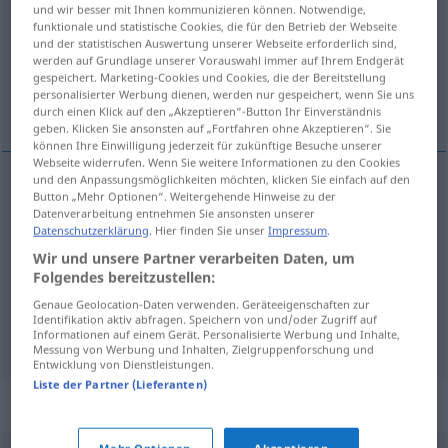
und wir besser mit Ihnen kommunizieren können. Notwendige,
funktionale und statistische Cookies, die für den Betrieb der Webseite
Übersicht aller Übersetzungen
und der statistischen Auswertung unserer Webseite erforderlich sind,
(Für mehr Details die Übersetzung anklicken/antippen)
werden auf Grundlage unserer Vorauswahl immer auf Ihrem Endgerät
gespeichert. Marketing-Cookies und Cookies, die der Bereitstellung
personalisierter Werbung dienen, werden nur gespeichert, wenn Sie uns
verso, versículo, estrofe
durch einen Klick auf den „Akzeptieren“-Button Ihr Einverständnis
geben. Klicken Sie ansonsten auf „Fortfahren ohne Akzeptieren“. Sie
können Ihre Einwilligung jederzeit für zukünftige Besuche unserer
Webseite widerrufen. Wenn Sie weitere Informationen zu den Cookies
und den Anpassungsmöglichkeiten möchten, klicken Sie einfach auf den
Button „Mehr Optionen“. Weitergehende Hinweise zu der
verso
m
Vers
Datenverarbeitung entnehmen Sie ansonsten unserer
Datenschutzerklärung
. Hier finden Sie unser
Impressum
.
versículo
m
Vers
Bibel
Wir und unsere Partner verarbeiten Daten, um
Folgendes bereitzustellen:
estrofe
f
Vers
(≈ Strophe)
Genaue Geolocation-Daten verwenden. Geräteeigenschaften zur
Identifikation aktiv abfragen. Speichern von und/oder Zugriff auf
Informationen auf einem Gerät. Personalisierte Werbung und Inhalte,
Messung von Werbung und Inhalten, Zielgruppenforschung und
Entwicklung von Dienstleistungen.
Liste der Partner (Lieferanten)
Synonyme für "Vers"