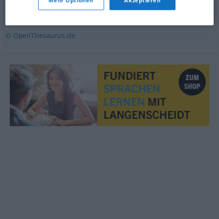
Mehr Optionen
Akzeptieren
Absatz
,
Strophe
© OpenThesaurus.de