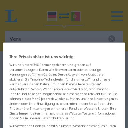
Ihre Privatsphäre ist uns wichtig
Deutsch-Portugiesisch Wörterbuch
Vers
Wir und unsere
716
-Partner speichern und greifen auf
Deutsch-Portugiesisch
personenbezogene Daten wie Browserdaten oder eindeutige
Kennungen auf Ihrem Gerät zu. Durch Auswahl von Akzeptieren
Übersetzung für "Vers"
aktivieren Sie Tracking-Technologien für die unter „Wir und unsere
Partner verarbeiten Daten, um Ihnen Dienste bereitzustellen“
aufgeführten Zwecke. Wenn Tracker deaktiviert sind, sind manche
Inhalte und Anzeigen möglicherweise nicht mehr so relevant für Sie. Sie
"Vers" Portugiesisch Übersetzung
können dieses Menü jederzeit wieder aufrufen, um Ihre Einstellungen zu
ändern oder Ihre Einwilligung zu widerrufen, indem Sie auf den Link
Privatsphäre-Einstellungen am unteren Rand der Webseite klicken. Ihre
„Vers“
: Maskulinum
Einstellungen gelten innerhalb unseres Website. Weitere Informationen
finden Sie in unserer Datenschutzerklärung.
Wir verwenden Cookies, damit Sie unsere Webseite bestmöglich nutzen
Vers
[fɛrs]
m
<
-es
;
-e
>