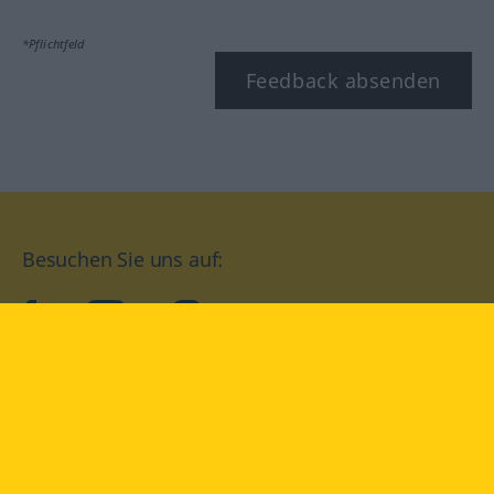
*Pflichtfeld
Feedback absenden
Besuchen Sie uns auf:
facebook
YouTube
Instagram
Langenscheidt