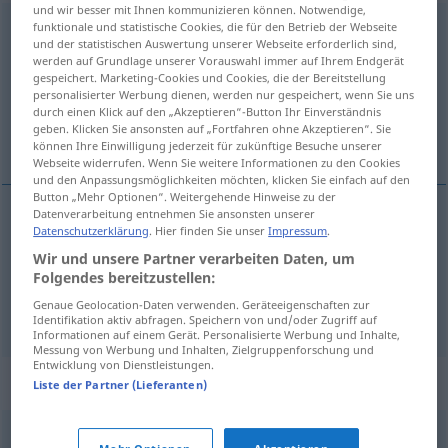
und wir besser mit Ihnen kommunizieren können. Notwendige,
funktionale und statistische Cookies, die für den Betrieb der Webseite
verplappern
<
-re
;
verplappern
>
UMG
und der statistischen Auswertung unserer Webseite erforderlich sind,
werden auf Grundlage unserer Vorauswahl immer auf Ihrem Endgerät
Übersicht aller Übersetzungen
gespeichert. Marketing-Cookies und Cookies, die der Bereitstellung
(Für mehr Details die Übersetzung anklicken/antippen)
personalisierter Werbung dienen, werden nur gespeichert, wenn Sie uns
durch einen Klick auf den „Akzeptieren“-Button Ihr Einverständnis
geben. Klicken Sie ansonsten auf „Fortfahren ohne Akzeptieren“. Sie
dar com a língua nos dentes
können Ihre Einwilligung jederzeit für zukünftige Besuche unserer
Webseite widerrufen. Wenn Sie weitere Informationen zu den Cookies
und den Anpassungsmöglichkeiten möchten, klicken Sie einfach auf den
Button „Mehr Optionen“. Weitergehende Hinweise zu der
Datenverarbeitung entnehmen Sie ansonsten unserer
Beispiele
Datenschutzerklärung
. Hier finden Sie unser
Impressum
.
sich verplappern
Wir und unsere Partner verarbeiten Daten, um
Folgendes bereitzustellen:
dar
com
a
língua
nos
dentes
Genaue Geolocation-Daten verwenden. Geräteeigenschaften zur
Identifikation aktiv abfragen. Speichern von und/oder Zugriff auf
Informationen auf einem Gerät. Personalisierte Werbung und Inhalte,
Messung von Werbung und Inhalten, Zielgruppenforschung und
Entwicklung von Dienstleistungen.
Synonyme für "verplappern"
Liste der Partner (Lieferanten)