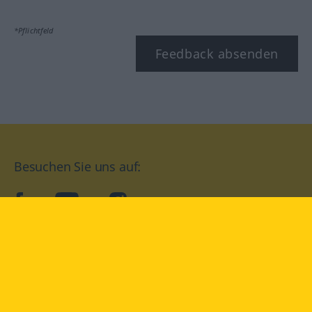
*Pflichtfeld
Feedback absenden
Besuchen Sie uns auf:
facebook
YouTube
Instagram
Langenscheidt