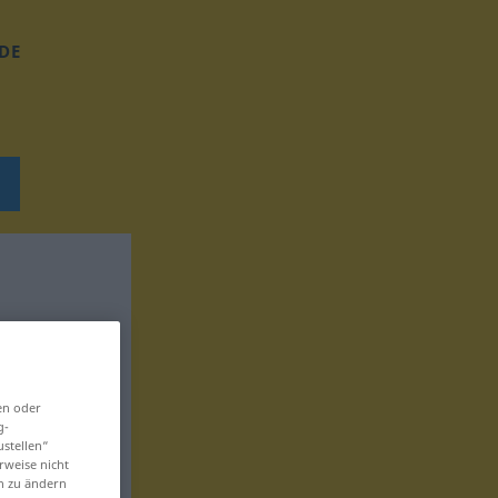
DE
en oder
g-
ustellen“
rweise nicht
en zu ändern