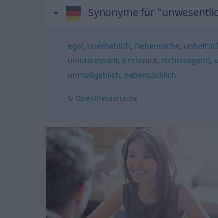
Synonyme für "unwesentli
egal
,
unerheblich
,
Nebensache
,
unbeträch
uninteressant
,
irrelevant
,
nichtssagend
,
u
unmaßgeblich
,
nebensächlich
© OpenThesaurus.de