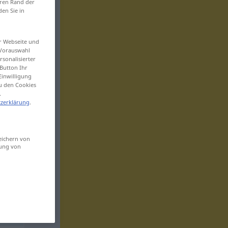
eren Rand der
den Sie in
er Webseite und
 Vorauswahl
sonalisierter
Button Ihr
Einwilligung
zu den Cookies
.
zerklärung
.
eichern von
sung von