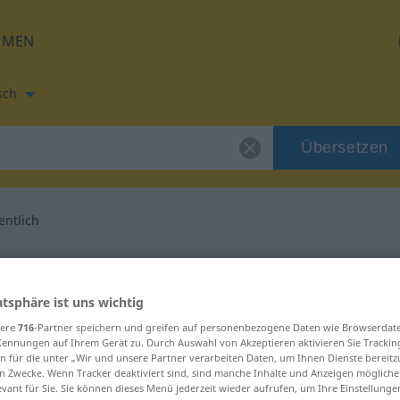
HMEN
sch
Übersetzen
ntlich
tzung für "unwesentlich"
atsphäre ist uns wichtig
Übersetzung
sere
716
-Partner speichern und greifen auf personenbezogene Daten wie Browserdat
Kennungen auf Ihrem Gerät zu. Durch Auswahl von Akzeptieren aktivieren Sie Trackin
n für die unter „Wir und unsere Partner verarbeiten Daten, um Ihnen Dienste bereitz
n Zwecke. Wenn Tracker deaktiviert sind, sind manche Inhalte und Anzeigen mögliche
evant für Sie. Sie können dieses Menü jederzeit wieder aufrufen, um Ihre Einstellung