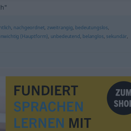
ch"
tlich
,
nachgeordnet
,
zweitrangig
,
bedeutungslos
,
nwichtig (Hauptform)
,
unbedeutend
,
belanglos
,
sekundär
,