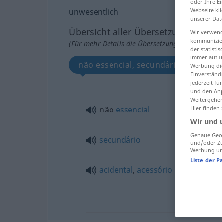
oder Ihre E
Webseite kli
unwesentlich
unserer Dat
Übersicht aller Übersetzungen
Wir verwend
kommunizier
(Für mehr Details die Übersetzung anklicken/an
der statist
immer auf I
não essencial, secundário, acidental
Werbung die
Einverständ
jederzeit f
und den Anp
Weitergehen
Hier finden
não
essencial
Wir und 
Genaue Geol
secundário
und/oder Zu
Werbung und
Liste der P
acidental
,
acessório