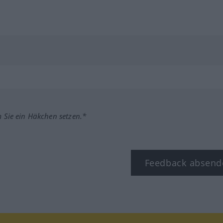
m Sie ein Häkchen setzen.*
Feedback absend