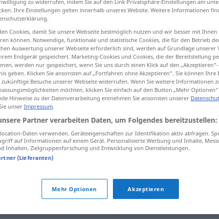
inwilligung zu widerrufen, indem Sie auf den Link Privatsphäre-Einstellungen am unt
cken. Ihre Einstellungen gelten innerhalb unseres Website. Weitere Informationen fin
enschutzerklärung.
en Cookies, damit Sie unsere Webseite bestmöglich nutzen und wir besser mit Ihnen
en können. Notwendige, funktionale und statistische Cookies, die für den Betrieb d
tippen)
ischen Auswertung unserer Webseite erforderlich sind, werden auf Grundlage unserer
hrem Endgerät gespeichert. Marketing-Cookies und Cookies, die der Bereitstellung per
, acessório
nen, werden nur gespeichert, wenn Sie uns durch einen Klick auf den „Akzeptieren“-
nis geben. Klicken Sie ansonsten auf „Fortfahren ohne Akzeptieren“. Sie können Ihre 
ür zukünftige Besuche unserer Webseite widerrufen. Wenn Sie weitere Informationen 
assungsmöglichkeiten möchten, klicken Sie einfach auf den Button „Mehr Optionen“
de Hinweise zu der Datenverarbeitung entnehmen Sie ansonsten unserer
Datenschut
 Sie unser
Impressum
.
unwesentlich
unsere Partner verarbeiten Daten, um Folgendes bereitzustellen:
ocation-Daten verwenden. Geräteeigenschaften zur Identifikation aktiv abfragen. Sp
unwesentlich
griff auf Informationen auf einem Gerät. Personalisierte Werbung und Inhalte, Mes
 Inhalten, Zielgruppenforschung und Entwicklung von Dienstleistungen.
artner (Lieferanten)
unwesentlich
(≈ zufällig)
Mehr Optionen
Akzeptieren
unwichtig
unwesentlich → siehe „
“