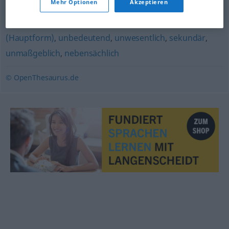
Mehr Optionen
Akzeptieren
nachgeordnet
,
zweitrangig
,
bedeutungslos
,
uninteressant
,
irrelevant
,
nichtssagend
,
unwichtig
(Hauptform)
,
unbedeutend
,
unwesentlich
,
sekundär
,
unmaßgeblich
,
nebensächlich
© OpenThesaurus.de