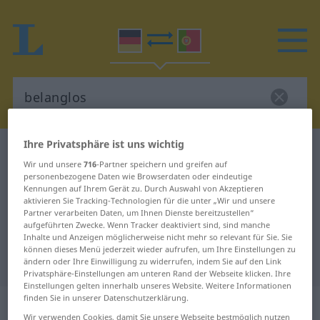
Ihre Privatsphäre ist uns wichtig
Deutsch-Portugiesisch Wörterbuch
belanglos
Wir und unsere
716
-Partner speichern und greifen auf
Deutsch-Portugiesisch
personenbezogene Daten wie Browserdaten oder eindeutige
Kennungen auf Ihrem Gerät zu. Durch Auswahl von Akzeptieren
Übersetzung für "belanglos"
aktivieren Sie Tracking-Technologien für die unter „Wir und unsere
Partner verarbeiten Daten, um Ihnen Dienste bereitzustellen“
aufgeführten Zwecke. Wenn Tracker deaktiviert sind, sind manche
"belanglos" Portugiesisch
Inhalte und Anzeigen möglicherweise nicht mehr so relevant für Sie. Sie
können dieses Menü jederzeit wieder aufrufen, um Ihre Einstellungen zu
Übersetzung
ändern oder Ihre Einwilligung zu widerrufen, indem Sie auf den Link
Privatsphäre-Einstellungen am unteren Rand der Webseite klicken. Ihre
Einstellungen gelten innerhalb unseres Website. Weitere Informationen
finden Sie in unserer Datenschutzerklärung.
„belanglos“
Wir verwenden Cookies, damit Sie unsere Webseite bestmöglich nutzen