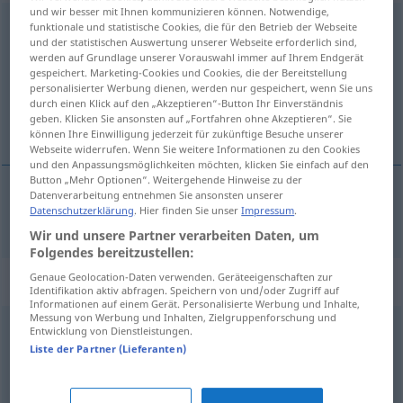
und wir besser mit Ihnen kommunizieren können. Notwendige,
belanglos
<
-este
>
funktionale und statistische Cookies, die für den Betrieb der Webseite
und der statistischen Auswertung unserer Webseite erforderlich sind,
werden auf Grundlage unserer Vorauswahl immer auf Ihrem Endgerät
Übersicht aller Übersetzungen
gespeichert. Marketing-Cookies und Cookies, die der Bereitstellung
(Für mehr Details die Übersetzung anklicken/antippen)
personalisierter Werbung dienen, werden nur gespeichert, wenn Sie uns
durch einen Klick auf den „Akzeptieren“-Button Ihr Einverständnis
geben. Klicken Sie ansonsten auf „Fortfahren ohne Akzeptieren“. Sie
insignificante
können Ihre Einwilligung jederzeit für zukünftige Besuche unserer
Webseite widerrufen. Wenn Sie weitere Informationen zu den Cookies
und den Anpassungsmöglichkeiten möchten, klicken Sie einfach auf den
Button „Mehr Optionen“. Weitergehende Hinweise zu der
Datenverarbeitung entnehmen Sie ansonsten unserer
Datenschutzerklärung
. Hier finden Sie unser
Impressum
.
insignificante
belanglos
Wir und unsere Partner verarbeiten Daten, um
Folgendes bereitzustellen:
Synonyme für "belanglos"
Genaue Geolocation-Daten verwenden. Geräteeigenschaften zur
Identifikation aktiv abfragen. Speichern von und/oder Zugriff auf
Informationen auf einem Gerät. Personalisierte Werbung und Inhalte,
Messung von Werbung und Inhalten, Zielgruppenforschung und
Entwicklung von Dienstleistungen.
flach
,
platt (ugs.)
,
oberflächlich
,
seicht
Liste der Partner (Lieferanten)
egal
,
unerheblich
,
Nebensache
,
unbeträchtlich
,