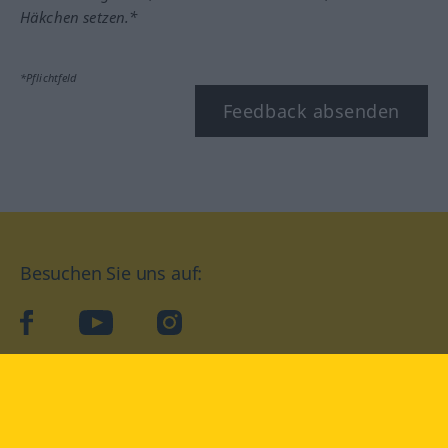
Häkchen setzen.*
*Pflichtfeld
Feedback absenden
Besuchen Sie uns auf:
facebook
YouTube
Instagram
Langenscheidt