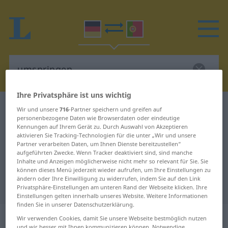
Ihre Privatsphäre ist uns wichtig
Deutsch-Portugiesisch Wörterbuch
umspringen
Wir und unsere
716
-Partner speichern und greifen auf
personenbezogene Daten wie Browserdaten oder eindeutige
Deutsch-Portugiesisch
Kennungen auf Ihrem Gerät zu. Durch Auswahl von Akzeptieren
aktivieren Sie Tracking-Technologien für die unter „Wir und unsere
Übersetzung für "umspringen"
Partner verarbeiten Daten, um Ihnen Dienste bereitzustellen“
aufgeführten Zwecke. Wenn Tracker deaktiviert sind, sind manche
Inhalte und Anzeigen möglicherweise nicht mehr so relevant für Sie. Sie
"umspringen" Portugiesisch
können dieses Menü jederzeit wieder aufrufen, um Ihre Einstellungen zu
ändern oder Ihre Einwilligung zu widerrufen, indem Sie auf den Link
Übersetzung
Privatsphäre-Einstellungen am unteren Rand der Webseite klicken. Ihre
Einstellungen gelten innerhalb unseres Website. Weitere Informationen
finden Sie in unserer Datenschutzerklärung.
„umspringen“
Wir verwenden Cookies, damit Sie unsere Webseite bestmöglich nutzen
und wir besser mit Ihnen kommunizieren können. Notwendige,