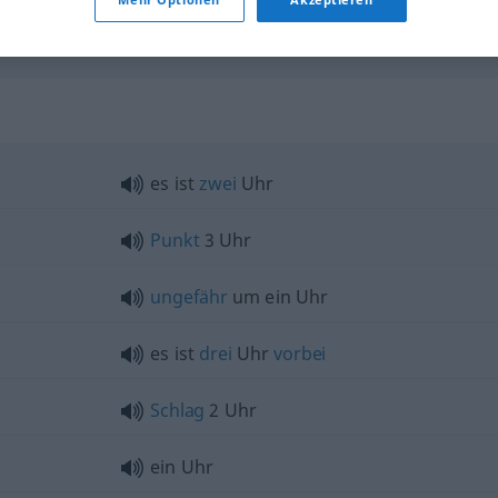
es ist
zwei
Uhr
Punkt
3 Uhr
ungefähr
um ein Uhr
es ist
drei
Uhr
vorbei
Schlag
2 Uhr
ein Uhr