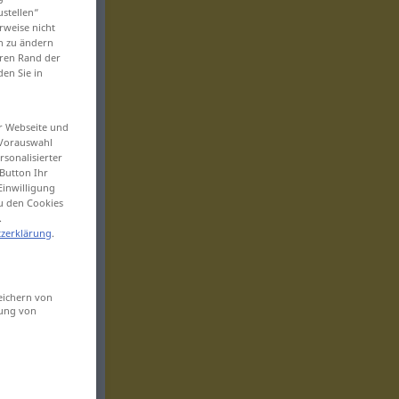
ustellen“
rweise nicht
en zu ändern
eren Rand der
den Sie in
er Webseite und
 Vorauswahl
sonalisierter
Button Ihr
Einwilligung
zu den Cookies
.
zerklärung
.
eichern von
sung von