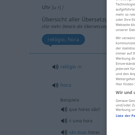
Technologie
Uhr
[uːr]
f
aufgeführte
mehr so rel
Übersicht aller Übersetzungen
oder Ihre E
Webseite kli
(Für mehr Details die Übersetzung anklicken/an
unserer Dat
Wir verwend
relógio, hora
kommunizier
der statist
immer auf I
Werbung die
Einverständ
relógio
m
jederzeit f
und den Anp
Weitergehen
hora
Hier finden
Wir und 
Beispiele
Genaue Geol
und/oder Zu
que horas são?
Werbung und
Liste der P
é
uma hora
são
duas
horas