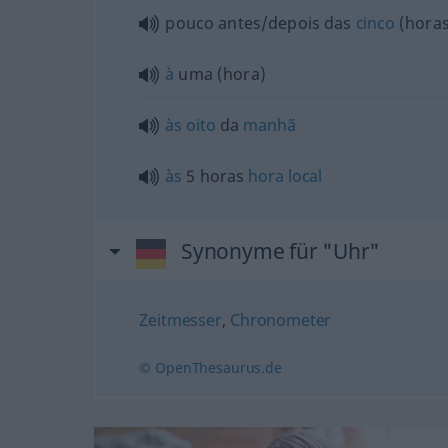
pouco antes/depois das
cinco
(horas
à
uma (hora)
às
oito
da
manhã
às
5 horas
hora
local
Synonyme für "Uhr"
Zeitmesser
,
Chronometer
© OpenThesaurus.de