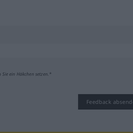
m Sie ein Häkchen setzen.*
Feedback absend