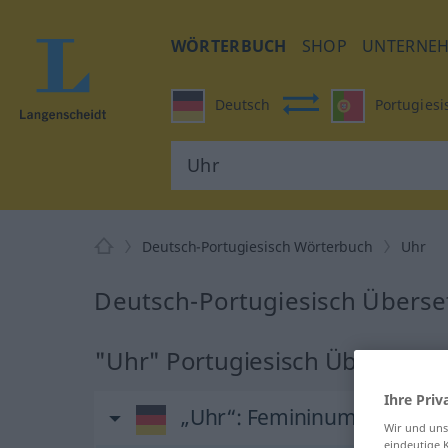
WÖRTERBUCH
SHOP
UNTERNE
Deutsch
Portugiesi
Deutsch-Portugiesisch Wörterbuch
Uhr
Deutsch-Portugiesisch Überse
"Uhr" Portugiesisch Übersetzu
Ihre Priv
„Uhr“
: Femininum
Wir und un
eindeutige 