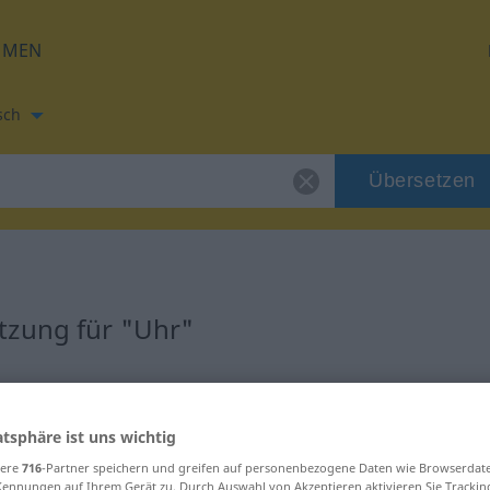
HMEN
sch
Übersetzen
tzung für "Uhr"
ng
atsphäre ist uns wichtig
sere
716
-Partner speichern und greifen auf personenbezogene Daten wie Browserdat
Kennungen auf Ihrem Gerät zu. Durch Auswahl von Akzeptieren aktivieren Sie Trackin