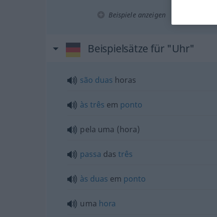
Beispiele anzeigen
Beispielsätze für "Uhr"
são
duas
horas
às
três
em
ponto
pela uma (hora)
passa
das
três
às
duas
em
ponto
uma
hora