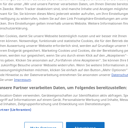
n für die unter „Wir und unsere Partner verarbeiten Daten, um Ihnen Dienste bereitz
n Zwecke. Wenn Tracker deaktiviert sind, sind manche Inhalte und Anzeigen mögliche
evant für Sie. Sie können dieses Menü jederzeit wieder aufrufen, um Ihre Einstellung
inwilligung zu widerrufen, indem Sie auf den Link Privatsphäre-Einstellungen am unt
cken. Ihre Einstellungen gelten innerhalb unseres Website. Weitere Informationen fin
tippen)
enschutzerklärung.
en Cookies, damit Sie unsere Webseite bestmöglich nutzen und wir besser mit Ihnen
en können. Notwendige, funktionale und statistische Cookies, die für den Betrieb d
ischen Auswertung unserer Webseite erforderlich sind, werden auf Grundlage unserer
hrem Endgerät gespeichert. Marketing-Cookies und Cookies, die der Bereitstellung per
nen, werden nur gespeichert, wenn Sie uns durch einen Klick auf den „Akzeptieren“-
nis geben. Klicken Sie ansonsten auf „Fortfahren ohne Akzeptieren“. Sie können Ihre 
Uhr
ür zukünftige Besuche unserer Webseite widerrufen. Wenn Sie weitere Informationen 
assungsmöglichkeiten möchten, klicken Sie einfach auf den Button „Mehr Optionen“
de Hinweise zu der Datenverarbeitung entnehmen Sie ansonsten unserer
Datenschut
Uhr
Zeit
 Sie unser
Impressum
.
unsere Partner verarbeiten Daten, um Folgendes bereitzustellen:
ocation-Daten verwenden. Geräteeigenschaften zur Identifikation aktiv abfragen. Sp
griff auf Informationen auf einem Gerät. Personalisierte Werbung und Inhalte, Mes
wie
viel
Uhr ist es?
 Inhalten, Zielgruppenforschung und Entwicklung von Dienstleistungen.
artner (Lieferanten)
es ist ein Uhr
es ist
zwei
Uhr
Mehr Optionen
Akzeptieren