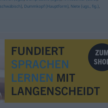
 schwäbisch)
,
Dummkopf (Hauptform)
,
Niete (ugs., fig.)
,