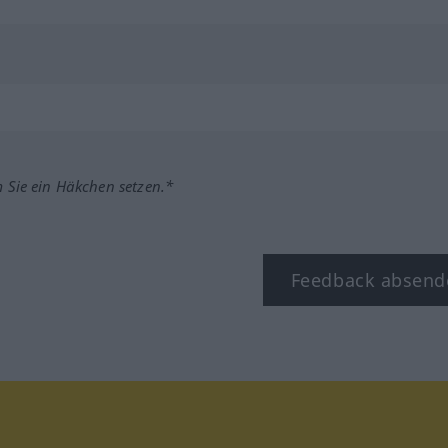
m Sie ein Häkchen setzen.*
Feedback absend