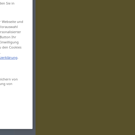
den Sie in
er Webseite und
 Vorauswahl
sonalisierter
Button Ihr
Einwilligung
zu den Cookies
.
zerklärung
.
eichern von
sung von