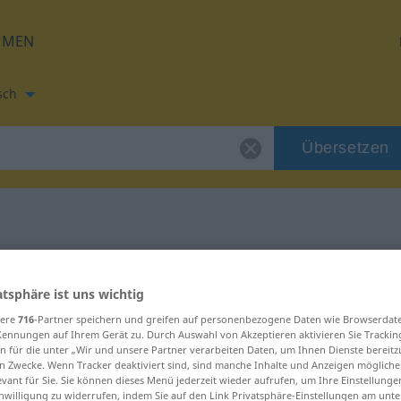
HMEN
sch
Übersetzen
zung für "Tölpel"
atsphäre ist uns wichtig
zung
sere
716
-Partner speichern und greifen auf personenbezogene Daten wie Browserdat
Kennungen auf Ihrem Gerät zu. Durch Auswahl von Akzeptieren aktivieren Sie Trackin
n für die unter „Wir und unsere Partner verarbeiten Daten, um Ihnen Dienste bereitz
n Zwecke. Wenn Tracker deaktiviert sind, sind manche Inhalte und Anzeigen mögliche
evant für Sie. Sie können dieses Menü jederzeit wieder aufrufen, um Ihre Einstellung
inwilligung zu widerrufen, indem Sie auf den Link Privatsphäre-Einstellungen am unt