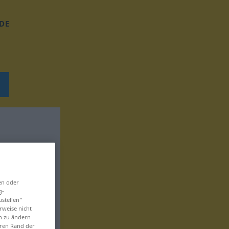
DE
en oder
g-
ustellen“
rweise nicht
en zu ändern
eren Rand der