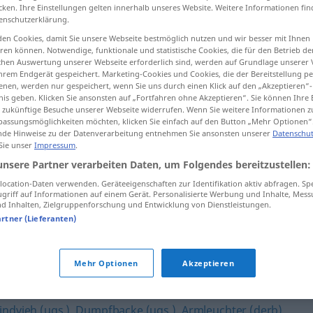
cken. Ihre Einstellungen gelten innerhalb unseres Website. Weitere Informationen fin
enschutzerklärung.
en Cookies, damit Sie unsere Webseite bestmöglich nutzen und wir besser mit Ihnen
en können. Notwendige, funktionale und statistische Cookies, die für den Betrieb d
tippen)
ischen Auswertung unserer Webseite erforderlich sind, werden auf Grundlage unserer
hrem Endgerät gespeichert. Marketing-Cookies und Cookies, die der Bereitstellung per
nen, werden nur gespeichert, wenn Sie uns durch einen Klick auf den „Akzeptieren“-
nis geben. Klicken Sie ansonsten auf „Fortfahren ohne Akzeptieren“. Sie können Ihre 
ür zukünftige Besuche unserer Webseite widerrufen. Wenn Sie weitere Informationen 
assungsmöglichkeiten möchten, klicken Sie einfach auf den Button „Mehr Optionen“
de Hinweise zu der Datenverarbeitung entnehmen Sie ansonsten unserer
Datenschut
 Sie unser
Impressum
.
Tölpel
unsere Partner verarbeiten Daten, um Folgendes bereitzustellen:
ocation-Daten verwenden. Geräteeigenschaften zur Identifikation aktiv abfragen. Sp
griff auf Informationen auf einem Gerät. Personalisierte Werbung und Inhalte, Mes
 Inhalten, Zielgruppenforschung und Entwicklung von Dienstleistungen.
artner (Lieferanten)
Mehr Optionen
Akzeptieren
,
Esel (ugs.)
,
Einfaltspinsel (ugs.)
,
Hohlkopf (ugs.)
,
Blödmann
indvieh (ugs.)
,
Dumpfbacke (ugs.)
,
Armleuchter (derb)
,