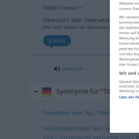
Webseite kli
Tölpel
[ˈtœlpəl]
m
unserer Dat
Wir verwend
Übersicht aller Übersetzungen
kommunizier
(Für mehr Details die Übersetzung anklicken/an
der statist
immer auf I
Werbung die
pateta
Einverständ
jederzeit f
und den Anp
Weitergehen
Hier finden
pateta
m
Wir und 
Genaue Geol
und/oder Zu
Synonyme für "Tölpel"
Werbung und
Liste der P
Trampeltier (ugs., fig.)
,
Tollpatsch
Schwachkopf (derb)
,
Narr
,
Spaten (ugs.)
(ugs.)
,
Trottel (derb)
,
Hornochse (ugs.)
,
R