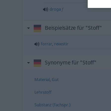
droga
f
Beispielsätze für "Stoff"
forrar
,
revestir
Synonyme für "Stoff"
Material
,
Gut
Lehrstoff
Substanz (fachspr.)