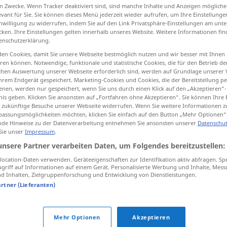
n Zwecke. Wenn Tracker deaktiviert sind, sind manche Inhalte und Anzeigen mögliche
evant für Sie. Sie können dieses Menü jederzeit wieder aufrufen, um Ihre Einstellung
inwilligung zu widerrufen, indem Sie auf den Link Privatsphäre-Einstellungen am unt
cken. Ihre Einstellungen gelten innerhalb unseres Website. Weitere Informationen fin
enschutzerklärung.
tippen)
en Cookies, damit Sie unsere Webseite bestmöglich nutzen und wir besser mit Ihnen
en können. Notwendige, funktionale und statistische Cookies, die für den Betrieb d
zenda, tecido
droga
ischen Auswertung unserer Webseite erforderlich sind, werden auf Grundlage unserer
hrem Endgerät gespeichert. Marketing-Cookies und Cookies, die der Bereitstellung per
nen, werden nur gespeichert, wenn Sie uns durch einen Klick auf den „Akzeptieren“-
nis geben. Klicken Sie ansonsten auf „Fortfahren ohne Akzeptieren“. Sie können Ihre 
ür zukünftige Besuche unserer Webseite widerrufen. Wenn Sie weitere Informationen 
Stoff
assungsmöglichkeiten möchten, klicken Sie einfach auf den Button „Mehr Optionen“
de Hinweise zu der Datenverarbeitung entnehmen Sie ansonsten unserer
Datenschut
 Sie unser
Impressum
.
Stoff
unsere Partner verarbeiten Daten, um Folgendes bereitzustellen:
ocation-Daten verwenden. Geräteeigenschaften zur Identifikation aktiv abfragen. Sp
griff auf Informationen auf einem Gerät. Personalisierte Werbung und Inhalte, Mes
Stoff
(≈ Thema)
 Inhalten, Zielgruppenforschung und Entwicklung von Dienstleistungen.
artner (Lieferanten)
Stoff
(≈ Kleiderstoff)
Mehr Optionen
Akzeptieren