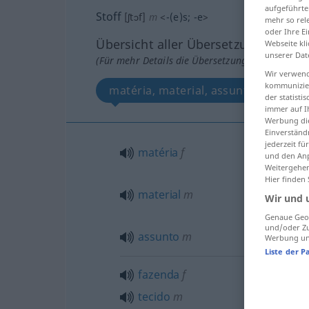
aufgeführte
Stoff
[ʃtɔf]
m
<
-(e)s
;
-e
>
mehr so rel
oder Ihre E
Übersicht aller Übersetzungen
Webseite kli
unserer Dat
(Für mehr Details die Übersetzung anklicken/an
Wir verwend
kommunizier
matéria, material, assunto
fa
der statist
immer auf I
Werbung die
Einverständ
jederzeit f
matéria
f
und den Anp
Weitergehen
Hier finden
material
m
Wir und 
Genaue Geol
und/oder Zu
assunto
m
Werbung und
Liste der P
fazenda
f
tecido
m