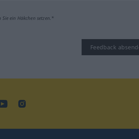
m Sie ein Häkchen setzen.*
Feedback absend
ook
YouTube
Instagram