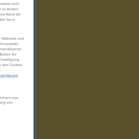
rweise nicht
en zu ändern
eren Rand der
den Sie in
er Webseite und
 Vorauswahl
sonalisierter
Button Ihr
Einwilligung
zu den Cookies
.
zerklärung
.
eichern von
sung von