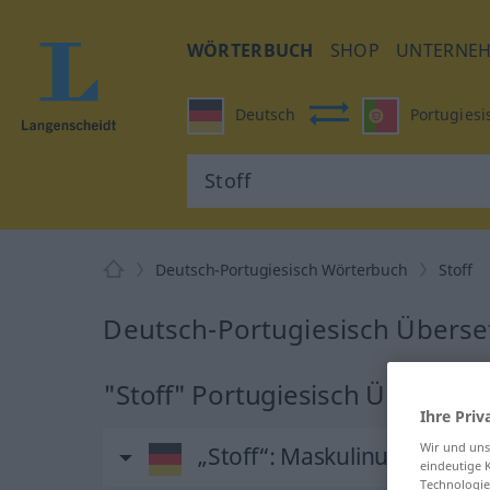
WÖRTERBUCH
SHOP
UNTERNE
Deutsch
Portugiesi
Deutsch-Portugiesisch Wörterbuch
Stoff
Deutsch-Portugiesisch Überset
"Stoff" Portugiesisch Übersetz
Ihre Priv
Wir und un
„Stoff“
: Maskulinum
eindeutige 
Technologie