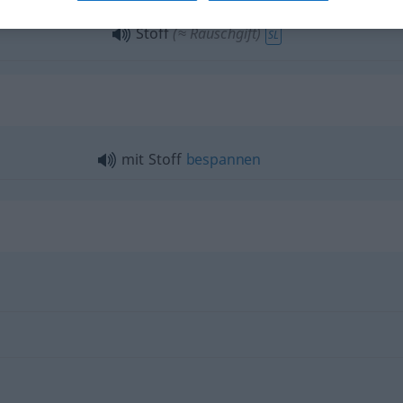
Stoff
(≈ Rauschgift)
SL
mit Stoff
bespannen