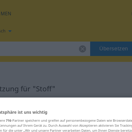
HMEN
sch
Übersetzen
zung für "Stoff"
ung
atsphäre ist uns wichtig
sere
716
-Partner speichern und greifen auf personenbezogene Daten wie Browserdat
Kennungen auf Ihrem Gerät zu. Durch Auswahl von Akzeptieren aktivieren Sie Trackin
n für die unter „Wir und unsere Partner verarbeiten Daten, um Ihnen Dienste bereitz