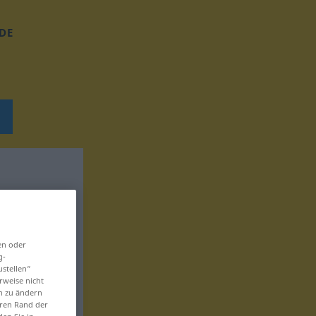
DE
en oder
g-
ustellen“
rweise nicht
en zu ändern
eren Rand der