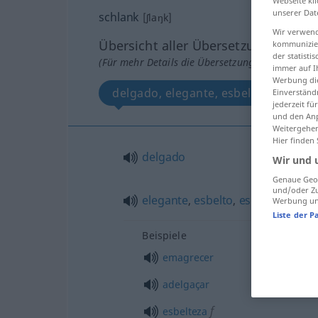
Webseite kli
unserer Dat
schlank
[ʃlaŋk]
Wir verwend
Übersicht aller Übersetzungen
kommunizier
der statist
(Für mehr Details die Übersetzung anklicken/an
immer auf I
Werbung die
delgado, elegante, esbelto, esguio
Einverständ
jederzeit f
und den Anp
Weitergehen
Hier finden
delgado
Wir und 
Genaue Geol
und/oder Zu
elegante
,
esbelto
,
esguio
Werbung und
Liste der P
Beispiele
emagrecer
adelgaçar
f
esbelteza