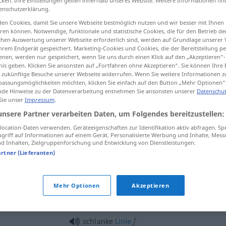
cken. Ihre Einstellungen gelten innerhalb unseres Website. Weitere Informationen fin
enschutzerklärung.
en Cookies, damit Sie unsere Webseite bestmöglich nutzen und wir besser mit Ihnen
en können. Notwendige, funktionale und statistische Cookies, die für den Betrieb d
ischen Auswertung unserer Webseite erforderlich sind, werden auf Grundlage unserer
tippen)
hrem Endgerät gespeichert. Marketing-Cookies und Cookies, die der Bereitstellung per
nen, werden nur gespeichert, wenn Sie uns durch einen Klick auf den „Akzeptieren“-
nis geben. Klicken Sie ansonsten auf „Fortfahren ohne Akzeptieren“. Sie können Ihre 
ür zukünftige Besuche unserer Webseite widerrufen. Wenn Sie weitere Informationen 
assungsmöglichkeiten möchten, klicken Sie einfach auf den Button „Mehr Optionen“
de Hinweise zu der Datenverarbeitung entnehmen Sie ansonsten unserer
Datenschut
 Sie unser
Impressum
.
schlank
unsere Partner verarbeiten Daten, um Folgendes bereitzustellen:
ocation-Daten verwenden. Geräteeigenschaften zur Identifikation aktiv abfragen. Sp
griff auf Informationen auf einem Gerät. Personalisierte Werbung und Inhalte, Mes
schlank
Wuchs
 Inhalten, Zielgruppenforschung und Entwicklung von Dienstleistungen.
artner (Lieferanten)
schlank werden
Mehr Optionen
Akzeptieren
schlanker
machen
f
schlanke
Linie