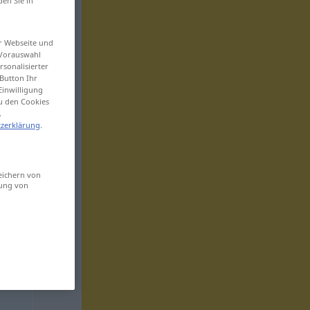
den Sie in
er Webseite und
 Vorauswahl
sonalisierter
Button Ihr
Einwilligung
zu den Cookies
.
zerklärung
.
eichern von
sung von