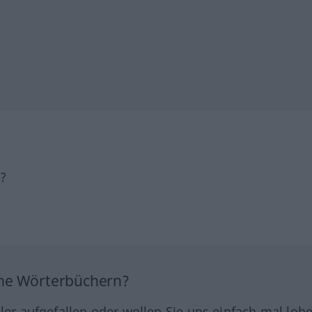
h?
ine Wörterbüchern?
hler aufgefallen oder wollen Sie uns einfach mal lob