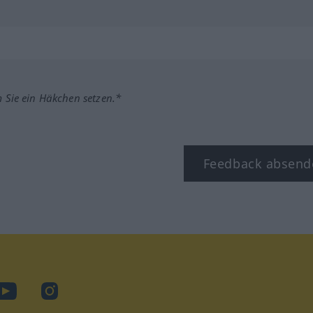
m Sie ein Häkchen setzen.*
Feedback absend
ook
YouTube
Instagram