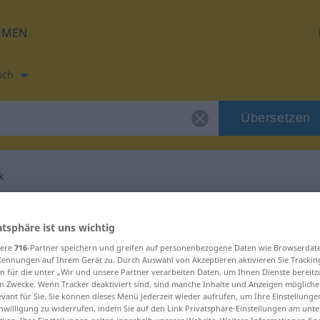
HMEN
sch
Übersetzen
k
tzung für "schlank"
atsphäre ist uns wichtig
sere
716
-Partner speichern und greifen auf personenbezogene Daten wie Browserdat
etzung
Kennungen auf Ihrem Gerät zu. Durch Auswahl von Akzeptieren aktivieren Sie Trackin
n für die unter „Wir und unsere Partner verarbeiten Daten, um Ihnen Dienste bereitz
n Zwecke. Wenn Tracker deaktiviert sind, sind manche Inhalte und Anzeigen mögliche
evant für Sie. Sie können dieses Menü jederzeit wieder aufrufen, um Ihre Einstellung
inwilligung zu widerrufen, indem Sie auf den Link Privatsphäre-Einstellungen am unt