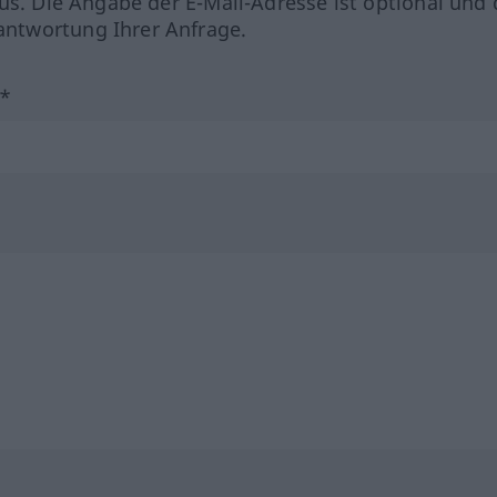
us. Die Angabe der E-Mail-Adresse ist optional und 
ntwortung Ihrer Anfrage.
?*