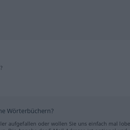
h?
ine Wörterbüchern?
hler aufgefallen oder wollen Sie uns einfach mal lob