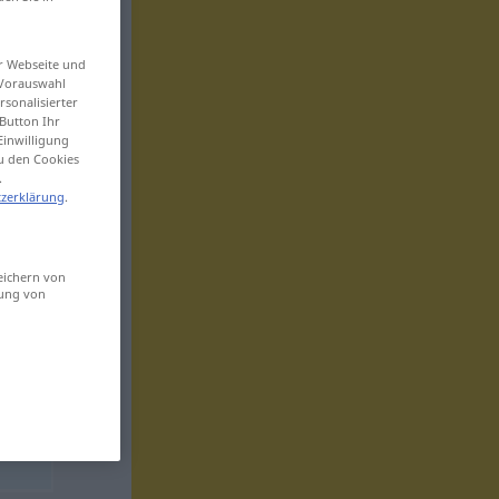
er Webseite und
 Vorauswahl
sonalisierter
Button Ihr
Einwilligung
zu den Cookies
.
zerklärung
.
eichern von
sung von