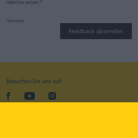
Häkchen setzen.*
*Pflichtfeld
Feedback absenden
Besuchen Sie uns auf:
facebook
YouTube
Instagram
Langenscheidt