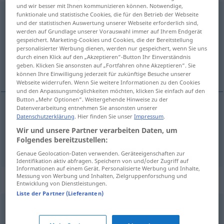
und wir besser mit Ihnen kommunizieren können. Notwendige,
Grundstoff
funktionale und statistische Cookies, die für den Betrieb der Webseite
m
und der statistischen Auswertung unserer Webseite erforderlich sind,
werden auf Grundlage unserer Vorauswahl immer auf Ihrem Endgerät
Übersicht aller Übersetzungen
gespeichert. Marketing-Cookies und Cookies, die der Bereitstellung
(Für mehr Details die Übersetzung anklicken/antippen)
personalisierter Werbung dienen, werden nur gespeichert, wenn Sie uns
durch einen Klick auf den „Akzeptieren“-Button Ihr Einverständnis
geben. Klicken Sie ansonsten auf „Fortfahren ohne Akzeptieren“. Sie
matéria prima, corpo simples, elemento
können Ihre Einwilligung jederzeit für zukünftige Besuche unserer
Webseite widerrufen. Wenn Sie weitere Informationen zu den Cookies
und den Anpassungsmöglichkeiten möchten, klicken Sie einfach auf den
Button „Mehr Optionen“. Weitergehende Hinweise zu der
Datenverarbeitung entnehmen Sie ansonsten unserer
Datenschutzerklärung
. Hier finden Sie unser
Impressum
.
matéria
f
prima
Grundstoff
Wir und unsere Partner verarbeiten Daten, um
Folgendes bereitzustellen:
corpo
m
simples
,
elemento
m
Grundstoff
CHEM
Genaue Geolocation-Daten verwenden. Geräteeigenschaften zur
Identifikation aktiv abfragen. Speichern von und/oder Zugriff auf
Informationen auf einem Gerät. Personalisierte Werbung und Inhalte,
Messung von Werbung und Inhalten, Zielgruppenforschung und
Synonyme für "Grundstoff"
Entwicklung von Dienstleistungen.
Liste der Partner (Lieferanten)
Rohstoff
,
Rohmaterial