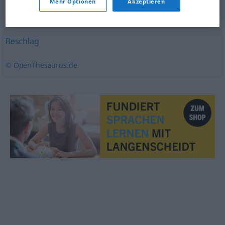
Mehr Optionen
Akzeptieren
Element
,
Urstoff
Beschlag
© OpenThesaurus.de