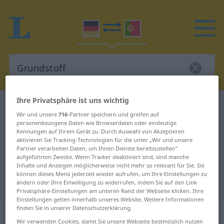
Ihre Privatsphäre ist uns wichtig
Deutsch-Portugiesisch Wörterbuch
Grundstoff
Wir und unsere
716
-Partner speichern und greifen auf
Deutsch-Portugiesisch
personenbezogene Daten wie Browserdaten oder eindeutige
Kennungen auf Ihrem Gerät zu. Durch Auswahl von Akzeptieren
Übersetzung für "Grundstoff"
aktivieren Sie Tracking-Technologien für die unter „Wir und unsere
Partner verarbeiten Daten, um Ihnen Dienste bereitzustellen“
aufgeführten Zwecke. Wenn Tracker deaktiviert sind, sind manche
"Grundstoff" Portugiesisch
Inhalte und Anzeigen möglicherweise nicht mehr so relevant für Sie. Sie
können dieses Menü jederzeit wieder aufrufen, um Ihre Einstellungen zu
Übersetzung
ändern oder Ihre Einwilligung zu widerrufen, indem Sie auf den Link
Privatsphäre-Einstellungen am unteren Rand der Webseite klicken. Ihre
Einstellungen gelten innerhalb unseres Website. Weitere Informationen
finden Sie in unserer Datenschutzerklärung.
„Grundstoff“
: Maskulinum
Wir verwenden Cookies, damit Sie unsere Webseite bestmöglich nutzen