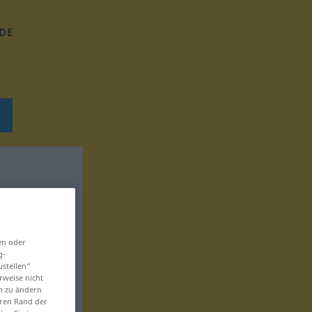
DE
en oder
g-
ustellen“
rweise nicht
en zu ändern
eren Rand der