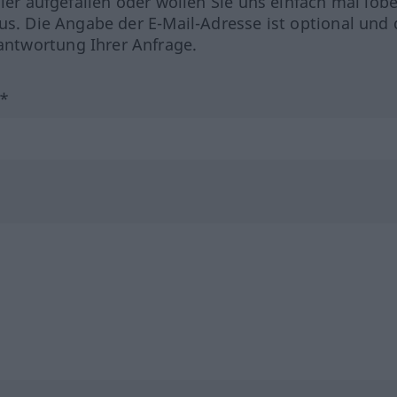
hler aufgefallen oder wollen Sie uns einfach mal lob
us. Die Angabe der E-Mail-Adresse ist optional und 
ntwortung Ihrer Anfrage.
?*