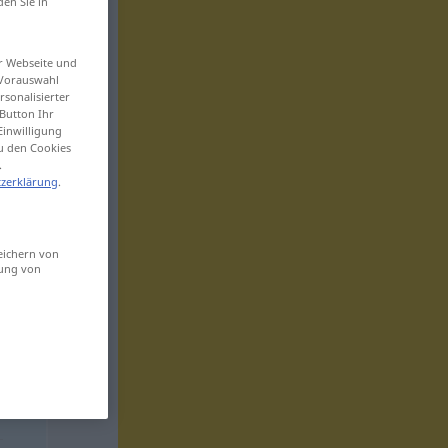
den Sie in
er Webseite und
 Vorauswahl
sonalisierter
Button Ihr
Einwilligung
zu den Cookies
.
zerklärung
.
eichern von
sung von