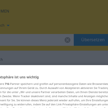
HMEN
sch
Übersetzen
ch
tzung für "neckisch"
atsphäre ist uns wichtig
sere
716
-Partner speichern und greifen auf personenbezogene Daten wie Browserdat
setzung
Kennungen auf Ihrem Gerät zu. Durch Auswahl von Akzeptieren aktivieren Sie Trackin
n für die unter „Wir und unsere Partner verarbeiten Daten, um Ihnen Dienste bereitz
n Zwecke. Wenn Tracker deaktiviert sind, sind manche Inhalte und Anzeigen mögliche
evant für Sie. Sie können dieses Menü jederzeit wieder aufrufen, um Ihre Einstellung
inwilligung zu widerrufen, indem Sie auf den Link Privatsphäre-Einstellungen am unt