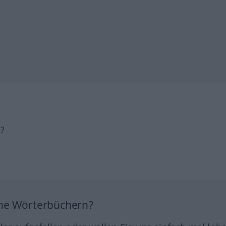
h?
ine Wörterbüchern?