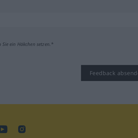
m Sie ein Häkchen setzen.*
Feedback absend
ook
YouTube
Instagram