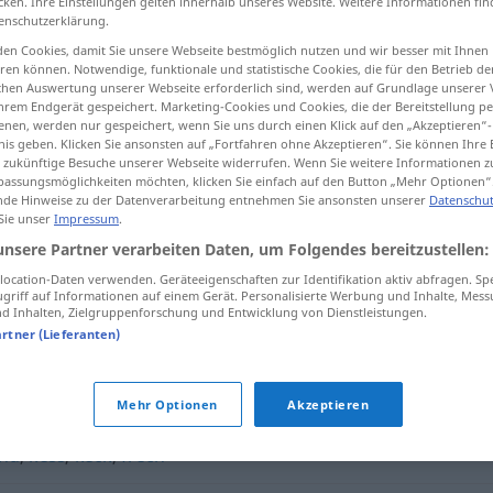
cken. Ihre Einstellungen gelten innerhalb unseres Website. Weitere Informationen fin
enschutzerklärung.
en Cookies, damit Sie unsere Webseite bestmöglich nutzen und wir besser mit Ihnen
en können. Notwendige, funktionale und statistische Cookies, die für den Betrieb d
ischen Auswertung unserer Webseite erforderlich sind, werden auf Grundlage unserer
tippen)
hrem Endgerät gespeichert. Marketing-Cookies und Cookies, die der Bereitstellung per
nen, werden nur gespeichert, wenn Sie uns durch einen Klick auf den „Akzeptieren“-
nis geben. Klicken Sie ansonsten auf „Fortfahren ohne Akzeptieren“. Sie können Ihre 
ür zukünftige Besuche unserer Webseite widerrufen. Wenn Sie weitere Informationen 
assungsmöglichkeiten möchten, klicken Sie einfach auf den Button „Mehr Optionen“
de Hinweise zu der Datenverarbeitung entnehmen Sie ansonsten unserer
Datenschut
 Sie unser
Impressum
.
neckisch
unsere Partner verarbeiten Daten, um Folgendes bereitzustellen:
ocation-Daten verwenden. Geräteeigenschaften zur Identifikation aktiv abfragen. Sp
griff auf Informationen auf einem Gerät. Personalisierte Werbung und Inhalte, Mes
 Inhalten, Zielgruppenforschung und Entwicklung von Dienstleistungen.
artner (Lieferanten)
haft
,
dämlich
,
affig
Mehr Optionen
Akzeptieren
end
,
kess
,
keck
,
frech