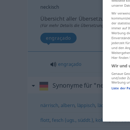
Webseite kli
unserer Dat
neckisch
Wir verwend
Übersicht aller Übersetzungen
kommunizier
der statist
(Für mehr Details die Übersetzung anklicken/an
immer auf I
Werbung die
engraçado
Einverständ
jederzeit f
und den Anp
Weitergehen
Hier finden
engraçado
Wir und 
Genaue Geol
und/oder Zu
Werbung und
Synonyme für "neckisch"
Liste der P
närrisch
,
albern
,
läppisch
,
lächerlich
,
lach
flott
,
fesch (ugs., süddt.)
,
kokett
,
aufreiz