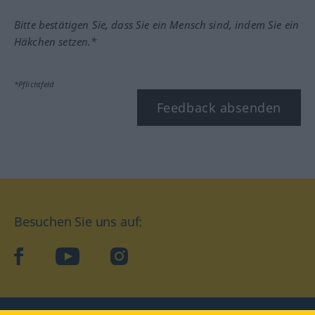
Bitte bestätigen Sie, dass Sie ein Mensch sind, indem Sie ein
Häkchen setzen.*
*Pflichtfeld
Feedback absenden
Besuchen Sie uns auf:
facebook
YouTube
Instagram