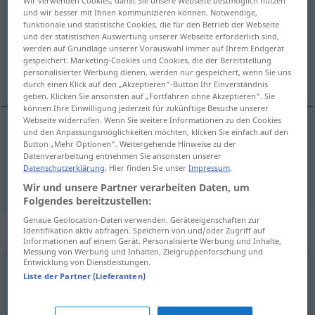
und wir besser mit Ihnen kommunizieren können. Notwendige,
Übersicht aller Übersetzungen
funktionale und statistische Cookies, die für den Betrieb der Webseite
und der statistischen Auswertung unserer Webseite erforderlich sind,
(Für mehr Details die Übersetzung anklicken/antippen)
werden auf Grundlage unserer Vorauswahl immer auf Ihrem Endgerät
gespeichert. Marketing-Cookies und Cookies, die der Bereitstellung
atrevido, destemido, ousado
personalisierter Werbung dienen, werden nur gespeichert, wenn Sie uns
durch einen Klick auf den „Akzeptieren“-Button Ihr Einverständnis
geben. Klicken Sie ansonsten auf „Fortfahren ohne Akzeptieren“. Sie
können Ihre Einwilligung jederzeit für zukünftige Besuche unserer
Webseite widerrufen. Wenn Sie weitere Informationen zu den Cookies
und den Anpassungsmöglichkeiten möchten, klicken Sie einfach auf den
Button „Mehr Optionen“. Weitergehende Hinweise zu der
atrevido
,
destemido
keck
Datenverarbeitung entnehmen Sie ansonsten unserer
Datenschutzerklärung
. Hier finden Sie unser
Impressum
.
ousado
keck
Wir und unsere Partner verarbeiten Daten, um
Folgendes bereitzustellen:
Genaue Geolocation-Daten verwenden. Geräteeigenschaften zur
Synonyme für "keck"
Identifikation aktiv abfragen. Speichern von und/oder Zugriff auf
Informationen auf einem Gerät. Personalisierte Werbung und Inhalte,
Messung von Werbung und Inhalten, Zielgruppenforschung und
Entwicklung von Dienstleistungen.
Liste der Partner (Lieferanten)
ungeniert
,
ungezwungen
,
vorwitzig
,
vorlaut
,
kess
,
zwanglos
,
frech
,
unbekümmert