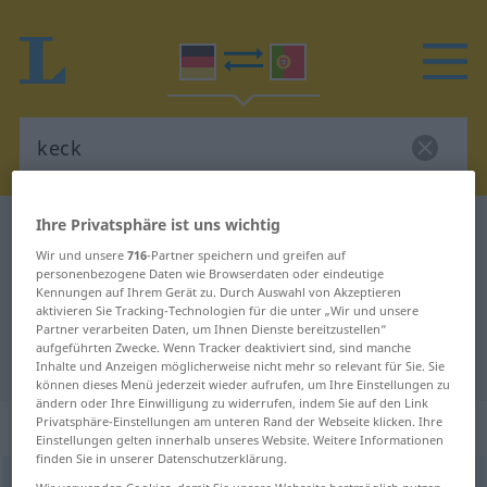
Ihre Privatsphäre ist uns wichtig
Deutsch-Portugiesisch Wörterbuch
keck
Wir und unsere
716
-Partner speichern und greifen auf
Deutsch-Portugiesisch
personenbezogene Daten wie Browserdaten oder eindeutige
Kennungen auf Ihrem Gerät zu. Durch Auswahl von Akzeptieren
Übersetzung für "keck"
aktivieren Sie Tracking-Technologien für die unter „Wir und unsere
Partner verarbeiten Daten, um Ihnen Dienste bereitzustellen“
aufgeführten Zwecke. Wenn Tracker deaktiviert sind, sind manche
"keck" Portugiesisch Übersetzung
Inhalte und Anzeigen möglicherweise nicht mehr so relevant für Sie. Sie
können dieses Menü jederzeit wieder aufrufen, um Ihre Einstellungen zu
ändern oder Ihre Einwilligung zu widerrufen, indem Sie auf den Link
„keck“
Privatsphäre-Einstellungen am unteren Rand der Webseite klicken. Ihre
Einstellungen gelten innerhalb unseres Website. Weitere Informationen
finden Sie in unserer Datenschutzerklärung.
keck
[kɛk]
Wir verwenden Cookies, damit Sie unsere Webseite bestmöglich nutzen