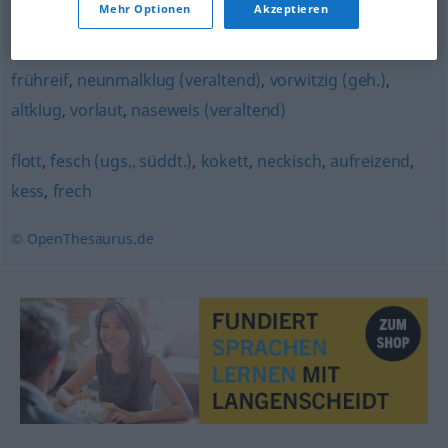
Mehr Optionen
Akzeptieren
taktlos
,
unvorsichtig
,
indiskret
,
unverschämt
frühreif
,
neunmalklug (veraltend)
,
vorwitzig (geh.)
,
altklug
,
vorlaut
,
naseweis (veraltend)
flott
,
fesch (ugs., süddt.)
,
kokett
,
neckisch
,
aufreizend
,
kess
,
frech
© OpenThesaurus.de