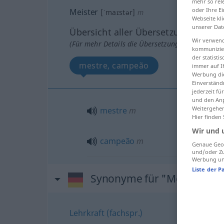
mehr so rel
oder Ihre E
Meister
[ˈmaɪstər]
m
Webseite kli
unserer Dat
Übersicht aller Übersetzungen
Wir verwend
(Für mehr Details die Übersetzung anklicken/an
kommunizier
der statist
mestre, campeão
immer auf I
Werbung die
Einverständ
jederzeit f
und den Anp
Weitergehen
mestre
m
Hier finden
Wir und 
campeão
m
Genaue Geol
und/oder Zu
Werbung und
Liste der P
Synonyme für "Meister"
Lehrkraft (fachspr.)