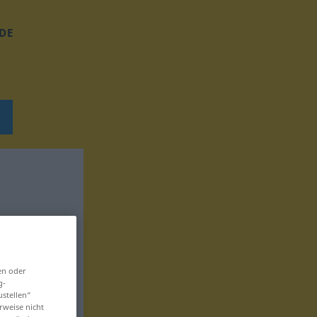
DE
en oder
g-
ustellen“
rweise nicht