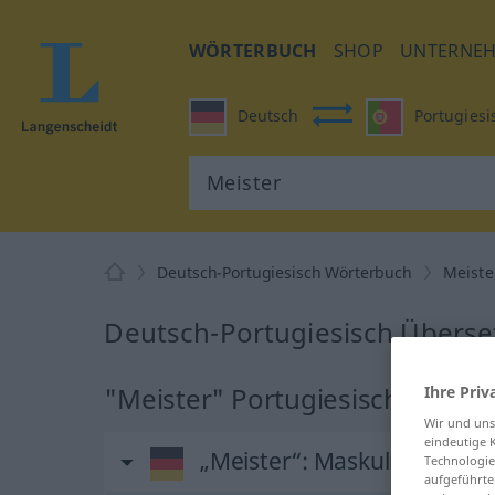
WÖRTERBUCH
SHOP
UNTERNE
Deutsch
Portugiesi
Deutsch-Portugiesisch Wörterbuch
Meiste
Deutsch-Portugiesisch Überse
"Meister" Portugiesisch Übers
Ihre Priv
Wir und un
eindeutige 
„Meister“
: Maskulinum
Technologie
aufgeführte