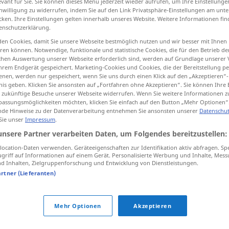
evant für Sie. Sie können dieses Menü jederzeit wieder aufrufen, um Ihre Einstellung
inwilligung zu widerrufen, indem Sie auf den Link Privatsphäre-Einstellungen am unt
cken. Ihre Einstellungen gelten innerhalb unseres Website. Weitere Informationen fin
enschutzerklärung.
en Cookies, damit Sie unsere Webseite bestmöglich nutzen und wir besser mit Ihnen
tippen)
en können. Notwendige, funktionale und statistische Cookies, die für den Betrieb d
ischen Auswertung unserer Webseite erforderlich sind, werden auf Grundlage unserer
hrem Endgerät gespeichert. Marketing-Cookies und Cookies, die der Bereitstellung per
nen, werden nur gespeichert, wenn Sie uns durch einen Klick auf den „Akzeptieren“-
nis geben. Klicken Sie ansonsten auf „Fortfahren ohne Akzeptieren“. Sie können Ihre 
ür zukünftige Besuche unserer Webseite widerrufen. Wenn Sie weitere Informationen 
assungsmöglichkeiten möchten, klicken Sie einfach auf den Button „Mehr Optionen“
de Hinweise zu der Datenverarbeitung entnehmen Sie ansonsten unserer
Datenschut
Meister
 Sie unser
Impressum
.
unsere Partner verarbeiten Daten, um Folgendes bereitzustellen:
Meister
SPORT
ocation-Daten verwenden. Geräteeigenschaften zur Identifikation aktiv abfragen. Sp
griff auf Informationen auf einem Gerät. Personalisierte Werbung und Inhalte, Mes
 Inhalten, Zielgruppenforschung und Entwicklung von Dienstleistungen.
artner (Lieferanten)
Mehr Optionen
Akzeptieren