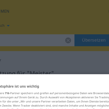
HMEN
sch
Übersetzen
r
tzung für "Meister"
etzung
atsphäre ist uns wichtig
sere
716
-Partner speichern und greifen auf personenbezogene Daten wie Browserdat
Kennungen auf Ihrem Gerät zu. Durch Auswahl von Akzeptieren aktivieren Sie Trackin
n für die unter „Wir und unsere Partner verarbeiten Daten, um Ihnen Dienste bereitz
n Zwecke. Wenn Tracker deaktiviert sind, sind manche Inhalte und Anzeigen mögliche