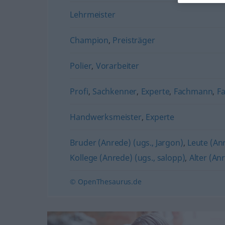
Lehrmeister
Champion
,
Preisträger
Polier
,
Vorarbeiter
Profi
,
Sachkenner
,
Experte
,
Fachmann
,
Fa
Handwerksmeister
,
Experte
Bruder (Anrede) (ugs., Jargon)
,
Leute (Anr
Kollege (Anrede) (ugs., salopp)
,
Alter (An
© OpenThesaurus.de