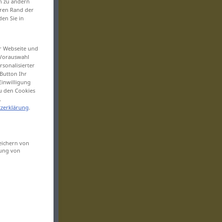
en zu ändern
eren Rand der
den Sie in
er Webseite und
 Vorauswahl
sonalisierter
Button Ihr
Einwilligung
zu den Cookies
.
zerklärung
.
eichern von
sung von