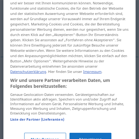
und wir besser mit Ihnen kommunizieren können. Notwendige,
funktionale und statistische Cookies, die für den Betrieb der Webseite
Lehrmeister
m
und der statistischen Auswertung unserer Webseite erforderlich sind,
werden auf Grundlage unserer Vorauswahl immer auf Ihrem Endgerät
Übersicht aller Übersetzungen
gespeichert. Marketing-Cookies und Cookies, die der Bereitstellung
(Für mehr Details die Übersetzung anklicken/antippen)
personalisierter Werbung dienen, werden nur gespeichert, wenn Sie uns
durch einen Klick auf den „Akzeptieren“-Button Ihr Einverständnis
geben. Klicken Sie ansonsten auf „Fortfahren ohne Akzeptieren“. Sie
patrão, mestre
können Ihre Einwilligung jederzeit für zukünftige Besuche unserer
Webseite widerrufen. Wenn Sie weitere Informationen zu den Cookies
und den Anpassungsmöglichkeiten möchten, klicken Sie einfach auf den
Button „Mehr Optionen“. Weitergehende Hinweise zu der
Datenverarbeitung entnehmen Sie ansonsten unserer
Datenschutzerklärung
. Hier finden Sie unser
Impressum
.
patrão
m
Lehrmeister
Wir und unsere Partner verarbeiten Daten, um
Folgendes bereitzustellen:
mestre
m
Lehrmeister
Genaue Geolocation-Daten verwenden. Geräteeigenschaften zur
Identifikation aktiv abfragen. Speichern von und/oder Zugriff auf
Informationen auf einem Gerät. Personalisierte Werbung und Inhalte,
Messung von Werbung und Inhalten, Zielgruppenforschung und
Synonyme für "Lehrmeister"
Entwicklung von Dienstleistungen.
Liste der Partner (Lieferanten)
Förderer
,
Vorbild