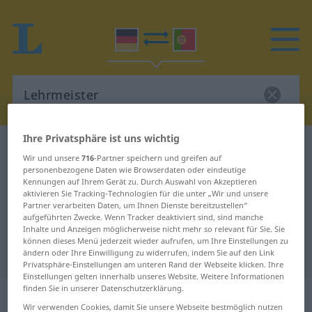
Ihre Privatsphäre ist uns wichtig
Deutsch-Portugiesisch Wörterbuch
Lehrmeister
Wir und unsere
716
-Partner speichern und greifen auf
Deutsch-Portugiesisch
personenbezogene Daten wie Browserdaten oder eindeutige
Kennungen auf Ihrem Gerät zu. Durch Auswahl von Akzeptieren
Übersetzung für "Lehrmeister"
aktivieren Sie Tracking-Technologien für die unter „Wir und unsere
Partner verarbeiten Daten, um Ihnen Dienste bereitzustellen“
aufgeführten Zwecke. Wenn Tracker deaktiviert sind, sind manche
Inhalte und Anzeigen möglicherweise nicht mehr so relevant für Sie. Sie
"Lehrmeister" Portugiesisch
können dieses Menü jederzeit wieder aufrufen, um Ihre Einstellungen zu
Übersetzung
ändern oder Ihre Einwilligung zu widerrufen, indem Sie auf den Link
Privatsphäre-Einstellungen am unteren Rand der Webseite klicken. Ihre
Einstellungen gelten innerhalb unseres Website. Weitere Informationen
finden Sie in unserer Datenschutzerklärung.
„Lehrmeister“
: Maskulinum
Wir verwenden Cookies, damit Sie unsere Webseite bestmöglich nutzen