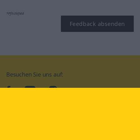
*Pflichtfeld
Feedback absenden
Besuchen Sie uns auf:
facebook
YouTube
Instagram
Langenscheidt