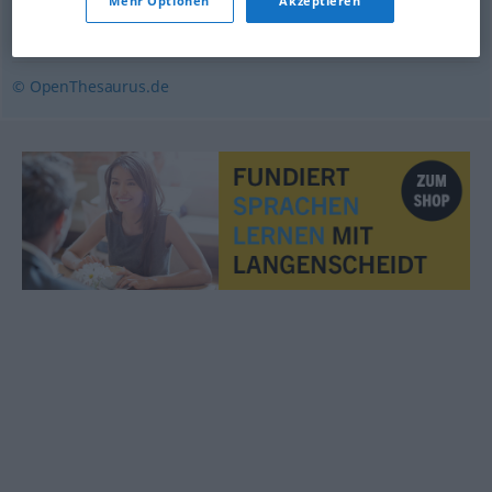
Mehr Optionen
Akzeptieren
Meister (ugs.)
© OpenThesaurus.de