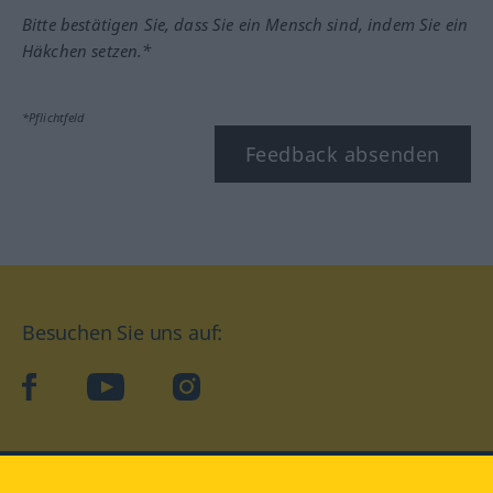
Bitte bestätigen Sie, dass Sie ein Mensch sind, indem Sie ein
Häkchen setzen.*
*Pflichtfeld
Feedback absenden
Besuchen Sie uns auf:
facebook
YouTube
Instagram