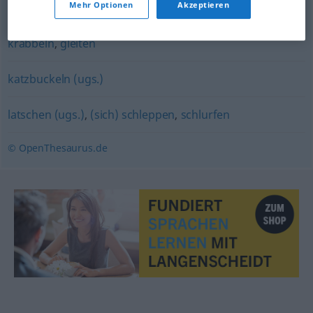
Mehr Optionen
Akzeptieren
schleichen
krabbeln
,
gleiten
katzbuckeln (ugs.)
latschen (ugs.)
,
(sich) schleppen
,
schlurfen
© OpenThesaurus.de