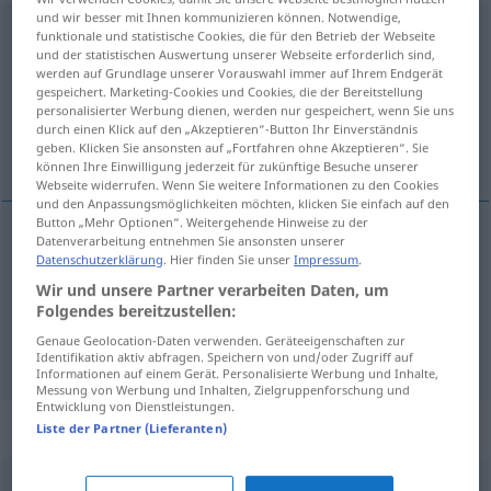
und wir besser mit Ihnen kommunizieren können. Notwendige,
kriechen
[ˈkriːçən]
<
h.
u.
s.
>
funktionale und statistische Cookies, die für den Betrieb der Webseite
und der statistischen Auswertung unserer Webseite erforderlich sind,
Übersicht aller Übersetzungen
werden auf Grundlage unserer Vorauswahl immer auf Ihrem Endgerät
gespeichert. Marketing-Cookies und Cookies, die der Bereitstellung
(Für mehr Details die Übersetzung anklicken/antippen)
personalisierter Werbung dienen, werden nur gespeichert, wenn Sie uns
durch einen Klick auf den „Akzeptieren“-Button Ihr Einverständnis
arrastar-se, rastejar
geben. Klicken Sie ansonsten auf „Fortfahren ohne Akzeptieren“. Sie
können Ihre Einwilligung jederzeit für zukünftige Besuche unserer
Webseite widerrufen. Wenn Sie weitere Informationen zu den Cookies
und den Anpassungsmöglichkeiten möchten, klicken Sie einfach auf den
Button „Mehr Optionen“. Weitergehende Hinweise zu der
Datenverarbeitung entnehmen Sie ansonsten unserer
arrastar-se
kriechen
Datenschutzerklärung
. Hier finden Sie unser
Impressum
.
Wir und unsere Partner verarbeiten Daten, um
Folgendes bereitzustellen:
rastejar
kriechen
Genaue Geolocation-Daten verwenden. Geräteeigenschaften zur
Identifikation aktiv abfragen. Speichern von und/oder Zugriff auf
Informationen auf einem Gerät. Personalisierte Werbung und Inhalte,
Messung von Werbung und Inhalten, Zielgruppenforschung und
Entwicklung von Dienstleistungen.
Synonyme für "kriechen"
Liste der Partner (Lieferanten)