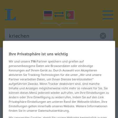
Ihre Privatsphäre ist uns wichtig
Deutsch-Portugiesisch Wörterbuch
kriechen
Wir und unsere
716
-Partner speichern und greifen auf
Deutsch-Portugiesisch
personenbezogene Daten wie Browserdaten oder eindeutige
Kennungen auf Ihrem Gerät zu. Durch Auswahl von Akzeptieren
Übersetzung für "kriechen"
aktivieren Sie Tracking-Technologien für die unter „Wir und unsere
Partner verarbeiten Daten, um Ihnen Dienste bereitzustellen“
aufgeführten Zwecke. Wenn Tracker deaktiviert sind, sind manche
"kriechen" Portugiesisch
Inhalte und Anzeigen möglicherweise nicht mehr so relevant für Sie. Sie
können dieses Menü jederzeit wieder aufrufen, um Ihre Einstellungen zu
Übersetzung
ändern oder Ihre Einwilligung zu widerrufen, indem Sie auf den Link
Privatsphäre-Einstellungen am unteren Rand der Webseite klicken. Ihre
Einstellungen gelten innerhalb unseres Website. Weitere Informationen
„kriechen“
finden Sie in unserer Datenschutzerklärung.
Wir verwenden Cookies, damit Sie unsere Webseite bestmöglich nutzen