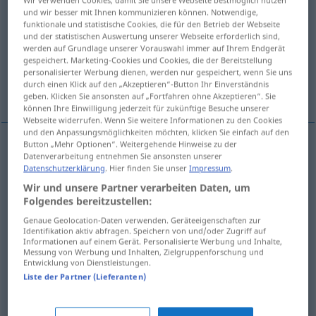
Wir verwenden Cookies, damit Sie unsere Webseite bestmöglich nutzen
und wir besser mit Ihnen kommunizieren können. Notwendige,
Übersicht aller Übersetzungen
funktionale und statistische Cookies, die für den Betrieb der Webseite
und der statistischen Auswertung unserer Webseite erforderlich sind,
(Für mehr Details die Übersetzung anklicken/antippen)
werden auf Grundlage unserer Vorauswahl immer auf Ihrem Endgerät
gespeichert. Marketing-Cookies und Cookies, die der Bereitstellung
elevação, levantamento, inalação, curso,
personalisierter Werbung dienen, werden nur gespeichert, wenn Sie uns
durch einen Klick auf den „Akzeptieren“-Button Ihr Einverständnis
carreira
geben. Klicken Sie ansonsten auf „Fortfahren ohne Akzeptieren“. Sie
können Ihre Einwilligung jederzeit für zukünftige Besuche unserer
Webseite widerrufen. Wenn Sie weitere Informationen zu den Cookies
und den Anpassungsmöglichkeiten möchten, klicken Sie einfach auf den
Button „Mehr Optionen“. Weitergehende Hinweise zu der
Datenverarbeitung entnehmen Sie ansonsten unserer
elevação
f
Hub
Datenschutzerklärung
. Hier finden Sie unser
Impressum
.
Wir und unsere Partner verarbeiten Daten, um
levantamento
m
Hub
Folgendes bereitzustellen:
Genaue Geolocation-Daten verwenden. Geräteeigenschaften zur
inalação
f
Hub
MED
Identifikation aktiv abfragen. Speichern von und/oder Zugriff auf
Informationen auf einem Gerät. Personalisierte Werbung und Inhalte,
Messung von Werbung und Inhalten, Zielgruppenforschung und
curso
m
Hub
TECH
Entwicklung von Dienstleistungen.
Liste der Partner (Lieferanten)
carreira
f
Hub