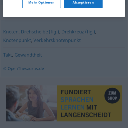
Mehr Optionen
Akzeptieren
Synonyme für "Hub"
Knoten
,
Drehscheibe (fig.)
,
Drehkreuz (fig.)
,
Knotenpunkt
,
Verkehrsknotenpunkt
Takt
,
Gewandtheit
© OpenThesaurus.de