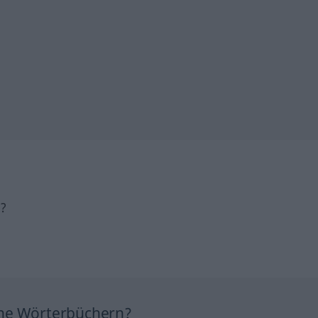
h?
ine Wörterbüchern?