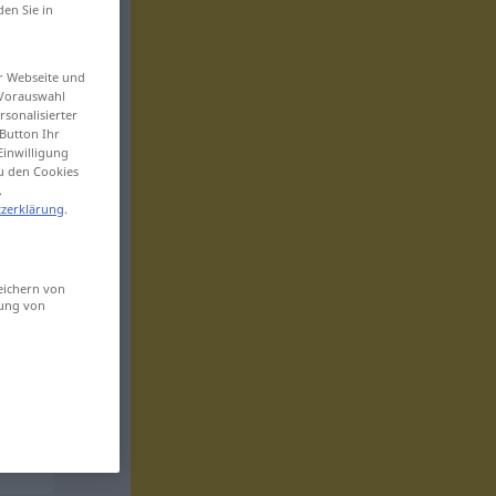
den Sie in
er Webseite und
 Vorauswahl
sonalisierter
Button Ihr
Einwilligung
zu den Cookies
.
zerklärung
.
eichern von
sung von