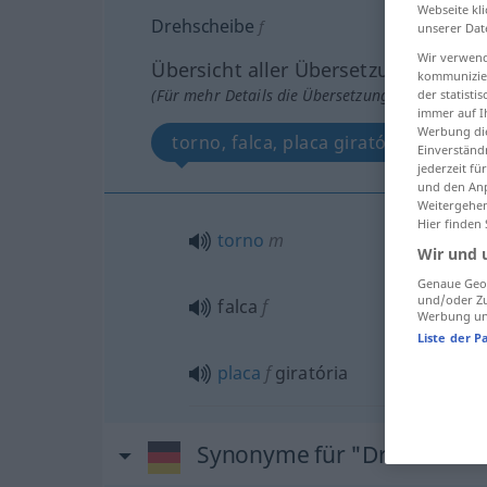
Webseite kli
Drehscheibe
f
unserer Dat
Wir verwend
Übersicht aller Übersetzungen
kommunizier
(Für mehr Details die Übersetzung anklicken/an
der statist
immer auf I
Werbung die
torno, falca, placa giratória
Einverständ
jederzeit f
und den Anp
Weitergehen
Hier finden
torno
m
Wir und 
Genaue Geol
und/oder Zu
falca
f
Werbung und
Liste der P
placa
f
giratória
Synonyme für "Drehscheib