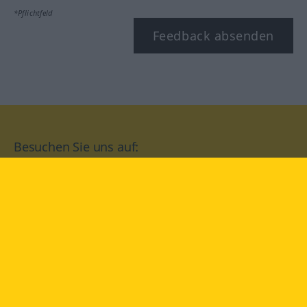
*Pflichtfeld
Feedback absenden
Besuchen Sie uns auf:
facebook
YouTube
Instagram
Langenscheidt
NUTZUNGSBEDINGUNGEN