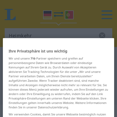
Ihre Privatsphäre ist uns wichtig
Deutsch-Portugiesisch Wörterbuch
Heimkehr
Wir und unsere
716
-Partner speichern und greifen auf
Deutsch-Portugiesisch
personenbezogene Daten wie Browserdaten oder eindeutige
Kennungen auf Ihrem Gerät zu. Durch Auswahl von Akzeptieren
Übersetzung für "Heimkehr"
aktivieren Sie Tracking-Technologien für die unter „Wir und unsere
Partner verarbeiten Daten, um Ihnen Dienste bereitzustellen“
aufgeführten Zwecke. Wenn Tracker deaktiviert sind, sind manche
Inhalte und Anzeigen möglicherweise nicht mehr so relevant für Sie. Sie
"Heimkehr" Portugiesisch
können dieses Menü jederzeit wieder aufrufen, um Ihre Einstellungen zu
ändern oder Ihre Einwilligung zu widerrufen, indem Sie auf den Link
Übersetzung
Privatsphäre-Einstellungen am unteren Rand der Webseite klicken. Ihre
Einstellungen gelten innerhalb unseres Website. Weitere Informationen
finden Sie in unserer Datenschutzerklärung.
„Heimkehr“
: Femininum
Wir verwenden Cookies, damit Sie unsere Webseite bestmöglich nutzen