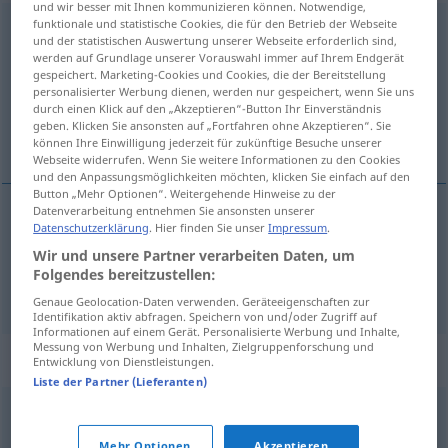
und wir besser mit Ihnen kommunizieren können. Notwendige,
funktionale und statistische Cookies, die für den Betrieb der Webseite
Heimkehr
f
<
o. pl
>
und der statistischen Auswertung unserer Webseite erforderlich sind,
werden auf Grundlage unserer Vorauswahl immer auf Ihrem Endgerät
Übersicht aller Übersetzungen
gespeichert. Marketing-Cookies und Cookies, die der Bereitstellung
personalisierter Werbung dienen, werden nur gespeichert, wenn Sie uns
(Für mehr Details die Übersetzung anklicken/antippen)
durch einen Klick auf den „Akzeptieren“-Button Ihr Einverständnis
geben. Klicken Sie ansonsten auf „Fortfahren ohne Akzeptieren“. Sie
volta, regresso
können Ihre Einwilligung jederzeit für zukünftige Besuche unserer
Webseite widerrufen. Wenn Sie weitere Informationen zu den Cookies
und den Anpassungsmöglichkeiten möchten, klicken Sie einfach auf den
Button „Mehr Optionen“. Weitergehende Hinweise zu der
Datenverarbeitung entnehmen Sie ansonsten unserer
Datenschutzerklärung
. Hier finden Sie unser
Impressum
.
volta
f
Heimkehr
Wir und unsere Partner verarbeiten Daten, um
Folgendes bereitzustellen:
regresso
m
(
a
)
Heimkehr
nach, in
AKK
Genaue Geolocation-Daten verwenden. Geräteeigenschaften zur
Identifikation aktiv abfragen. Speichern von und/oder Zugriff auf
Informationen auf einem Gerät. Personalisierte Werbung und Inhalte,
Messung von Werbung und Inhalten, Zielgruppenforschung und
Synonyme für "Heimkehr"
Entwicklung von Dienstleistungen.
Liste der Partner (Lieferanten)
Rückkehr
Mehr Optionen
Akzeptieren