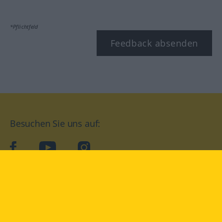
*Pflichtfeld
Feedback absenden
Besuchen Sie uns auf:
facebook
YouTube
Instagram
Langenscheidt