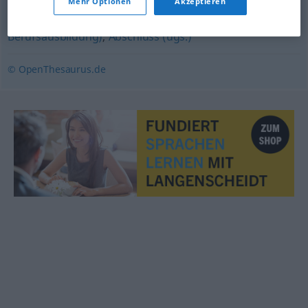
Mehr Optionen
Akzeptieren
Abschlussprüfung (einer gewerblichen
Berufsausbildung)
,
Abschluss (ugs.)
© OpenThesaurus.de