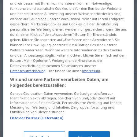
und wir besser mit Ihnen kommunizieren können. Notwendige,
„Gesellenprüfung“
: Femininum
funktionale und statistische Cookies, die für den Betrieb der Webseite
und der statistischen Auswertung unserer Webseite erforderlich sind,
werden auf Grundlage unserer Vorauswahl immer auf Ihrem Endgerät
gespeichert. Marketing-Cookies und Cookies, die der Bereitstellung
Gesellenprüfung
f
personalisierter Werbung dienen, werden nur gespeichert, wenn Sie uns
durch einen Klick auf den „Akzeptieren“-Button Ihr Einverständnis
Übersicht aller Übersetzungen
geben. Klicken Sie ansonsten auf „Fortfahren ohne Akzeptieren“. Sie
können Ihre Einwilligung jederzeit für zukünftige Besuche unserer
(Für mehr Details die Übersetzung anklicken/antippen)
Webseite widerrufen. Wenn Sie weitere Informationen zu den Cookies
und den Anpassungsmöglichkeiten möchten, klicken Sie einfach auf den
exame de oficial de artesanato
Button „Mehr Optionen“. Weitergehende Hinweise zu der
Datenverarbeitung entnehmen Sie ansonsten unserer
Datenschutzerklärung
. Hier finden Sie unser
Impressum
.
Wir und unsere Partner verarbeiten Daten, um
Folgendes bereitzustellen:
exame
m
de
oficial
de
artesanato
Genaue Geolocation-Daten verwenden. Geräteeigenschaften zur
Identifikation aktiv abfragen. Speichern von und/oder Zugriff auf
Gesellenprüfung
Informationen auf einem Gerät. Personalisierte Werbung und Inhalte,
Messung von Werbung und Inhalten, Zielgruppenforschung und
Entwicklung von Dienstleistungen.
Liste der Partner (Lieferanten)
Synonyme für "Gesellenprüfung"