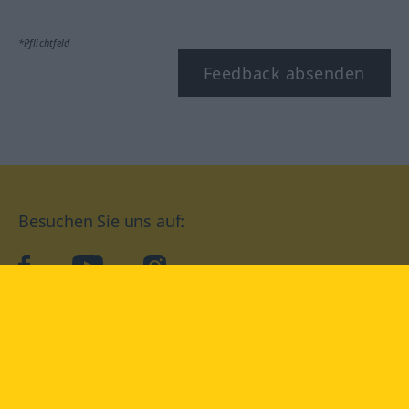
*Pflichtfeld
Feedback absenden
Besuchen Sie uns auf:
facebook
YouTube
Instagram
Langenscheidt