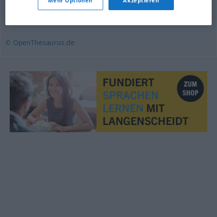
Mehr Optionen
Akzeptieren
Examen
,
Prüfung
© OpenThesaurus.de