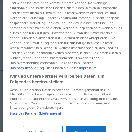
und wir besser mit Ihnen kommunizieren können. Notwendige,
funktionale und statistische Cookies, die für den Betrieb der Webseite
„Abschlussprüfung“
: Femininum
und der statistischen Auswertung unserer Webseite erforderlich sind,
werden auf Grundlage unserer Vorauswahl immer auf Ihrem Endgerät
gespeichert. Marketing-Cookies und Cookies, die der Bereitstellung
Abschlussprüfung
f
personalisierter Werbung dienen, werden nur gespeichert, wenn Sie uns
durch einen Klick auf den „Akzeptieren“-Button Ihr Einverständnis
Übersicht aller Übersetzungen
geben. Klicken Sie ansonsten auf „Fortfahren ohne Akzeptieren“. Sie
können Ihre Einwilligung jederzeit für zukünftige Besuche unserer
(Für mehr Details die Übersetzung anklicken/antippen)
Webseite widerrufen. Wenn Sie weitere Informationen zu den Cookies
und den Anpassungsmöglichkeiten möchten, klicken Sie einfach auf den
exame final
Button „Mehr Optionen“. Weitergehende Hinweise zu der
Datenverarbeitung entnehmen Sie ansonsten unserer
Datenschutzerklärung
. Hier finden Sie unser
Impressum
.
Wir und unsere Partner verarbeiten Daten, um
Folgendes bereitzustellen:
exame
m
final
Abschlussprüfung
etc
UNIV
Genaue Geolocation-Daten verwenden. Geräteeigenschaften zur
Identifikation aktiv abfragen. Speichern von und/oder Zugriff auf
Informationen auf einem Gerät. Personalisierte Werbung und Inhalte,
Messung von Werbung und Inhalten, Zielgruppenforschung und
Synonyme für "Abschlussprüfung"
Entwicklung von Dienstleistungen.
Liste der Partner (Lieferanten)
Abschluss (ugs.)
,
Gesellenprüfung