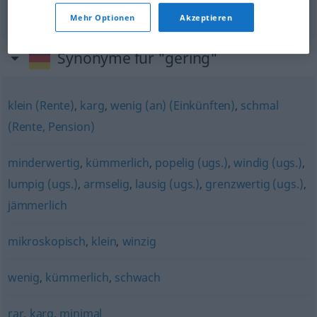
a.
geringfügig
gering
→ siehe „
“
Mehr Optionen
Akzeptieren
Synonyme für "gering"
klein (Rente)
,
karg
,
wenig (an) (Einkünften)
,
schmal
(Rente, Pension)
minderwertig
,
kümmerlich
,
popelig (ugs.)
,
windig (ugs.)
,
lumpig (ugs.)
,
armselig
,
lausig (ugs.)
,
grenzwertig (ugs.)
,
jämmerlich
mikroskopisch
,
klein
,
winzig
wenig
,
kümmerlich
,
schwach
rar
,
karg
,
minimal