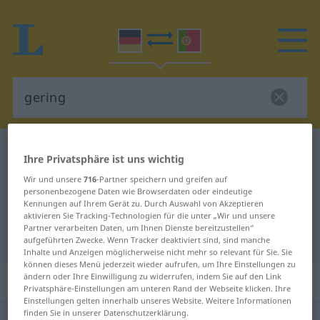
Deutsch-Portugiesisch Wörterbuch
gering
Ihre Privatsphäre ist uns wichtig
Deutsch-Portugiesisch
Wir und unsere
716
-Partner speichern und greifen auf
personenbezogene Daten wie Browserdaten oder eindeutige
Übersetzung für "gering"
Kennungen auf Ihrem Gerät zu. Durch Auswahl von Akzeptieren
aktivieren Sie Tracking-Technologien für die unter „Wir und unsere
Partner verarbeiten Daten, um Ihnen Dienste bereitzustellen“
"gering" Portugiesisch Übersetzung
aufgeführten Zwecke. Wenn Tracker deaktiviert sind, sind manche
Inhalte und Anzeigen möglicherweise nicht mehr so relevant für Sie. Sie
können dieses Menü jederzeit wieder aufrufen, um Ihre Einstellungen zu
„gering“
ändern oder Ihre Einwilligung zu widerrufen, indem Sie auf den Link
Privatsphäre-Einstellungen am unteren Rand der Webseite klicken. Ihre
Einstellungen gelten innerhalb unseres Website. Weitere Informationen
finden Sie in unserer Datenschutzerklärung.
gering
[gəˈrɪŋ]