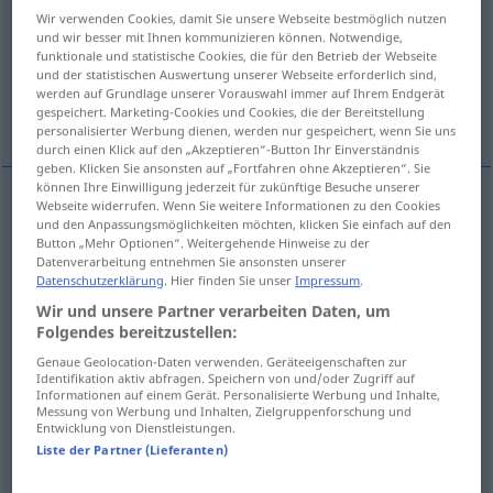
Wir verwenden Cookies, damit Sie unsere Webseite bestmöglich nutzen
Übersicht aller Übersetzungen
und wir besser mit Ihnen kommunizieren können. Notwendige,
funktionale und statistische Cookies, die für den Betrieb der Webseite
(Für mehr Details die Übersetzung anklicken/antippen)
und der statistischen Auswertung unserer Webseite erforderlich sind,
werden auf Grundlage unserer Vorauswahl immer auf Ihrem Endgerät
pequeno, diminuto, pouco, baixo
gespeichert. Marketing-Cookies und Cookies, die der Bereitstellung
personalisierter Werbung dienen, werden nur gespeichert, wenn Sie uns
durch einen Klick auf den „Akzeptieren“-Button Ihr Einverständnis
geben. Klicken Sie ansonsten auf „Fortfahren ohne Akzeptieren“. Sie
können Ihre Einwilligung jederzeit für zukünftige Besuche unserer
Webseite widerrufen. Wenn Sie weitere Informationen zu den Cookies
und den Anpassungsmöglichkeiten möchten, klicken Sie einfach auf den
pequeno
gering
Button „Mehr Optionen“. Weitergehende Hinweise zu der
Datenverarbeitung entnehmen Sie ansonsten unserer
diminuto
gering
Datenschutzerklärung
. Hier finden Sie unser
Impressum
.
Wir und unsere Partner verarbeiten Daten, um
pouco
gering
Wert, Umfang
Folgendes bereitzustellen:
Genaue Geolocation-Daten verwenden. Geräteeigenschaften zur
Identifikation aktiv abfragen. Speichern von und/oder Zugriff auf
baixo
gering
(≈ niedrig)
Informationen auf einem Gerät. Personalisierte Werbung und Inhalte,
Messung von Werbung und Inhalten, Zielgruppenforschung und
Entwicklung von Dienstleistungen.
Liste der Partner (Lieferanten)