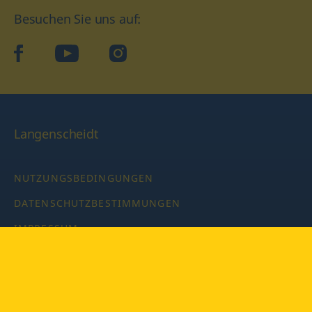
Besuchen Sie uns auf:
facebook
YouTube
Instagram
Langenscheidt
NUTZUNGSBEDINGUNGEN
DATENSCHUTZBESTIMMUNGEN
IMPRESSUM
PRIVATSPHÄRE-EINSTELLUNGEN
LATEINWÖRTERBUCH MIT CODE