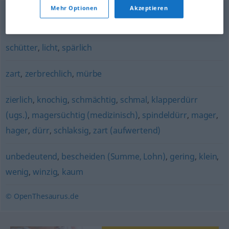
Mehr Optionen
Akzeptieren
durchsichtig
,
oberflächlich
,
gehaltlos
,
inhaltsleer
schütter
,
licht
,
spärlich
zart
,
zerbrechlich
,
mürbe
zierlich
,
knochig
,
schmächtig
,
schmal
,
klapperdürr
(ugs.)
,
magersüchtig (medizinisch)
,
spindeldürr
,
mager
,
hager
,
dürr
,
schlaksig
,
zart (aufwertend)
unbedeutend
,
bescheiden (Summe, Lohn)
,
gering
,
klein
,
wenig
,
winzig
,
kaum
© OpenThesaurus.de