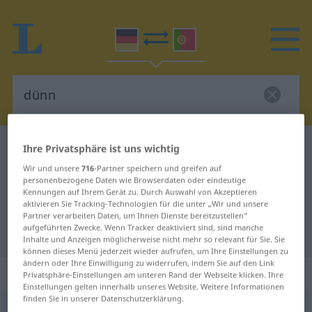
Deutsch-Portugiesisch Wörterbuch
dünn
Ihre Privatsphäre ist uns wichtig
Deutsch-Portugiesisch
Wir und unsere
716
-Partner speichern und greifen auf
personenbezogene Daten wie Browserdaten oder eindeutige
Übersetzung für "dünn"
Kennungen auf Ihrem Gerät zu. Durch Auswahl von Akzeptieren
aktivieren Sie Tracking-Technologien für die unter „Wir und unsere
Partner verarbeiten Daten, um Ihnen Dienste bereitzustellen“
aufgeführten Zwecke. Wenn Tracker deaktiviert sind, sind manche
"dünn" Portugiesisch Übersetzung
Inhalte und Anzeigen möglicherweise nicht mehr so relevant für Sie. Sie
können dieses Menü jederzeit wieder aufrufen, um Ihre Einstellungen zu
ändern oder Ihre Einwilligung zu widerrufen, indem Sie auf den Link
„dünn“
: Adjektiv
Privatsphäre-Einstellungen am unteren Rand der Webseite klicken. Ihre
Einstellungen gelten innerhalb unseres Website. Weitere Informationen
finden Sie in unserer Datenschutzerklärung.
dünn
[dʏn]
adj