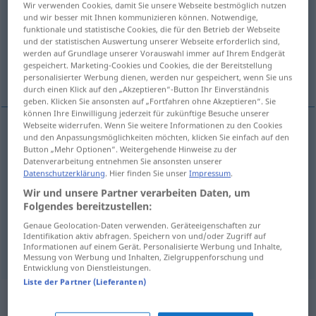
Wir verwenden Cookies, damit Sie unsere Webseite bestmöglich nutzen
und wir besser mit Ihnen kommunizieren können. Notwendige,
Übersicht aller Übersetzungen
funktionale und statistische Cookies, die für den Betrieb der Webseite
und der statistischen Auswertung unserer Webseite erforderlich sind,
(Für mehr Details die Übersetzung anklicken/antippen)
werden auf Grundlage unserer Vorauswahl immer auf Ihrem Endgerät
gespeichert. Marketing-Cookies und Cookies, die der Bereitstellung
delgado, magro, fraco, raro
personalisierter Werbung dienen, werden nur gespeichert, wenn Sie uns
durch einen Klick auf den „Akzeptieren“-Button Ihr Einverständnis
geben. Klicken Sie ansonsten auf „Fortfahren ohne Akzeptieren“. Sie
können Ihre Einwilligung jederzeit für zukünftige Besuche unserer
Webseite widerrufen. Wenn Sie weitere Informationen zu den Cookies
und den Anpassungsmöglichkeiten möchten, klicken Sie einfach auf den
delgado
dünn
Button „Mehr Optionen“. Weitergehende Hinweise zu der
Datenverarbeitung entnehmen Sie ansonsten unserer
Datenschutzerklärung
. Hier finden Sie unser
Impressum
.
magro
dünn
Wir und unsere Partner verarbeiten Daten, um
Folgendes bereitzustellen:
fraco
dünn
Kaffee
Genaue Geolocation-Daten verwenden. Geräteeigenschaften zur
Identifikation aktiv abfragen. Speichern von und/oder Zugriff auf
raro
dünn
Haar
Informationen auf einem Gerät. Personalisierte Werbung und Inhalte,
Messung von Werbung und Inhalten, Zielgruppenforschung und
Entwicklung von Dienstleistungen.
Liste der Partner (Lieferanten)
Synonyme für "dünn"