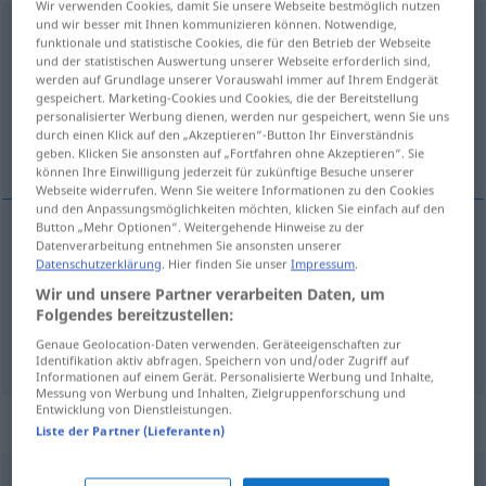
Wir verwenden Cookies, damit Sie unsere Webseite bestmöglich nutzen
und wir besser mit Ihnen kommunizieren können. Notwendige,
Gelegenheit
f
funktionale und statistische Cookies, die für den Betrieb der Webseite
und der statistischen Auswertung unserer Webseite erforderlich sind,
Übersicht aller Übersetzungen
werden auf Grundlage unserer Vorauswahl immer auf Ihrem Endgerät
gespeichert. Marketing-Cookies und Cookies, die der Bereitstellung
(Für mehr Details die Übersetzung anklicken/antippen)
personalisierter Werbung dienen, werden nur gespeichert, wenn Sie uns
durch einen Klick auf den „Akzeptieren“-Button Ihr Einverständnis
ocasião, oportunidade
geben. Klicken Sie ansonsten auf „Fortfahren ohne Akzeptieren“. Sie
können Ihre Einwilligung jederzeit für zukünftige Besuche unserer
Webseite widerrufen. Wenn Sie weitere Informationen zu den Cookies
und den Anpassungsmöglichkeiten möchten, klicken Sie einfach auf den
Button „Mehr Optionen“. Weitergehende Hinweise zu der
Datenverarbeitung entnehmen Sie ansonsten unserer
ocasião
f
Gelegenheit
Datenschutzerklärung
. Hier finden Sie unser
Impressum
.
Wir und unsere Partner verarbeiten Daten, um
oportunidade
f
Gelegenheit
günstige
a.
Folgendes bereitzustellen:
Genaue Geolocation-Daten verwenden. Geräteeigenschaften zur
Identifikation aktiv abfragen. Speichern von und/oder Zugriff auf
Informationen auf einem Gerät. Personalisierte Werbung und Inhalte,
Messung von Werbung und Inhalten, Zielgruppenforschung und
Entwicklung von Dienstleistungen.
Beispielsätze für "Gelegenheit"
Liste der Partner (Lieferanten)