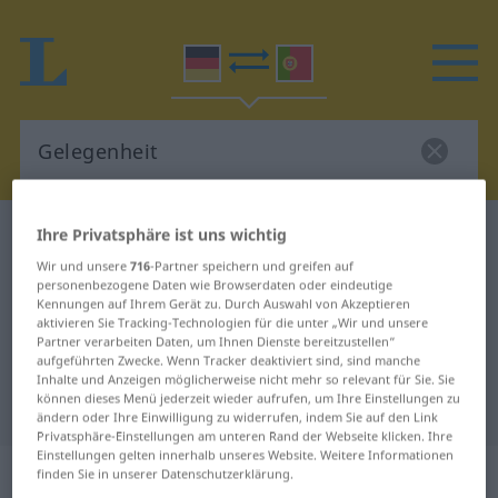
Ihre Privatsphäre ist uns wichtig
Deutsch-Portugiesisch Wörterbuch
Gelegenheit
Deutsch-Portugiesisch
Wir und unsere
716
-Partner speichern und greifen auf
personenbezogene Daten wie Browserdaten oder eindeutige
Übersetzung für "Gelegenheit"
Kennungen auf Ihrem Gerät zu. Durch Auswahl von Akzeptieren
aktivieren Sie Tracking-Technologien für die unter „Wir und unsere
Partner verarbeiten Daten, um Ihnen Dienste bereitzustellen“
aufgeführten Zwecke. Wenn Tracker deaktiviert sind, sind manche
"Gelegenheit" Portugiesisch
Inhalte und Anzeigen möglicherweise nicht mehr so relevant für Sie. Sie
können dieses Menü jederzeit wieder aufrufen, um Ihre Einstellungen zu
Übersetzung
ändern oder Ihre Einwilligung zu widerrufen, indem Sie auf den Link
Privatsphäre-Einstellungen am unteren Rand der Webseite klicken. Ihre
Einstellungen gelten innerhalb unseres Website. Weitere Informationen
„Gelegenheit“
: Femininum
finden Sie in unserer Datenschutzerklärung.