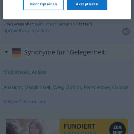
bei dieser Gelegenheit
Mehr Optionen
Akzeptieren
a
propósito
od
die Gelegenheit
beim
Schopf
packen
(
fassen)
aproveitar
a
ocasião
Synonyme für "Gelegenheit"
Möglichkeit
,
Anlass
Aussicht
,
Möglichkeit
,
Weg
,
Option
,
Perspektive
,
Chance
© OpenThesaurus.de