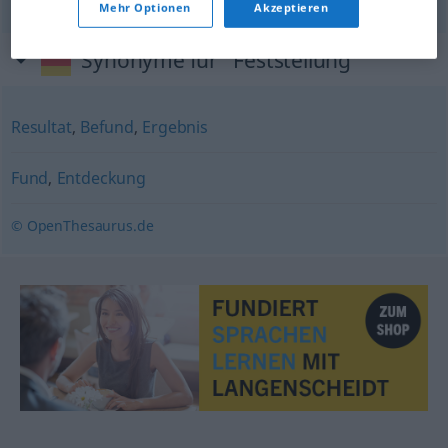
Mehr Optionen
Akzeptieren
Synonyme für "Feststellung"
Resultat
,
Befund
,
Ergebnis
Fund
,
Entdeckung
© OpenThesaurus.de