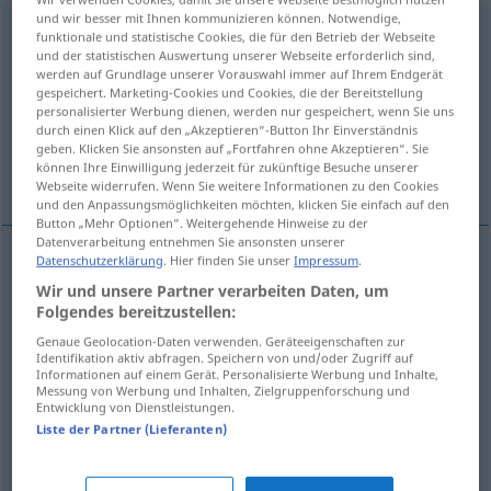
und wir besser mit Ihnen kommunizieren können. Notwendige,
Feststellung
f
funktionale und statistische Cookies, die für den Betrieb der Webseite
und der statistischen Auswertung unserer Webseite erforderlich sind,
Übersicht aller Übersetzungen
werden auf Grundlage unserer Vorauswahl immer auf Ihrem Endgerät
gespeichert. Marketing-Cookies und Cookies, die der Bereitstellung
(Für mehr Details die Übersetzung anklicken/antippen)
personalisierter Werbung dienen, werden nur gespeichert, wenn Sie uns
durch einen Klick auf den „Akzeptieren“-Button Ihr Einverständnis
verificação, identificação, observação,
geben. Klicken Sie ansonsten auf „Fortfahren ohne Akzeptieren“. Sie
können Ihre Einwilligung jederzeit für zukünftige Besuche unserer
afirmação
Webseite widerrufen. Wenn Sie weitere Informationen zu den Cookies
und den Anpassungsmöglichkeiten möchten, klicken Sie einfach auf den
Button „Mehr Optionen“. Weitergehende Hinweise zu der
Datenverarbeitung entnehmen Sie ansonsten unserer
Datenschutzerklärung
. Hier finden Sie unser
Impressum
.
verificação
f
Feststellung
Wir und unsere Partner verarbeiten Daten, um
Folgendes bereitzustellen:
identificação
f
Feststellung
Genaue Geolocation-Daten verwenden. Geräteeigenschaften zur
Identifikation aktiv abfragen. Speichern von und/oder Zugriff auf
Informationen auf einem Gerät. Personalisierte Werbung und Inhalte,
observação
f
Feststellung
(≈ Bemerkung)
Messung von Werbung und Inhalten, Zielgruppenforschung und
Entwicklung von Dienstleistungen.
Liste der Partner (Lieferanten)
afirmação
f
Feststellung
(≈ Bemerkung)