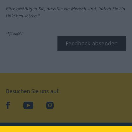
Bitte bestätigen Sie, dass Sie ein Mensch sind, indem Sie ein
Häkchen setzen.*
*Pflichtfeld
Feedback absenden
Besuchen Sie uns auf:
facebook
YouTube
Instagram