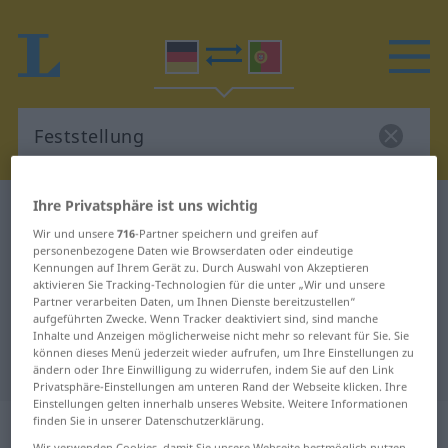
Ihre Privatsphäre ist uns wichtig
Deutsch-Portugiesisch Wörterbuch
Feststellung
Wir und unsere
716
-Partner speichern und greifen auf
Deutsch-Portugiesisch
personenbezogene Daten wie Browserdaten oder eindeutige
Kennungen auf Ihrem Gerät zu. Durch Auswahl von Akzeptieren
Übersetzung für "Feststellung"
aktivieren Sie Tracking-Technologien für die unter „Wir und unsere
Partner verarbeiten Daten, um Ihnen Dienste bereitzustellen“
aufgeführten Zwecke. Wenn Tracker deaktiviert sind, sind manche
"Feststellung" Portugiesisch
Inhalte und Anzeigen möglicherweise nicht mehr so relevant für Sie. Sie
können dieses Menü jederzeit wieder aufrufen, um Ihre Einstellungen zu
Übersetzung
ändern oder Ihre Einwilligung zu widerrufen, indem Sie auf den Link
Privatsphäre-Einstellungen am unteren Rand der Webseite klicken. Ihre
Einstellungen gelten innerhalb unseres Website. Weitere Informationen
„Feststellung“
: Femininum
finden Sie in unserer Datenschutzerklärung.
Wir verwenden Cookies, damit Sie unsere Webseite bestmöglich nutzen