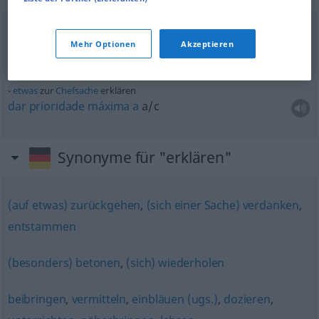
jemanden für
vogelfrei
erklären
Mehr Optionen
Akzeptieren
banir
alguém
etwas
zur
Chefsache
erklären
dar
prioridade
máxima
a
a/c
Synonyme für "erklären"
(auf etwas) zurückgehen
,
(sich einer Sache) verdanken
,
entstammen
(besonders) betonen
,
(sich) wiederholen
beibringen
,
vermitteln
,
einbläuen (ugs.)
,
dozieren
,