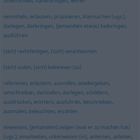
unterrichten
,
näherbringen
,
lehren
vermitteln
,
erläutern
,
präzisieren
,
klarmachen (ugs.)
,
darlegen
,
darbringen
,
(jemandem etwas) beibringen
,
ausführen
(sich) rechtfertigen
,
(sich) verantworten
(sich) outen
,
(sich) bekennen (zu)
referieren
,
erläutern
,
ausrollen
,
wiedergeben
,
umschreiben
,
darstellen
,
darlegen
,
schildern
,
ausdrücken
,
erörtern
,
ausführen
,
beschreiben
,
ausmalen
,
beleuchten
,
erzählen
einweisen
,
(jemandem) zeigen (was er zu machen hat)
(ugs.)
,
einarbeiten
,
unterweisen (in)
,
anlernen
,
anleiten
,