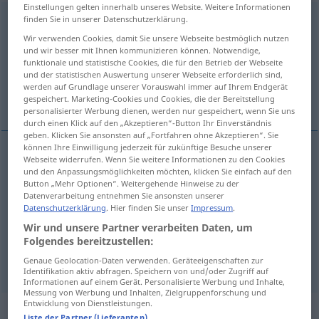
Einstellungen gelten innerhalb unseres Website. Weitere Informationen
finden Sie in unserer Datenschutzerklärung.
erklären
<
erklären
>
Wir verwenden Cookies, damit Sie unsere Webseite bestmöglich nutzen
Übersicht aller Übersetzungen
und wir besser mit Ihnen kommunizieren können. Notwendige,
funktionale und statistische Cookies, die für den Betrieb der Webseite
(Für mehr Details die Übersetzung anklicken/antippen)
und der statistischen Auswertung unserer Webseite erforderlich sind,
werden auf Grundlage unserer Vorauswahl immer auf Ihrem Endgerät
explicar, interpretar, declarar
gespeichert. Marketing-Cookies und Cookies, die der Bereitstellung
personalisierter Werbung dienen, werden nur gespeichert, wenn Sie uns
durch einen Klick auf den „Akzeptieren“-Button Ihr Einverständnis
geben. Klicken Sie ansonsten auf „Fortfahren ohne Akzeptieren“. Sie
können Ihre Einwilligung jederzeit für zukünftige Besuche unserer
Webseite widerrufen. Wenn Sie weitere Informationen zu den Cookies
explicar
erklären
und den Anpassungsmöglichkeiten möchten, klicken Sie einfach auf den
Button „Mehr Optionen“. Weitergehende Hinweise zu der
Datenverarbeitung entnehmen Sie ansonsten unserer
interpretar
erklären
Datenschutzerklärung
. Hier finden Sie unser
Impressum
.
Wir und unsere Partner verarbeiten Daten, um
declarar
erklären
(≈ sagen)
a.
Krieg
Folgendes bereitzustellen:
Genaue Geolocation-Daten verwenden. Geräteeigenschaften zur
Identifikation aktiv abfragen. Speichern von und/oder Zugriff auf
Informationen auf einem Gerät. Personalisierte Werbung und Inhalte,
Messung von Werbung und Inhalten, Zielgruppenforschung und
Entwicklung von Dienstleistungen.
Beispielsätze für "erklären"
Liste der Partner (Lieferanten)