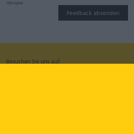
*Pflichtfeld
Feedback absenden
Besuchen Sie uns auf:
facebook
YouTube
Instagram
Langenscheidt
NUTZUNGSBEDINGUNGEN