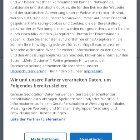
und wir besser mit Ihnen kommunizieren können. Notwendige,
funktionale und statistische Cookies, die für den Betrieb der Webseite
entnerven
[ɛntˈnɛrfən]
<
entnerven
>
und der statistischen Auswertung unserer Webseite erforderlich sind,
werden auf Grundlage unserer Vorauswahl immer auf Ihrem Endgerät
Übersicht aller Übersetzungen
gespeichert. Marketing-Cookies und Cookies, die der Bereitstellung
personalisierter Werbung dienen, werden nur gespeichert, wenn Sie uns
(Für mehr Details die Übersetzung anklicken/antippen)
durch einen Klick auf den „Akzeptieren“-Button Ihr Einverständnis
geben. Klicken Sie ansonsten auf „Fortfahren ohne Akzeptieren“. Sie
enervar
können Ihre Einwilligung jederzeit für zukünftige Besuche unserer
Webseite widerrufen. Wenn Sie weitere Informationen zu den Cookies
und den Anpassungsmöglichkeiten möchten, klicken Sie einfach auf den
Button „Mehr Optionen“. Weitergehende Hinweise zu der
Datenverarbeitung entnehmen Sie ansonsten unserer
Datenschutzerklärung
. Hier finden Sie unser
Impressum
.
enervar
entnerven
Wir und unsere Partner verarbeiten Daten, um
Folgendes bereitzustellen:
Genaue Geolocation-Daten verwenden. Geräteeigenschaften zur
Synonyme für "entnerven"
Identifikation aktiv abfragen. Speichern von und/oder Zugriff auf
Informationen auf einem Gerät. Personalisierte Werbung und Inhalte,
Messung von Werbung und Inhalten, Zielgruppenforschung und
Entwicklung von Dienstleistungen.
entkräften
,
zermürben
,
brechen
,
kleinkriegen (ugs.)
,
Liste der Partner (Lieferanten)
ermüden
,
aufreiben
Mehr Optionen
Akzeptieren