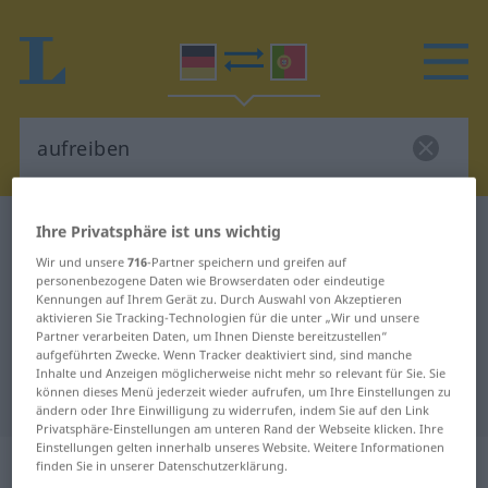
Deutsch-Portugiesisch Wörterbuch
aufreiben
Ihre Privatsphäre ist uns wichtig
Deutsch-Portugiesisch
Wir und unsere
716
-Partner speichern und greifen auf
personenbezogene Daten wie Browserdaten oder eindeutige
Übersetzung für "aufreiben"
Kennungen auf Ihrem Gerät zu. Durch Auswahl von Akzeptieren
aktivieren Sie Tracking-Technologien für die unter „Wir und unsere
Partner verarbeiten Daten, um Ihnen Dienste bereitzustellen“
aufgeführten Zwecke. Wenn Tracker deaktiviert sind, sind manche
"aufreiben" Portugiesisch
Inhalte und Anzeigen möglicherweise nicht mehr so relevant für Sie. Sie
können dieses Menü jederzeit wieder aufrufen, um Ihre Einstellungen zu
Übersetzung
ändern oder Ihre Einwilligung zu widerrufen, indem Sie auf den Link
Privatsphäre-Einstellungen am unteren Rand der Webseite klicken. Ihre
Einstellungen gelten innerhalb unseres Website. Weitere Informationen
„aufreiben“
finden Sie in unserer Datenschutzerklärung.