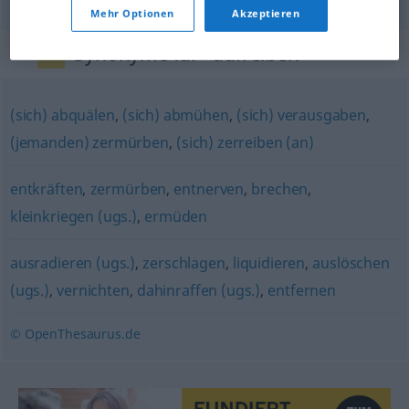
Mehr Optionen
Akzeptieren
Synonyme für "aufreiben"
(sich) abquälen
,
(sich) abmühen
,
(sich) verausgaben
,
(jemanden) zermürben
,
(sich) zerreiben (an)
entkräften
,
zermürben
,
entnerven
,
brechen
,
kleinkriegen (ugs.)
,
ermüden
ausradieren (ugs.)
,
zerschlagen
,
liquidieren
,
auslöschen
(ugs.)
,
vernichten
,
dahinraffen (ugs.)
,
entfernen
© OpenThesaurus.de