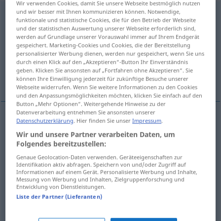
Wir verwenden Cookies, damit Sie unsere Webseite bestmöglich nutzen
und wir besser mit Ihnen kommunizieren können. Notwendige,
aufreiben
funktionale und statistische Cookies, die für den Betrieb der Webseite
und der statistischen Auswertung unserer Webseite erforderlich sind,
Übersicht aller Übersetzungen
werden auf Grundlage unserer Vorauswahl immer auf Ihrem Endgerät
gespeichert. Marketing-Cookies und Cookies, die der Bereitstellung
(Für mehr Details die Übersetzung anklicken/antippen)
personalisierter Werbung dienen, werden nur gespeichert, wenn Sie uns
durch einen Klick auf den „Akzeptieren“-Button Ihr Einverständnis
escoriar, esfolar, gastar, cansar, destruir,
geben. Klicken Sie ansonsten auf „Fortfahren ohne Akzeptieren“. Sie
aniquilar
können Ihre Einwilligung jederzeit für zukünftige Besuche unserer
Webseite widerrufen. Wenn Sie weitere Informationen zu den Cookies
und den Anpassungsmöglichkeiten möchten, klicken Sie einfach auf den
Button „Mehr Optionen“. Weitergehende Hinweise zu der
Datenverarbeitung entnehmen Sie ansonsten unserer
Datenschutzerklärung
. Hier finden Sie unser
Impressum
.
escoriar
aufreiben
Wunde
Wir und unsere Partner verarbeiten Daten, um
Folgendes bereitzustellen:
esfolar
aufreiben
BRAS
Genaue Geolocation-Daten verwenden. Geräteeigenschaften zur
Identifikation aktiv abfragen. Speichern von und/oder Zugriff auf
Informationen auf einem Gerät. Personalisierte Werbung und Inhalte,
gastar
,
cansar
aufreiben
Kräfte
Messung von Werbung und Inhalten, Zielgruppenforschung und
Entwicklung von Dienstleistungen.
Liste der Partner (Lieferanten)
destruir
,
aniquilar
aufreiben
MIL