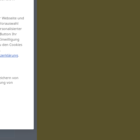
er Webseite und
 Vorauswahl
sonalisierter
Button Ihr
Einwilligung
zu den Cookies
.
zerklärung
.
eichern von
sung von