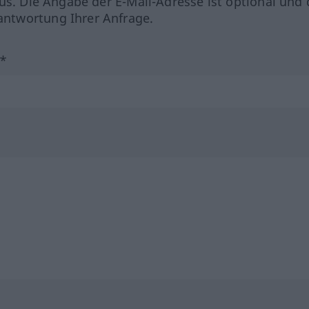
us. Die Angabe der E-Mail-Adresse ist optional und 
ntwortung Ihrer Anfrage.
?*