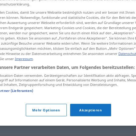
enschutzerklärung.
en Cookies, damit Sie unsere Webseite bestmöglich nutzen und wir besser mit Ihnen
en können. Notwendige, funktionale und statistische Cookies, die für den Betrieb d
ischen Auswertung unserer Webseite erforderlich sind, werden auf Grundlage unserer
tippen)
hrem Endgerät gespeichert. Marketing-Cookies und Cookies, die der Bereitstellung per
nen, werden nur gespeichert, wenn Sie uns durch einen Klick auf den „Akzeptieren“-
nis geben. Klicken Sie ansonsten auf „Fortfahren ohne Akzeptieren“. Sie können Ihre 
ür zukünftige Besuche unserer Webseite widerrufen. Wenn Sie weitere Informationen 
assungsmöglichkeiten möchten, klicken Sie einfach auf den Button „Mehr Optionen“
de Hinweise zu der Datenverarbeitung entnehmen Sie ansonsten unserer
Datenschut
 Sie unser
Impressum
.
Elan
unsere Partner verarbeiten Daten, um Folgendes bereitzustellen:
ocation-Daten verwenden. Geräteeigenschaften zur Identifikation aktiv abfragen. Sp
griff auf Informationen auf einem Gerät. Personalisierte Werbung und Inhalte, Mes
 Inhalten, Zielgruppenforschung und Entwicklung von Dienstleistungen.
artner (Lieferanten)
Mehr Optionen
Akzeptieren