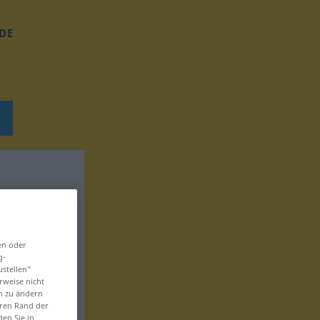
DE
en oder
g-
ustellen“
rweise nicht
en zu ändern
eren Rand der
den Sie in