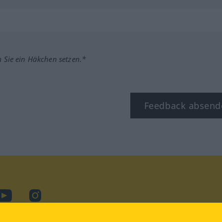
m Sie ein Häkchen setzen.*
Feedback absend
ook
YouTube
Instagram