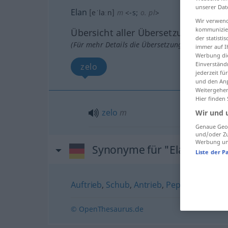
unserer Dat
Elan
[eˈlaːn]
m
<
-s
;
o. pl
>
Wir verwend
kommunizier
Übersicht aller Übersetzungen
der statist
(Für mehr Details die Übersetzung anklicken/an
immer auf I
Werbung die
Einverständ
zelo
jederzeit f
und den Anp
Weitergehen
Hier finden
zelo
m
Wir und 
Genaue Geol
und/oder Zu
Werbung und
Synonyme für "Elan"
Liste der P
Auftrieb
,
Schub
,
Antrieb
,
Pep
,
Schwung
© OpenThesaurus.de