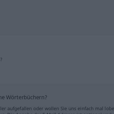
h?
ine Wörterbüchern?
hler aufgefallen oder wollen Sie uns einfach mal lob