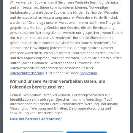
Wir verwenden Cookies, damit Sie unsere Webseite bestmöglich nutzen
und wir besser mit Ihnen kommunizieren können. Notwendige,
Übersicht aller Übersetzungen
funktionale und statistische Cookies, die für den Betrieb der Webseite
und der statistischen Auswertung unserer Webseite erforderlich sind,
(Für mehr Details die Übersetzung anklicken/antippen)
werden auf Grundlage unserer Vorauswahl immer auf Ihrem Endgerät
gespeichert. Marketing-Cookies und Cookies, die der Bereitstellung
fidalgo, nobre, generoso, precioso
personalisierter Werbung dienen, werden nur gespeichert, wenn Sie uns
durch einen Klick auf den „Akzeptieren“-Button Ihr Einverständnis
geben. Klicken Sie ansonsten auf „Fortfahren ohne Akzeptieren“. Sie
können Ihre Einwilligung jederzeit für zukünftige Besuche unserer
Webseite widerrufen. Wenn Sie weitere Informationen zu den Cookies
und den Anpassungsmöglichkeiten möchten, klicken Sie einfach auf den
fidalgo
,
nobre
edel
Button „Mehr Optionen“. Weitergehende Hinweise zu der
Datenverarbeitung entnehmen Sie ansonsten unserer
Datenschutzerklärung
. Hier finden Sie unser
Impressum
.
generoso
edel
a.
Wein
FIG
Wir und unsere Partner verarbeiten Daten, um
Folgendes bereitzustellen:
precioso
edel
Stein
Genaue Geolocation-Daten verwenden. Geräteeigenschaften zur
Identifikation aktiv abfragen. Speichern von und/oder Zugriff auf
Informationen auf einem Gerät. Personalisierte Werbung und Inhalte,
Messung von Werbung und Inhalten, Zielgruppenforschung und
Synonyme für "edel"
Entwicklung von Dienstleistungen.
Liste der Partner (Lieferanten)
nobel
,
edelmütig