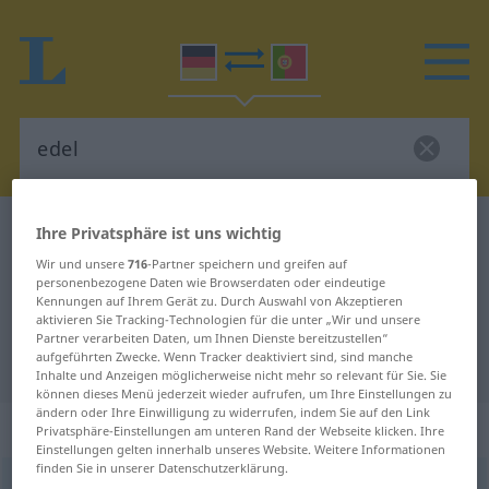
Deutsch-Portugiesisch Wörterbuch
edel
Ihre Privatsphäre ist uns wichtig
Deutsch-Portugiesisch
Wir und unsere
716
-Partner speichern und greifen auf
personenbezogene Daten wie Browserdaten oder eindeutige
Übersetzung für "edel"
Kennungen auf Ihrem Gerät zu. Durch Auswahl von Akzeptieren
aktivieren Sie Tracking-Technologien für die unter „Wir und unsere
Partner verarbeiten Daten, um Ihnen Dienste bereitzustellen“
aufgeführten Zwecke. Wenn Tracker deaktiviert sind, sind manche
"edel" Portugiesisch Übersetzung
Inhalte und Anzeigen möglicherweise nicht mehr so relevant für Sie. Sie
können dieses Menü jederzeit wieder aufrufen, um Ihre Einstellungen zu
ändern oder Ihre Einwilligung zu widerrufen, indem Sie auf den Link
„edel“
Privatsphäre-Einstellungen am unteren Rand der Webseite klicken. Ihre
Einstellungen gelten innerhalb unseres Website. Weitere Informationen
finden Sie in unserer Datenschutzerklärung.
edel
[ˈeːdəl]