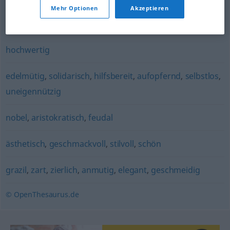
Mehr Optionen
Akzeptieren
erhaben
,
vornehm
hochwertig
edelmütig
,
solidarisch
,
hilfsbereit
,
aufopfernd
,
selbstlos
,
uneigennützig
nobel
,
aristokratisch
,
feudal
ästhetisch
,
geschmackvoll
,
stilvoll
,
schön
grazil
,
zart
,
zierlich
,
anmutig
,
elegant
,
geschmeidig
© OpenThesaurus.de