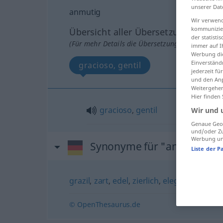
unserer Dat
anmutig
Wir verwend
kommunizier
Übersicht aller Übersetzungen
der statist
(Für mehr Details die Übersetzung anklicken/an
immer auf I
Werbung die
Einverständ
gracioso, gentil
jederzeit f
und den Anp
Weitergehen
Hier finden
gracioso
,
gentil
Wir und 
Genaue Geol
und/oder Zu
Werbung und
Synonyme für "anmutig"
Liste der P
grazil
,
zart
,
edel
,
zierlich
,
elegant
,
geschm
© OpenThesaurus.de