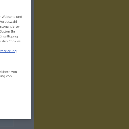
er Webseite und
 Vorauswahl
sonalisierter
Button Ihr
Einwilligung
zu den Cookies
.
zerklärung
.
eichern von
sung von