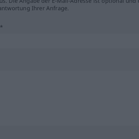
us. Die Angabe der E-Mail-Adresse ist optional und 
ntwortung Ihrer Anfrage.
?*