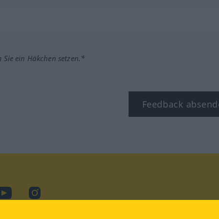
m Sie ein Häkchen setzen.*
Feedback absend
ook
YouTube
Instagram