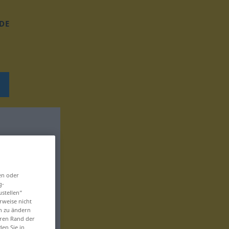
DE
en oder
g-
ustellen“
rweise nicht
en zu ändern
eren Rand der
den Sie in