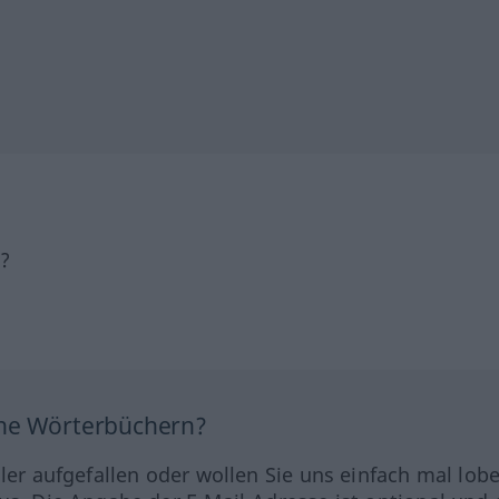
h?
ine Wörterbüchern?
hler aufgefallen oder wollen Sie uns einfach mal lob