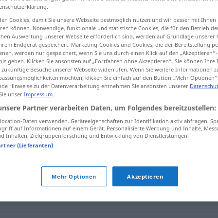
enschutzerklärung.
en Cookies, damit Sie unsere Webseite bestmöglich nutzen und wir besser mit Ihnen
en können. Notwendige, funktionale und statistische Cookies, die für den Betrieb d
ischen Auswertung unserer Webseite erforderlich sind, werden auf Grundlage unserer
tippen)
hrem Endgerät gespeichert. Marketing-Cookies und Cookies, die der Bereitstellung per
nen, werden nur gespeichert, wenn Sie uns durch einen Klick auf den „Akzeptieren“-
nis geben. Klicken Sie ansonsten auf „Fortfahren ohne Akzeptieren“. Sie können Ihre 
ür zukünftige Besuche unserer Webseite widerrufen. Wenn Sie weitere Informationen 
assungsmöglichkeiten möchten, klicken Sie einfach auf den Button „Mehr Optionen“
de Hinweise zu der Datenverarbeitung entnehmen Sie ansonsten unserer
Datenschut
 Sie unser
Impressum
.
anmutig
unsere Partner verarbeiten Daten, um Folgendes bereitzustellen:
ocation-Daten verwenden. Geräteeigenschaften zur Identifikation aktiv abfragen. Sp
griff auf Informationen auf einem Gerät. Personalisierte Werbung und Inhalte, Mes
 Inhalten, Zielgruppenforschung und Entwicklung von Dienstleistungen.
artner (Lieferanten)
eidig
Mehr Optionen
Akzeptieren