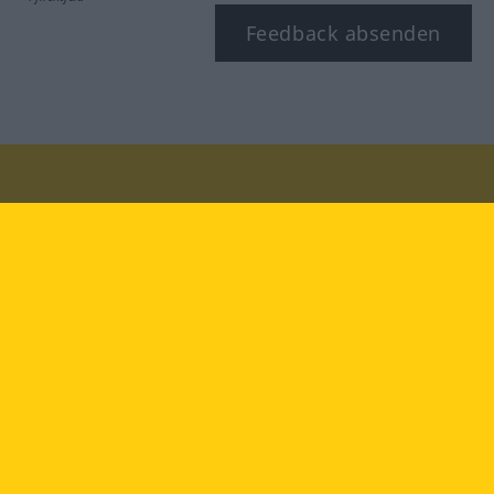
Feedback absenden
Besuchen Sie uns auf:
facebook
YouTube
Instagram
Langenscheidt
NUTZUNGSBEDINGUNGEN