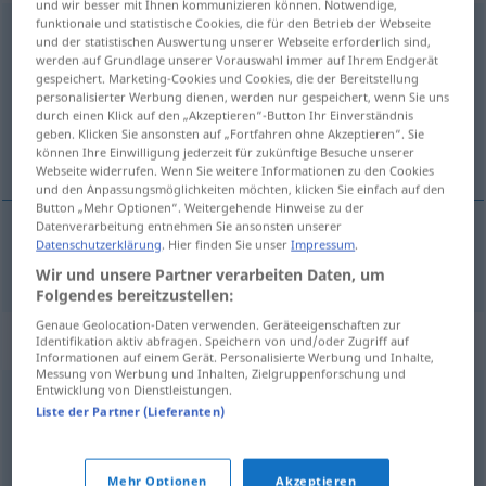
und wir besser mit Ihnen kommunizieren können. Notwendige,
funktionale und statistische Cookies, die für den Betrieb der Webseite
drankommen
<
s.
>
UMG
und der statistischen Auswertung unserer Webseite erforderlich sind,
werden auf Grundlage unserer Vorauswahl immer auf Ihrem Endgerät
Übersicht aller Übersetzungen
gespeichert. Marketing-Cookies und Cookies, die der Bereitstellung
personalisierter Werbung dienen, werden nur gespeichert, wenn Sie uns
(Für mehr Details die Übersetzung anklicken/antippen)
durch einen Klick auf den „Akzeptieren“-Button Ihr Einverständnis
geben. Klicken Sie ansonsten auf „Fortfahren ohne Akzeptieren“. Sie
chegar à sua vez
können Ihre Einwilligung jederzeit für zukünftige Besuche unserer
Webseite widerrufen. Wenn Sie weitere Informationen zu den Cookies
und den Anpassungsmöglichkeiten möchten, klicken Sie einfach auf den
Button „Mehr Optionen“. Weitergehende Hinweise zu der
Datenverarbeitung entnehmen Sie ansonsten unserer
Datenschutzerklärung
. Hier finden Sie unser
Impressum
.
chegar
à
sua
vez
drankommen
UMG
Wir und unsere Partner verarbeiten Daten, um
Folgendes bereitzustellen:
Genaue Geolocation-Daten verwenden. Geräteeigenschaften zur
Synonyme für "drankommen"
Identifikation aktiv abfragen. Speichern von und/oder Zugriff auf
Informationen auf einem Gerät. Personalisierte Werbung und Inhalte,
Messung von Werbung und Inhalten, Zielgruppenforschung und
Entwicklung von Dienstleistungen.
anfassen
,
berühren
Liste der Partner (Lieferanten)
© OpenThesaurus.de
Mehr Optionen
Akzeptieren