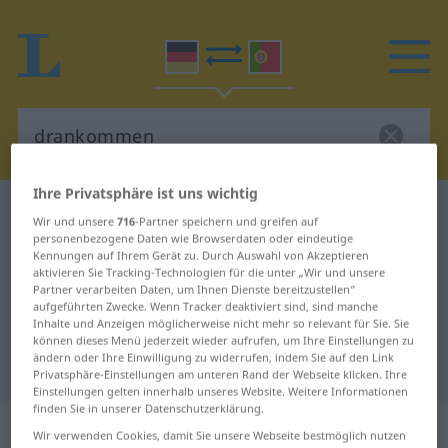
Ihre Privatsphäre ist uns wichtig
Deutsch-Portugiesisch Wörterbuch
drankommen
Wir und unsere
716
-Partner speichern und greifen auf
Deutsch-Portugiesisch
personenbezogene Daten wie Browserdaten oder eindeutige
Kennungen auf Ihrem Gerät zu. Durch Auswahl von Akzeptieren
Übersetzung für "drankommen"
aktivieren Sie Tracking-Technologien für die unter „Wir und unsere
Partner verarbeiten Daten, um Ihnen Dienste bereitzustellen“
aufgeführten Zwecke. Wenn Tracker deaktiviert sind, sind manche
Inhalte und Anzeigen möglicherweise nicht mehr so relevant für Sie. Sie
"drankommen" Portugiesisch
können dieses Menü jederzeit wieder aufrufen, um Ihre Einstellungen zu
ändern oder Ihre Einwilligung zu widerrufen, indem Sie auf den Link
Übersetzung
Privatsphäre-Einstellungen am unteren Rand der Webseite klicken. Ihre
Einstellungen gelten innerhalb unseres Website. Weitere Informationen
finden Sie in unserer Datenschutzerklärung.
„drankommen“
Wir verwenden Cookies, damit Sie unsere Webseite bestmöglich nutzen