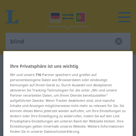
Deutsch-Portugiesisch Wörterbuch
blind
Ihre Privatsphäre ist uns wichtig
Deutsch-Portugiesisch
Wir und unsere
716
-Partner speichern und greifen auf
personenbezogene Daten wie Browserdaten oder eindeutige
Übersetzung für "blind"
Kennungen auf Ihrem Gerät zu. Durch Auswahl von Akzeptieren
aktivieren Sie Tracking-Technologien für die unter „Wir und unsere
Partner verarbeiten Daten, um Ihnen Dienste bereitzustellen“
"blind" Portugiesisch Übersetzung
aufgeführten Zwecke. Wenn Tracker deaktiviert sind, sind manche
Inhalte und Anzeigen möglicherweise nicht mehr so relevant für Sie. Sie
können dieses Menü jederzeit wieder aufrufen, um Ihre Einstellungen zu
ändern oder Ihre Einwilligung zu widerrufen, indem Sie auf den Link
„blind“
Privatsphäre-Einstellungen am unteren Rand der Webseite klicken. Ihre
Einstellungen gelten innerhalb unseres Website. Weitere Informationen
finden Sie in unserer Datenschutzerklärung.
blind
[blɪnt]