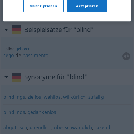
Mehr Optionen
Akzeptieren
Beispielsätze für "blind"
blind
geboren
cego
de
nascimento
Synonyme für "blind"
blindlings
,
ziellos
,
wahllos
,
willkürlich
,
zufällig
blindlings
,
gedankenlos
abgöttisch
,
unendlich
,
überschwänglich
,
rasend