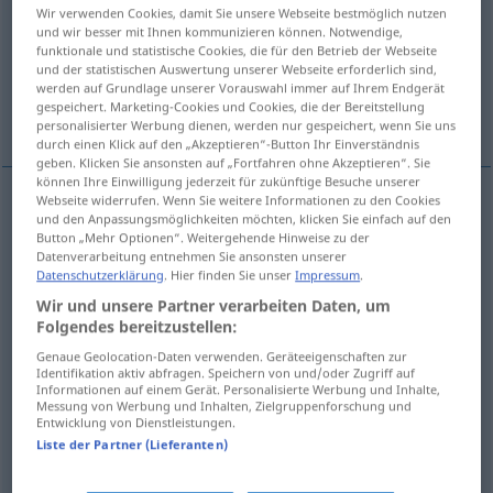
Wir verwenden Cookies, damit Sie unsere Webseite bestmöglich nutzen
und wir besser mit Ihnen kommunizieren können. Notwendige,
Übersicht aller Übersetzungen
funktionale und statistische Cookies, die für den Betrieb der Webseite
(Für mehr Details die Übersetzung anklicken/antippen)
und der statistischen Auswertung unserer Webseite erforderlich sind,
werden auf Grundlage unserer Vorauswahl immer auf Ihrem Endgerät
gespeichert. Marketing-Cookies und Cookies, die der Bereitstellung
cego, baço, sujo, postiço, falso, clandestino
personalisierter Werbung dienen, werden nur gespeichert, wenn Sie uns
durch einen Klick auf den „Akzeptieren“-Button Ihr Einverständnis
geben. Klicken Sie ansonsten auf „Fortfahren ohne Akzeptieren“. Sie
können Ihre Einwilligung jederzeit für zukünftige Besuche unserer
Webseite widerrufen. Wenn Sie weitere Informationen zu den Cookies
und den Anpassungsmöglichkeiten möchten, klicken Sie einfach auf den
cego
(
de
)
blind
auf
DAT
Button „Mehr Optionen“. Weitergehende Hinweise zu der
Datenverarbeitung entnehmen Sie ansonsten unserer
Datenschutzerklärung
. Hier finden Sie unser
Impressum
.
baço
blind
Glas
Wir und unsere Partner verarbeiten Daten, um
Folgendes bereitzustellen:
sujo
blind
(≈ schmutzig)
Genaue Geolocation-Daten verwenden. Geräteeigenschaften zur
Identifikation aktiv abfragen. Speichern von und/oder Zugriff auf
postiço
blind
ARCH
Informationen auf einem Gerät. Personalisierte Werbung und Inhalte,
Messung von Werbung und Inhalten, Zielgruppenforschung und
Entwicklung von Dienstleistungen.
falso
blind
Alarm
Liste der Partner (Lieferanten)
clandestino
blind
Passagier