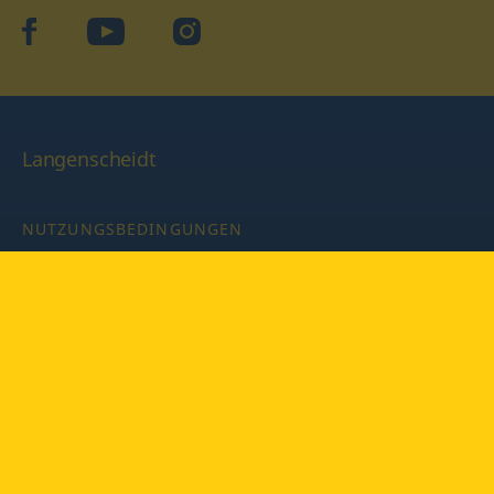
facebook
YouTube
Instagram
Langenscheidt
NUTZUNGSBEDINGUNGEN
DATENSCHUTZBESTIMMUNGEN
IMPRESSUM
PRIVATSPHÄRE-EINSTELLUNGEN
LATEINWÖRTERBUCH MIT CODE
Copyright © 2026 PONS Langenscheidt GmbH, Alle Rechte
vorbehalten.