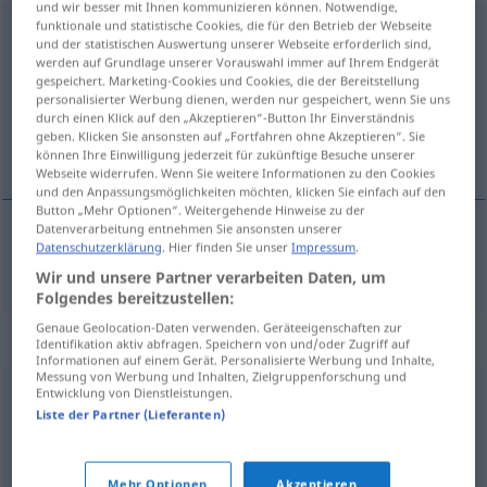
und wir besser mit Ihnen kommunizieren können. Notwendige,
funktionale und statistische Cookies, die für den Betrieb der Webseite
bestmöglich
und der statistischen Auswertung unserer Webseite erforderlich sind,
werden auf Grundlage unserer Vorauswahl immer auf Ihrem Endgerät
Übersicht aller Übersetzungen
gespeichert. Marketing-Cookies und Cookies, die der Bereitstellung
personalisierter Werbung dienen, werden nur gespeichert, wenn Sie uns
(Für mehr Details die Übersetzung anklicken/antippen)
durch einen Klick auf den „Akzeptieren“-Button Ihr Einverständnis
geben. Klicken Sie ansonsten auf „Fortfahren ohne Akzeptieren“. Sie
o melhor possível
können Ihre Einwilligung jederzeit für zukünftige Besuche unserer
Webseite widerrufen. Wenn Sie weitere Informationen zu den Cookies
und den Anpassungsmöglichkeiten möchten, klicken Sie einfach auf den
Button „Mehr Optionen“. Weitergehende Hinweise zu der
Datenverarbeitung entnehmen Sie ansonsten unserer
Datenschutzerklärung
. Hier finden Sie unser
Impressum
.
o
melhor
possível
bestmöglich
Wir und unsere Partner verarbeiten Daten, um
Folgendes bereitzustellen:
Genaue Geolocation-Daten verwenden. Geräteeigenschaften zur
Synonyme für "bestmöglich"
Identifikation aktiv abfragen. Speichern von und/oder Zugriff auf
Informationen auf einem Gerät. Personalisierte Werbung und Inhalte,
Messung von Werbung und Inhalten, Zielgruppenforschung und
Entwicklung von Dienstleistungen.
(absolut) spitze
,
vollendet
,
vollkommen
,
perfekt
,
optimal
Liste der Partner (Lieferanten)
(Hauptform)
,
ideal
,
bestens
Mehr Optionen
Akzeptieren