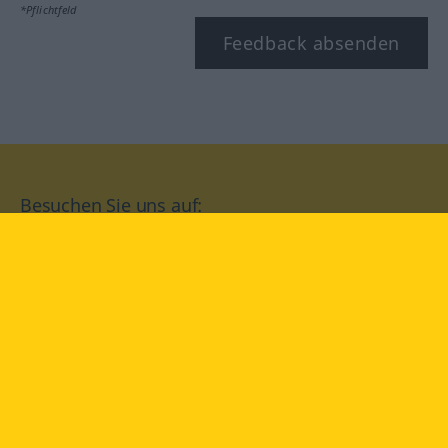
*Pflichtfeld
Feedback absenden
Besuchen Sie uns auf:
facebook
YouTube
Instagram
Langenscheidt
NUTZUNGSBEDINGUNGEN