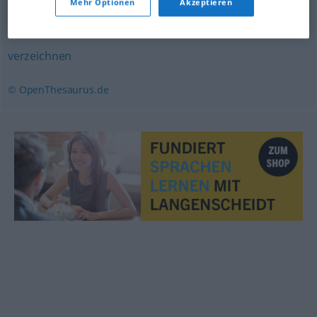
Mehr Optionen
Akzeptieren
zeigen
,
erwähnen
,
angeben
,
anführen
,
aufführen
verzeichnen
© OpenThesaurus.de