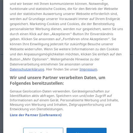
und wir besser mit Ihnen kommunizieren können. Notwendige,
auflisten
funktionale und statistische Cookies, die für den Betrieb der Webseite
und der statistischen Auswertung unserer Webseite erforderlich sind,
werden auf Grundlage unserer Vorauswahl immer auf Ihrem Endgerät
Übersicht aller Übersetzungen
gespeichert. Marketing-Cookies und Cookies, die der Bereitstellung
(Für mehr Details die Übersetzung anklicken/antippen)
personalisierter Werbung dienen, werden nur gespeichert, wenn Sie uns
durch einen Klick auf den „Akzeptieren“-Button Ihr Einverständnis
geben. Klicken Sie ansonsten auf „Fortfahren ohne Akzeptieren“. Sie
alistar, fazer um rol, pôr em lista
können Ihre Einwilligung jederzeit für zukünftige Besuche unserer
Webseite widerrufen. Wenn Sie weitere Informationen zu den Cookies
und den Anpassungsmöglichkeiten möchten, klicken Sie einfach auf den
Button „Mehr Optionen“. Weitergehende Hinweise zu der
Datenverarbeitung entnehmen Sie ansonsten unserer
Datenschutzerklärung
. Hier finden Sie unser
Impressum
.
alistar
auflisten
Wir und unsere Partner verarbeiten Daten, um
Folgendes bereitzustellen:
pôr
em (
od
na)
lista
auflisten
Genaue Geolocation-Daten verwenden. Geräteeigenschaften zur
Identifikation aktiv abfragen. Speichern von und/oder Zugriff auf
fazer
um
rol
auflisten
BRAS
Informationen auf einem Gerät. Personalisierte Werbung und Inhalte,
Messung von Werbung und Inhalten, Zielgruppenforschung und
Entwicklung von Dienstleistungen.
Liste der Partner (Lieferanten)
Synonyme für "auflisten"