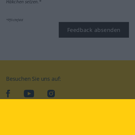
Häkchen setzen.*
*Pflichtfeld
Feedback absenden
Besuchen Sie uns auf:
facebook
YouTube
Instagram
Langenscheidt