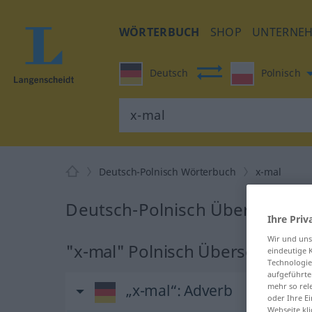
WÖRTERBUCH
SHOP
UNTERNE
Deutsch
Polnisch
Deutsch-Polnisch Wörterbuch
x-mal
Deutsch-Polnisch Übersetzung
Ihre Priv
Wir und un
"x-mal" Polnisch Übersetzung
eindeutige 
Technologie
aufgeführte
„x-mal“
: Adverb
mehr so rel
oder Ihre E
Webseite kli