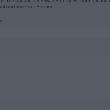
us. Die Angabe der E-Mail-Adresse ist optional und 
ntwortung Ihrer Anfrage.
?*