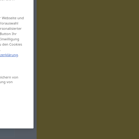
er Webseite und
 Vorauswahl
sonalisierter
Button Ihr
Einwilligung
zu den Cookies
.
zerklärung
.
eichern von
sung von