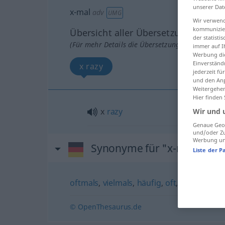
unserer Dat
x-mal
adv
UMG
Wir verwend
kommunizier
Übersicht aller Übersetzungen
der statist
(Für mehr Details die Übersetzung anklicken/an
immer auf I
Werbung die
Einverständ
x razy
jederzeit f
und den Anp
Weitergehen
Hier finden
x
razy
Wir und 
Genaue Geol
und/oder Zu
Werbung und
Synonyme für "x-mal"
Liste der P
oftmals
,
vielmals
,
häufig
,
oft
,
mehrfach
,
w
© OpenThesaurus.de