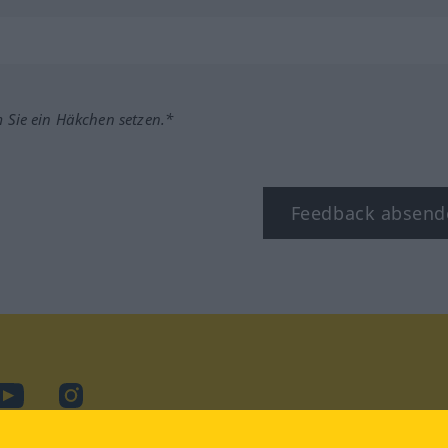
m Sie ein Häkchen setzen.*
Feedback absend
ook
YouTube
Instagram