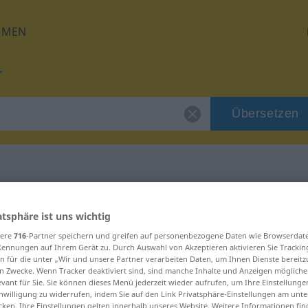
HMEN
Übersetzen
 für "x-mal"
atsphäre ist uns wichtig
sere
716
-Partner speichern und greifen auf personenbezogene Daten wie Browserdat
Kennungen auf Ihrem Gerät zu. Durch Auswahl von Akzeptieren aktivieren Sie Trackin
n für die unter „Wir und unsere Partner verarbeiten Daten, um Ihnen Dienste bereitz
n Zwecke. Wenn Tracker deaktiviert sind, sind manche Inhalte und Anzeigen mögliche
evant für Sie. Sie können dieses Menü jederzeit wieder aufrufen, um Ihre Einstellung
inwilligung zu widerrufen, indem Sie auf den Link Privatsphäre-Einstellungen am unt
cken. Ihre Einstellungen gelten innerhalb unseres Website. Weitere Informationen fin