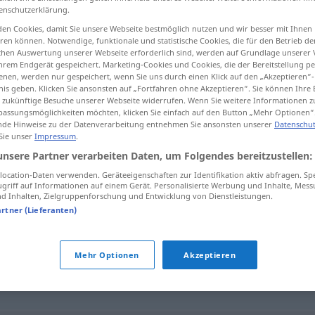
enschutzerklärung.
en Cookies, damit Sie unsere Webseite bestmöglich nutzen und wir besser mit Ihnen
en können. Notwendige, funktionale und statistische Cookies, die für den Betrieb d
ischen Auswertung unserer Webseite erforderlich sind, werden auf Grundlage unserer
tippen)
hrem Endgerät gespeichert. Marketing-Cookies und Cookies, die der Bereitstellung per
nen, werden nur gespeichert, wenn Sie uns durch einen Klick auf den „Akzeptieren“-
nis geben. Klicken Sie ansonsten auf „Fortfahren ohne Akzeptieren“. Sie können Ihre 
ür zukünftige Besuche unserer Webseite widerrufen. Wenn Sie weitere Informationen 
assungsmöglichkeiten möchten, klicken Sie einfach auf den Button „Mehr Optionen“
de Hinweise zu der Datenverarbeitung entnehmen Sie ansonsten unserer
Datenschut
 Sie unser
Impressum
.
x-mal
unsere Partner verarbeiten Daten, um Folgendes bereitzustellen:
ocation-Daten verwenden. Geräteeigenschaften zur Identifikation aktiv abfragen. Sp
griff auf Informationen auf einem Gerät. Personalisierte Werbung und Inhalte, Mes
 Inhalten, Zielgruppenforschung und Entwicklung von Dienstleistungen.
artner (Lieferanten)
iederholt
,
mehrmals
,
hundertmal
Mehr Optionen
Akzeptieren