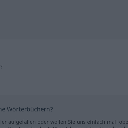
h?
ine Wörterbüchern?
hler aufgefallen oder wollen Sie uns einfach mal lob