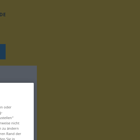
DE
en oder
g-
ustellen“
rweise nicht
en zu ändern
eren Rand der
den Sie in