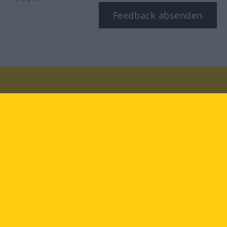
Feedback absenden
Besuchen Sie uns auf:
facebook
YouTube
Instagram
Langenscheidt
NUTZUNGSBEDINGUNGEN