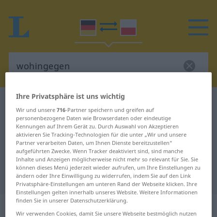
Ihre Privatsphäre ist uns wichtig
Deutsch-Polnisch Wörterbuch
wohingegen
Wir und unsere
716
-Partner speichern und greifen auf
Deutsch-Polnisch Übersetzung für
personenbezogene Daten wie Browserdaten oder eindeutige
Kennungen auf Ihrem Gerät zu. Durch Auswahl von Akzeptieren
"wohingegen"
aktivieren Sie Tracking-Technologien für die unter „Wir und unsere
Partner verarbeiten Daten, um Ihnen Dienste bereitzustellen“
aufgeführten Zwecke. Wenn Tracker deaktiviert sind, sind manche
Inhalte und Anzeigen möglicherweise nicht mehr so relevant für Sie. Sie
"wohingegen" Polnisch
können dieses Menü jederzeit wieder aufrufen, um Ihre Einstellungen zu
Übersetzung
ändern oder Ihre Einwilligung zu widerrufen, indem Sie auf den Link
Privatsphäre-Einstellungen am unteren Rand der Webseite klicken. Ihre
Einstellungen gelten innerhalb unseres Website. Weitere Informationen
finden Sie in unserer Datenschutzerklärung.
„wohingegen“
Wir verwenden Cookies, damit Sie unsere Webseite bestmöglich nutzen