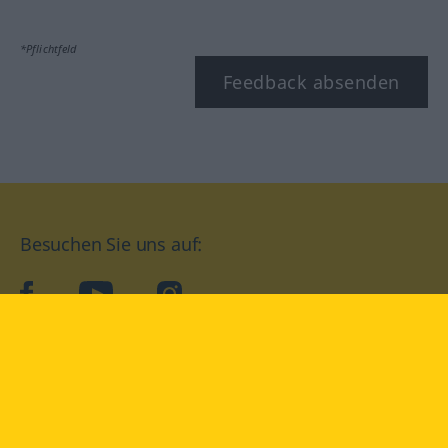
*Pflichtfeld
Feedback absenden
Besuchen Sie uns auf:
facebook
YouTube
Instagram
Langenscheidt