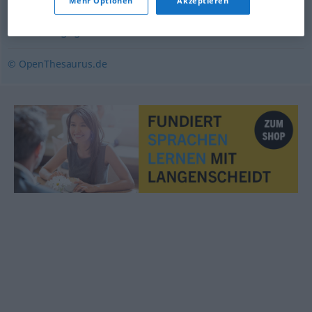
Mehr Optionen
Akzeptieren
wobei
,
wogegen
© OpenThesaurus.de