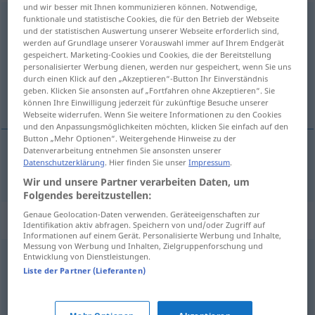
und wir besser mit Ihnen kommunizieren können. Notwendige,
wohingegen
funktionale und statistische Cookies, die für den Betrieb der Webseite
<
konj
>
und der statistischen Auswertung unserer Webseite erforderlich sind,
werden auf Grundlage unserer Vorauswahl immer auf Ihrem Endgerät
Übersicht aller Übersetzungen
gespeichert. Marketing-Cookies und Cookies, die der Bereitstellung
(Für mehr Details die Übersetzung anklicken/antippen)
personalisierter Werbung dienen, werden nur gespeichert, wenn Sie uns
durch einen Klick auf den „Akzeptieren“-Button Ihr Einverständnis
geben. Klicken Sie ansonsten auf „Fortfahren ohne Akzeptieren“. Sie
podczas gdy
können Ihre Einwilligung jederzeit für zukünftige Besuche unserer
Webseite widerrufen. Wenn Sie weitere Informationen zu den Cookies
und den Anpassungsmöglichkeiten möchten, klicken Sie einfach auf den
Button „Mehr Optionen“. Weitergehende Hinweise zu der
Datenverarbeitung entnehmen Sie ansonsten unserer
Datenschutzerklärung
. Hier finden Sie unser
Impressum
.
podczas
gdy
wohingegen
Wir und unsere Partner verarbeiten Daten, um
Folgendes bereitzustellen:
Genaue Geolocation-Daten verwenden. Geräteeigenschaften zur
Synonyme für "wohingegen"
Identifikation aktiv abfragen. Speichern von und/oder Zugriff auf
Informationen auf einem Gerät. Personalisierte Werbung und Inhalte,
Messung von Werbung und Inhalten, Zielgruppenforschung und
Entwicklung von Dienstleistungen.
dahingegen (geh.)
,
wogegen
,
demgegenüber
,
dagegen
,
Liste der Partner (Lieferanten)
nur
,
während
,
andererseits
,
währenddessen
,
dennoch
,
aber
,
hingegen
,
jedoch