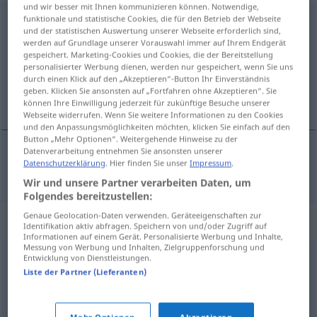
und wir besser mit Ihnen kommunizieren können. Notwendige,
funktionale und statistische Cookies, die für den Betrieb der Webseite
Wahnvorstellung
f
und der statistischen Auswertung unserer Webseite erforderlich sind,
werden auf Grundlage unserer Vorauswahl immer auf Ihrem Endgerät
Übersicht aller Übersetzungen
gespeichert. Marketing-Cookies und Cookies, die der Bereitstellung
(Für mehr Details die Übersetzung anklicken/antippen)
personalisierter Werbung dienen, werden nur gespeichert, wenn Sie uns
durch einen Klick auf den „Akzeptieren“-Button Ihr Einverständnis
geben. Klicken Sie ansonsten auf „Fortfahren ohne Akzeptieren“. Sie
urojenie
können Ihre Einwilligung jederzeit für zukünftige Besuche unserer
Webseite widerrufen. Wenn Sie weitere Informationen zu den Cookies
und den Anpassungsmöglichkeiten möchten, klicken Sie einfach auf den
Button „Mehr Optionen“. Weitergehende Hinweise zu der
Datenverarbeitung entnehmen Sie ansonsten unserer
Datenschutzerklärung
. Hier finden Sie unser
Impressum
.
urojenie
Wahnvorstellung
Wir und unsere Partner verarbeiten Daten, um
Folgendes bereitzustellen:
Genaue Geolocation-Daten verwenden. Geräteeigenschaften zur
Synonyme für "Wahnvorstellung"
Identifikation aktiv abfragen. Speichern von und/oder Zugriff auf
Informationen auf einem Gerät. Personalisierte Werbung und Inhalte,
Messung von Werbung und Inhalten, Zielgruppenforschung und
Entwicklung von Dienstleistungen.
Täuschung
,
Offenbarung
,
Gesicht (oft Plural: Gesichte)
Liste der Partner (Lieferanten)
(veraltet)
,
Sinnestäuschung
,
Vision
,
Hirngespinst
(abwertend)
,
Fata Morgana (fig.)
,
Halluzination
,
Illusion
,
Mehr Optionen
Akzeptieren