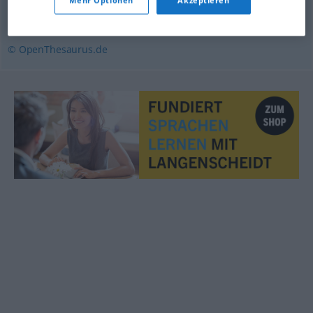
Einbildung
,
Erscheinung
,
Trugbild
,
Selbsttäuschung
© OpenThesaurus.de