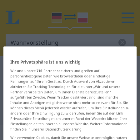
Ihre Privatsphäre ist uns wichtig
Deutsch-Polnisch Wörterbuch
Wahnvorstellung
Wir und unsere
716
-Partner speichern und greifen auf
Deutsch-Polnisch Übersetzung für
personenbezogene Daten wie Browserdaten oder eindeutige
Kennungen auf Ihrem Gerät zu. Durch Auswahl von Akzeptieren
"Wahnvorstellung"
aktivieren Sie Tracking-Technologien für die unter „Wir und unsere
Partner verarbeiten Daten, um Ihnen Dienste bereitzustellen“
aufgeführten Zwecke. Wenn Tracker deaktiviert sind, sind manche
Inhalte und Anzeigen möglicherweise nicht mehr so relevant für Sie. Sie
"Wahnvorstellung" Polnisch
können dieses Menü jederzeit wieder aufrufen, um Ihre Einstellungen zu
Übersetzung
ändern oder Ihre Einwilligung zu widerrufen, indem Sie auf den Link
Privatsphäre-Einstellungen am unteren Rand der Webseite klicken. Ihre
Einstellungen gelten innerhalb unseres Website. Weitere Informationen
finden Sie in unserer Datenschutzerklärung.
„Wahnvorstellung“
: Femininum
Wir verwenden Cookies, damit Sie unsere Webseite bestmöglich nutzen