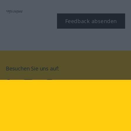
*Pflichtfeld
Feedback absenden
Besuchen Sie uns auf:
facebook
YouTube
Instagram
Langenscheidt