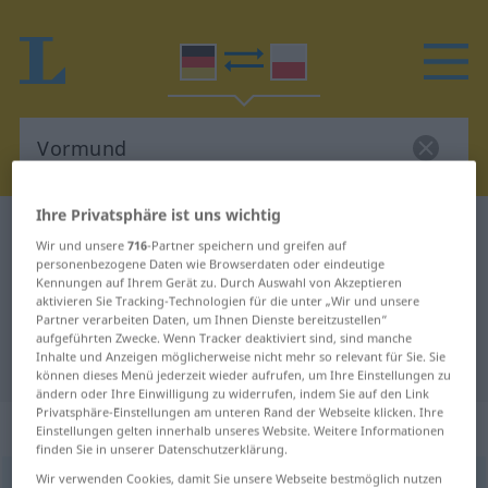
Ihre Privatsphäre ist uns wichtig
Deutsch-Polnisch Wörterbuch
Vormund
Wir und unsere
716
-Partner speichern und greifen auf
Deutsch-Polnisch Übersetzung für
personenbezogene Daten wie Browserdaten oder eindeutige
Kennungen auf Ihrem Gerät zu. Durch Auswahl von Akzeptieren
"Vormund"
aktivieren Sie Tracking-Technologien für die unter „Wir und unsere
Partner verarbeiten Daten, um Ihnen Dienste bereitzustellen“
aufgeführten Zwecke. Wenn Tracker deaktiviert sind, sind manche
Inhalte und Anzeigen möglicherweise nicht mehr so relevant für Sie. Sie
"Vormund" Polnisch Übersetzung
können dieses Menü jederzeit wieder aufrufen, um Ihre Einstellungen zu
ändern oder Ihre Einwilligung zu widerrufen, indem Sie auf den Link
Privatsphäre-Einstellungen am unteren Rand der Webseite klicken. Ihre
„Vormund“
: Maskulinum
Einstellungen gelten innerhalb unseres Website. Weitere Informationen
finden Sie in unserer Datenschutzerklärung.
Wir verwenden Cookies, damit Sie unsere Webseite bestmöglich nutzen
Vormund
m
<
-[e]s
;
-e
, -münder
>