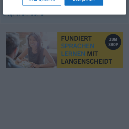
Hüter
© OpenThesaurus.de