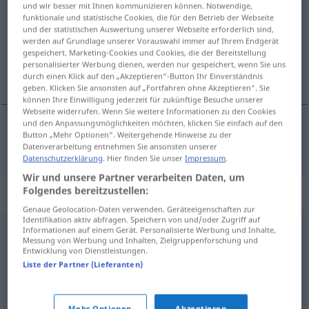
und wir besser mit Ihnen kommunizieren können. Notwendige,
funktionale und statistische Cookies, die für den Betrieb der Webseite
Übersicht aller Übersetzungen
und der statistischen Auswertung unserer Webseite erforderlich sind,
werden auf Grundlage unserer Vorauswahl immer auf Ihrem Endgerät
(Für mehr Details die Übersetzung anklicken/antippen)
gespeichert. Marketing-Cookies und Cookies, die der Bereitstellung
personalisierter Werbung dienen, werden nur gespeichert, wenn Sie uns
opiekun
durch einen Klick auf den „Akzeptieren“-Button Ihr Einverständnis
geben. Klicken Sie ansonsten auf „Fortfahren ohne Akzeptieren“. Sie
können Ihre Einwilligung jederzeit für zukünftige Besuche unserer
Webseite widerrufen. Wenn Sie weitere Informationen zu den Cookies
und den Anpassungsmöglichkeiten möchten, klicken Sie einfach auf den
Button „Mehr Optionen“. Weitergehende Hinweise zu der
opiekun
(sądowy)
Vormund
Datenverarbeitung entnehmen Sie ansonsten unserer
Datenschutzerklärung
. Hier finden Sie unser
Impressum
.
Wir und unsere Partner verarbeiten Daten, um
Folgendes bereitzustellen:
Synonyme für "Vormund"
Genaue Geolocation-Daten verwenden. Geräteeigenschaften zur
Identifikation aktiv abfragen. Speichern von und/oder Zugriff auf
Informationen auf einem Gerät. Personalisierte Werbung und Inhalte,
Betreuer
Messung von Werbung und Inhalten, Zielgruppenforschung und
Entwicklung von Dienstleistungen.
Liste der Partner (Lieferanten)
Verwalter
,
Vertreter
,
Repräsentant (geh.)
Mehr Optionen
Akzeptieren