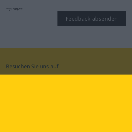
*Pflichtfeld
Feedback absenden
Besuchen Sie uns auf:
facebook
YouTube
Instagram
Langenscheidt