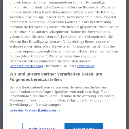
und wir besser mit Ihnen kommunizieren können. Notwendige,
funktionale und statistische Cookies, die für den Betrieb der Webseite
vorausberechnen
<
vorausberechnen
>
und der statistischen Auswertung unserer Webseite erforderlich sind,
werden auf Grundlage unserer Vorauswahl immer auf Ihrem Endgerät
Übersicht aller Übersetzungen
gespeichert. Marketing-Cookies und Cookies, die der Bereitstellung
(Für mehr Details die Übersetzung anklicken/antippen)
personalisierter Werbung dienen, werden nur gespeichert, wenn Sie uns
durch einen Klick auf den „Akzeptieren“-Button Ihr Einverständnis
geben. Klicken Sie ansonsten auf „Fortfahren ohne Akzeptieren“. Sie
obliczać naprzód z góry
können Ihre Einwilligung jederzeit für zukünftige Besuche unserer
Webseite widerrufen. Wenn Sie weitere Informationen zu den Cookies
und den Anpassungsmöglichkeiten möchten, klicken Sie einfach auf den
Button „Mehr Optionen“. Weitergehende Hinweise zu der
Datenverarbeitung entnehmen Sie ansonsten unserer
Datenschutzerklärung
. Hier finden Sie unser
Impressum
.
obliczać
<-czyć>
naprzód
od
z
góry
Wir und unsere Partner verarbeiten Daten, um
vorausberechnen
Folgendes bereitzustellen:
Genaue Geolocation-Daten verwenden. Geräteeigenschaften zur
Identifikation aktiv abfragen. Speichern von und/oder Zugriff auf
Informationen auf einem Gerät. Personalisierte Werbung und Inhalte,
Synonyme für "vorausberechnen"
Messung von Werbung und Inhalten, Zielgruppenforschung und
Entwicklung von Dienstleistungen.
Liste der Partner (Lieferanten)
abschätzen
,
schätzen
,
vorhersehen
,
prognostizieren
(geh.)
,
vorhersagen
,
vermuten
Mehr Optionen
Akzeptieren