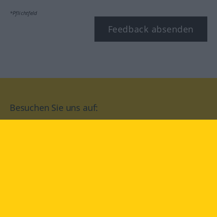
*Pflichtfeld
Feedback absenden
Besuchen Sie uns auf:
facebook
YouTube
Instagram
Langenscheidt