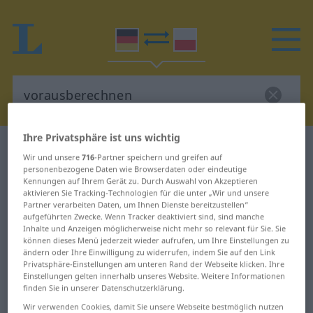
Ihre Privatsphäre ist uns wichtig
Deutsch-Polnisch Wörterbuch
vorausberechnen
Wir und unsere
716
-Partner speichern und greifen auf
Deutsch-Polnisch Übersetzung für
personenbezogene Daten wie Browserdaten oder eindeutige
Kennungen auf Ihrem Gerät zu. Durch Auswahl von Akzeptieren
"vorausberechnen"
aktivieren Sie Tracking-Technologien für die unter „Wir und unsere
Partner verarbeiten Daten, um Ihnen Dienste bereitzustellen“
aufgeführten Zwecke. Wenn Tracker deaktiviert sind, sind manche
Inhalte und Anzeigen möglicherweise nicht mehr so relevant für Sie. Sie
"vorausberechnen" Polnisch
können dieses Menü jederzeit wieder aufrufen, um Ihre Einstellungen zu
ändern oder Ihre Einwilligung zu widerrufen, indem Sie auf den Link
Übersetzung
Privatsphäre-Einstellungen am unteren Rand der Webseite klicken. Ihre
Einstellungen gelten innerhalb unseres Website. Weitere Informationen
finden Sie in unserer Datenschutzerklärung.
„vorausberechnen“
Wir verwenden Cookies, damit Sie unsere Webseite bestmöglich nutzen